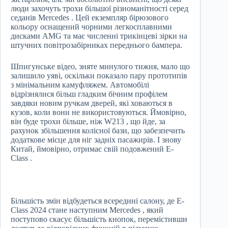
люди захочуть трохи більшої різноманітності серед
седанів Mercedes . Цей екземпляр бірюзового
кольору оснащений чорними легкосплавними
дисками AMG та має численні трикінцеві зірки на
штучних повітрозабірниках переднього бампера.
Шпигунське відео, зняте минулого тижня, мало що
залишило уяві, оскільки показало пару прототипів
з мінімальним камуфляжем. Автомобілі
відрізнялися більш гладким бічним профілем
завдяки новим ручкам дверей, які ховаються в
кузов, коли вони не використовуються. Ймовірно,
він буде трохи більше, ніж W213 , що йде, за
рахунок збільшення колісної бази, що забезпечить
додаткове місце для ніг задніх пасажирів. І знову
Китай, ймовірно, отримає свій подовжений E-
Class .
Більшість змін відбудеться всередині салону, де E-
Class 2024 стане наступним Mercedes , який
поступово скасує більшість кнопок, перемістивши