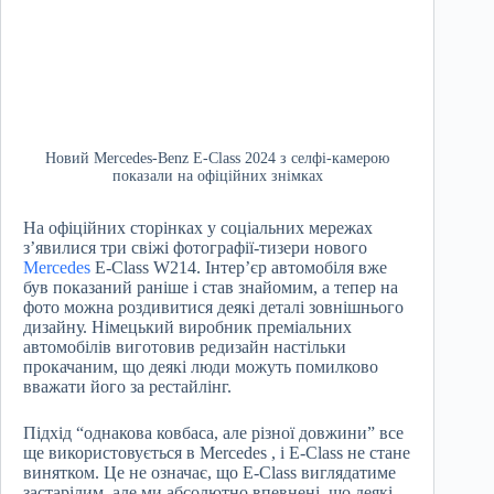
Новий Mercedes-Benz E-Class 2024 з селфі-камерою
показали на офіційних знімках
На офіційних сторінках у соціальних мережах
з’явилися три свіжі фотографії-тизери нового
Mercedes
E-Class W214. Інтер’єр автомобіля вже
був показаний раніше і став знайомим, а тепер на
фото можна роздивитися деякі деталі зовнішнього
дизайну. Німецький виробник преміальних
автомобілів виготовив редизайн настільки
прокачаним, що деякі люди можуть помилково
вважати його за рестайлінг.
Підхід “однакова ковбаса, але різної довжини” все
ще використовується в Mercedes , і E-Class не стане
винятком. Це не означає, що E-Class виглядатиме
застарілим, але ми абсолютно впевнені, що деякі