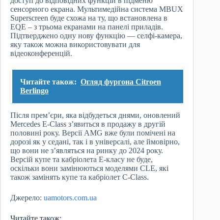
доступ до відповідних функцій в підменю
сенсорного екрана. Мультимедійна система MBUX
Superscreen буде схожа на ту, що встановлена ​​в
EQE – з трьома екранами на панелі приладів.
Підтверджено одну нову функцію — селфі-камера,
яку також можна використовувати для
відеоконференцій.
Читайте також:
Огляд фургона Citroen
Berlingo
Після прем’єри, яка відбудеться днями, оновлений
Mercedes E-Class з’явиться в продажу в другій
половині року. Версії AMG вже були помічені на
дорозі як у седані, так і в універсалі, але ймовірно,
що вони не з’являться на ринку до 2024 року.
Версій купе та кабріолета E-класу не буде,
оскільки вони замінюються моделями CLE, які
також замінять купе та кабріолет C-Class.
Джерело:
uamotors.com.ua
Читайте також: