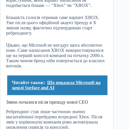
користувачів, який варіант написання їм
подобається більше — “Xbox” чи “XBOX”.
Більшість голосів отримав саме варіант XBOX.
Уже після цього офіційний акаунт бренду в X
змінив назву, фактично підтвердивши старт
ребрендингу.
Цікаво, що Microsoft не вигадує щось абсолютно
нове. Саме написання XBOX використовувалося
ще на першій консолі компанії на початку 2000-х.
Таким чином бренд ніби повертається до власних
витоків.
Читайте також:
Що показала Microsoft на
заході Surface and AI
Зміни почалися після приходу нової CEO
Ребрендинг став лише частиною значно
масштабнішої перебудови всередині Xbox. Після
змін у керівництві компанія різко активізувала
оновлення сервісів та консолей.