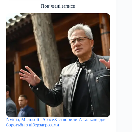
Пов’язані записи
Nvidia, Microsoft і SpaceX створили AI-альянс для
боротьби з кіберзагрозами