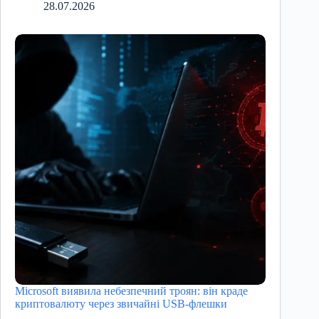
28.07.2026
Microsoft виявила небезпечний троян: він краде
криптовалюту через звичайні USB-флешки