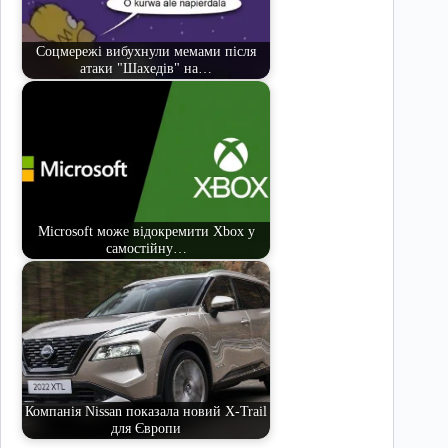
Соцмережі вибухнули мемами після
атаки "Шахедів" на…
Microsoft може відокремити Xbox у
самостійну…
Компанія Nissan показала новий X-Trail
для Європи