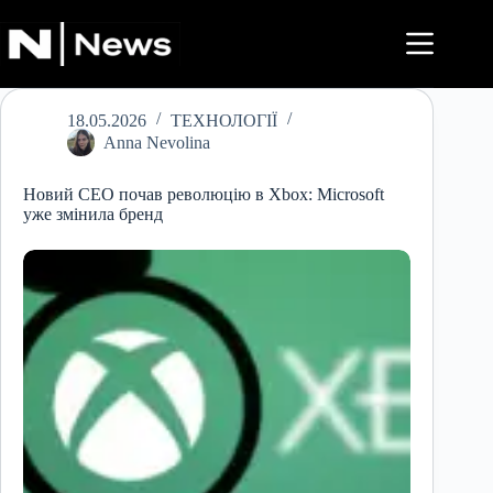
Перейти
до
вмісту
18.05.2026
ТЕХНОЛОГІЇ
Anna Nevolina
Новий CEO почав революцію в Xbox: Microsoft
уже змінила бренд