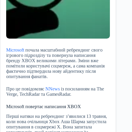
Microsoft
почала масштабний ребрендинг свого
ігрового підрозділу та повернула написання
бренду XBOX великими літерами. Зміни вже
помітили користувачі соцмереж, а сама компанія
фактично підтвердила нову айдентику після
опитування фанатів.
Про це повідомляє
NNews
із посиланням на The
Verge, TechRadar та GamesRadar.
Microsoft повертає написання XBOX
Перші натяки на ребрендинг з’явилися 13 травня,
коли нова очільниця Xbox Аша Шарма запустила
опитування в соцмережі X. Вона запитала