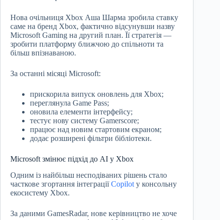
Нова очільниця Xbox Аша Шарма зробила ставку
саме на бренд Xbox, фактично відсунувши назву
Microsoft Gaming на другий план. Її стратегія —
зробити платформу ближчою до спільноти та
більш впізнаваною.
За останні місяці Microsoft:
прискорила випуск оновлень для Xbox;
переглянула Game Pass;
оновила елементи інтерфейсу;
тестує нову систему Gamerscore;
працює над новим стартовим екраном;
додає розширені фільтри бібліотеки.
Microsoft змінює підхід до AI у Xbox
Одним із найбільш несподіваних рішень стало
часткове згортання інтеграції
Copilot
у консольну
екосистему Xbox.
За даними GamesRadar, нове керівництво не хоче