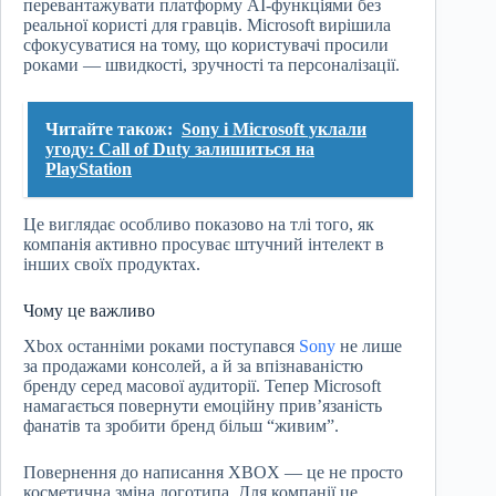
перевантажувати платформу AI-функціями без
реальної користі для гравців. Microsoft вирішила
сфокусуватися на тому, що користувачі просили
роками — швидкості, зручності та персоналізації.
Читайте також:
Sony і Microsoft уклали
угоду: Call of Duty залишиться на
PlayStation
Це виглядає особливо показово на тлі того, як
компанія активно просуває штучний інтелект в
інших своїх продуктах.
Чому це важливо
Xbox останніми роками поступався
Sony
не лише
за продажами консолей, а й за впізнаваністю
бренду серед масової аудиторії. Тепер Microsoft
намагається повернути емоційну прив’язаність
фанатів та зробити бренд більш “живим”.
Повернення до написання XBOX — це не просто
косметична зміна логотипа. Для компанії це