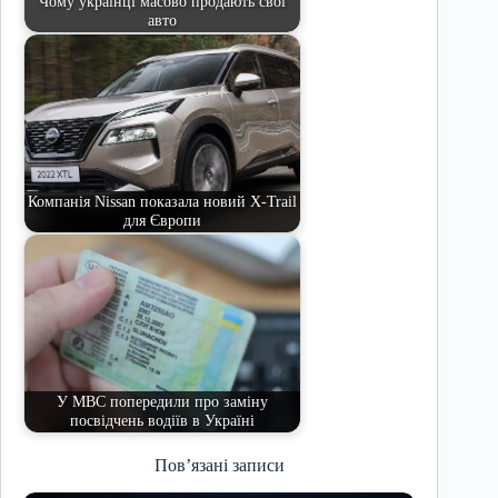
Чому українці масово продають свої
авто
Компанія Nissan показала новий X-Trail
для Європи
У МВС попередили про заміну
посвідчень водіїв в Україні
Пов’язані записи