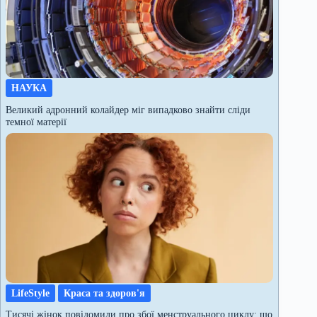
НАУКА
Великий адронний колайдер міг випадково знайти сліди
темної матерії
LifeStyle
Краса та здоров'я
Тисячі жінок повідомили про збої менструального циклу: що