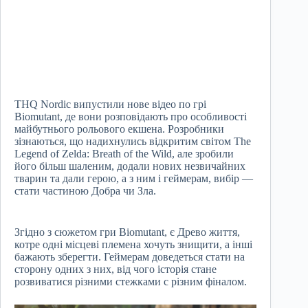
THQ Nordic випустили нове відео по грі
Biomutant, де вони розповідають про особливості
майбутнього рольового екшена. Розробники
зізнаються, що надихнулись відкритим світом The
Legend of Zelda: Breath of the Wild, але зробили
його більш шаленим, додали нових незвичайних
тварин та дали герою, а з ним і геймерам, вибір —
стати частиною Добра чи Зла.
Згідно з сюжетом гри Biomutant, є Древо життя,
котре одні місцеві племена хочуть знищити, а інші
бажають зберегти. Геймерам доведеться стати на
сторону одних з них, від чого історія стане
розвиватися різними стежками с різним фіналом.