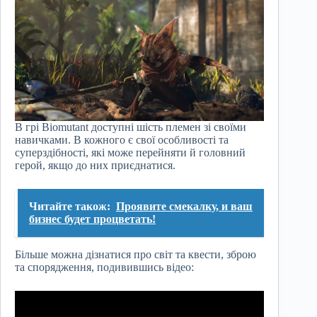
В грі Biomutant доступні шість племен зі своїми
навичками. В кожного є свої особливості та
суперздібності, які може перейняти й головний
герой, якщо до них приєднатися.
Читайте також:
Проявите смекалку, и ваш
бизнес будет процветать!
Більше можна дізнатися про світ та квести, зброю
та спорядження, подивившись відео: