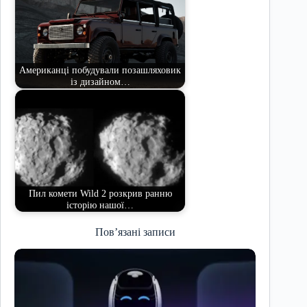
Американці побудували позашляховик
із дизайном…
Пил комети Wild 2 розкрив ранню
історію нашої…
Пов’язані записи