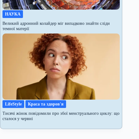
НАУКА
Великий адронний колайдер міг випадково знайти сліди
темної матерії
LifeStyle
Краса та здоров'я
Тисячі жінок повідомили про збої менструального циклу: що
сталося у червні