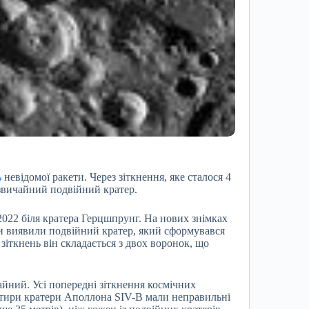
ь
невідомої ракети. Через зіткнення, яке сталося 4
езвичайний подвійний кратер.
2022 біля кратера Герцшпрунг. На нових знімках
ики виявили подвійний кратер, який сформувався
 зіткнень він складається з двох воронок, що
айний. Усі попередні зіткнення космічних
отири кратери Аполлона SIV-B мали неправильні