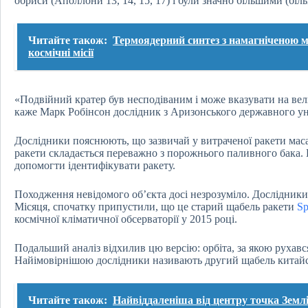
обриси (Аполлони 13, 14, 15, 17) і були значно більшими (біль
Читайте також:
Термоядерний синтез з намагніченою 
космічні місії
«Подвійний кратер був несподіваним і може вказувати на вел
каже Марк Робінсон дослідник з Аризонського державного ун
Дослідники пояснюють, що зазвичай у витраченої ракети мас
ракети складається переважно з порожнього паливного бака.
допомогти ідентифікувати ракету.
Походження невідомого об’єкта досі незрозуміло. Дослідники
Місяця, спочатку припустили, що це старий щабель ракети
S
космічної кліматичної обсерваторії у 2015 році.
Подальший аналіз відхилив цю версію: орбіта, за якою рухався 
Найімовірнішою дослідники називають другий щабель китайськ
Читайте також:
Найвіддаленіша від центру точка Землі