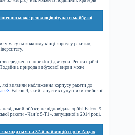
ше 35 метрів), ніж кожен із подвійних кратерів.
мішенню може революціонізувати майбутні
ику масу на кожному кінці корпусу ракети», –
іверситету.
а зосереджена наприкінці двигуна. Решта щаблі
 Подвійна природа вибухової вирви може
, які виявили наближення корпусу ракети до
paceX
Falcon 9, який запустив супутники глибокої
невідомий об’єкт, не відповідала орбіті Falcon 9.
ої ракети «Чан’є 5-T1», запущеної в 2014 році.
 знаходиться на 37-й найвищій горі в Андах