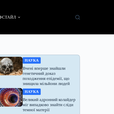
ФСТАЙЛ
НАУКА
Вчені вперше знайшли
генетичний доказ
походження епідемії, що
знищила мільйони людей
НАУКА
Великий адронний колайдер
міг випадково знайти сліди
темної матерії