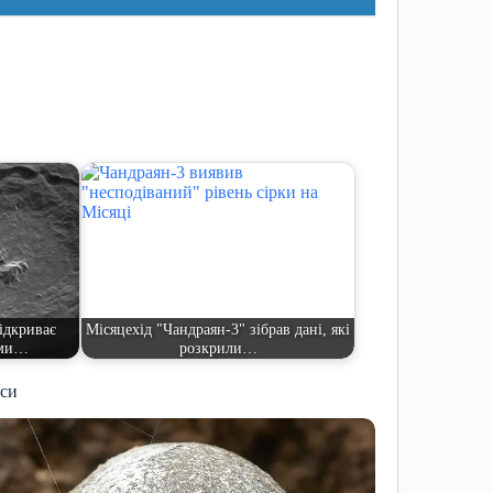
ідкриває
Місяцехід "Чандраян-3" зібрав дані, які
 ми…
розкрили…
иси