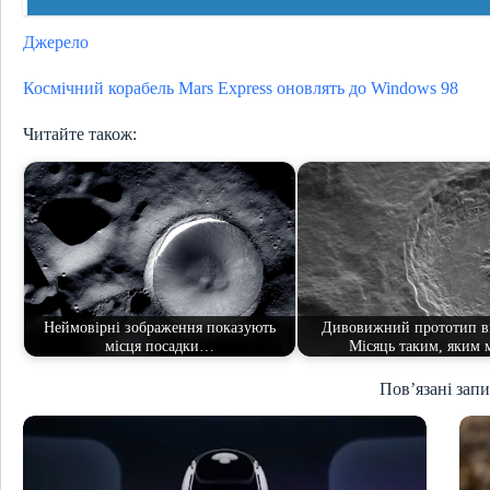
Джерело
Космічний корабель Mars Express оновлять до Windows 98
Читайте також:
Неймовірні зображення показують
Дивовижний прототип в
місця посадки…
Місяць таким, яким
Пов’язані зап