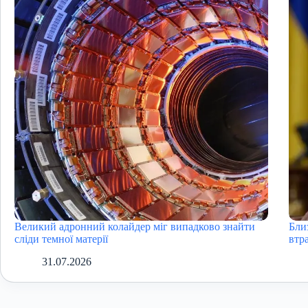
Великий адронний колайдер міг випадково знайти
Бли
сліди темної матерії
втра
31.07.2026