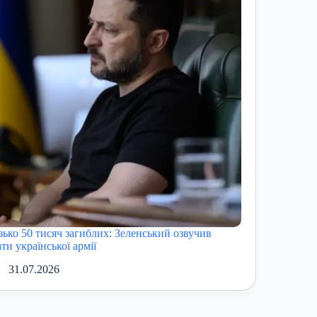
зько 50 тисяч загиблих: Зеленський озвучив
ти української армії
31.07.2026