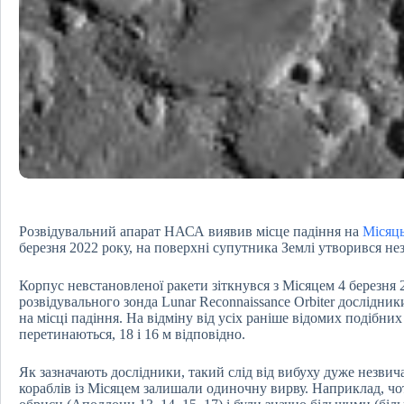
Розвідувальний апарат НАСА виявив місце падіння на
Місяц
березня 2022 року, на поверхні супутника Землі утворився н
Корпус невстановленої ракети зіткнувся з Місяцем 4 березня 
розвідувального зонда Lunar Reconnaissance Orbiter дослідн
на місці падіння. На відміну від усіх раніше відомих подібних
перетинаються, 18 і 16 м відповідно.
Як зазначають дослідники, такий слід від вибуху дуже незвич
кораблів із Місяцем залишали одиночну вирву. Наприклад, ч