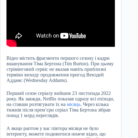
Відео містить фрагменти першого сезону і кадри
вшанування Тіма Бертона (Tim Burton). При цьому
стрімінговий сервіс не вказав навіть приблизні
терміни виходу продовження пригод Венздей
Аддамс (Wednesday Addams).
Перший сезон серіалу вийшов 23 листопада 2022
року. Як завжди, Netflix показав одразу всі епізоди,
на ставши розтягувати їх на
місяць
. Через кілька
тижнів після прем’єри серіал Тіма Бертона зібрав
понад 1 млрд переглядів.
А якщо раптом у вас півтора місяця не було
інтернету, можете подивитися нижче відео, що