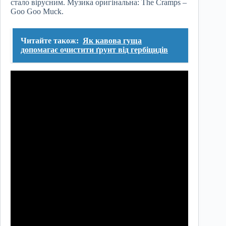
стало вірусним. Музика оригінальна: The Cramps –
Goo Goo Muck.
Читайте також:
Як кавова гуща
допомагає очистити ґрунт від гербіцидів