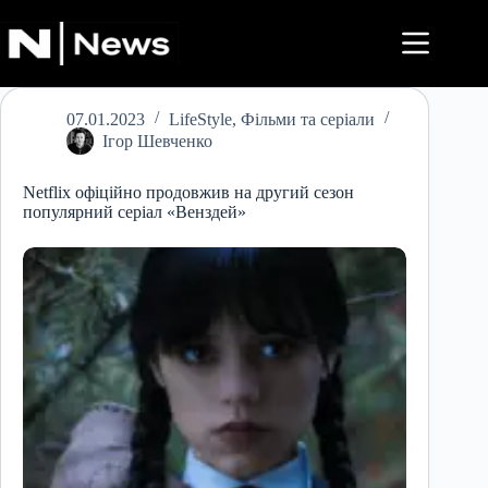
Перейти
до
вмісту
07.01.2023
LifeStyle
,
Фільми та серіали
Ігор Шевченко
Netflix офіційно продовжив на другий сезон
популярний серіал «Венздей»