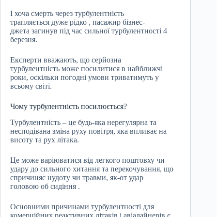
І хоча смерть через турбулентність
трапляється дуже рідко , пасажир бізнес-
джета загинув під час сильної турбулентності 4
березня.
Експерти вважають, що серйозна
турбулентність може посилитися в найближчі
роки, оскільки погодні умови триватимуть у
всьому світі.
Чому турбулентність посилюється?
Турбулентність – це будь-яка нерегулярна та
несподівана зміна руху повітря, яка впливає на
висоту та рух літака.
Це може варіюватися від легкого поштовху чи
удару до сильного хитання та перекочування, що
спричиняє нудоту чи травми, як-от удар
головою об сидіння .
Основними причинами турбулентності для
комерційних реактивних літаків і авіалайнерів є