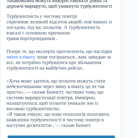
Авіакомпанії можуть використовувати довші та
дорожчі маршрути, щоб уникнути турбулентності
Турбулентність у чистому повітрі
спричиняє великий відсоток аварій, пов’язаних із
погодою, під час польотів. А турбулентність
взагалі є основною причиною
травм бортпровідників .
Попри те, що експерти прогнозують, що наслідки
зміни клімату
лише погіршаться , вам, швидше за
все, не потрібно турбуватися про збільшення
турбулентності на майбутніх рейсах.
«Хоча може здатися, що польоти можуть стати
небезпечнішими через зміну клімату, це не так
просто», — сказав Беннетт, частково тому, що
системи маршрутизації повітря, ймовірно,
налаштуються, щоб польоти уникали зон із
високою турбулентністю.
«Я також очікую, що нова технологія полегшить
виявлення турбулентності в чистому повітрі в
наступні десятиліття», — сказав Беннет.