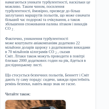
намагаються уникати турбулентності, наскільки це
можливо. Таким чином, посилення
турбулентності, ймовірно, призведе до більш
заплутаних маршрутів польотів, що може означати
більший час подорожі та очікування, а також
збільшення споживання палива літаком і викидів
CO
2 .
Фактично, уникнення турбулентності
може коштувати авіакомпаніям додатково 22
мільйони доларів щороку з додатковими викидами
в 70 мільйонів кілограмів CO
, сказав
2
Сміт. Літаки також можуть проводити в повітрі
близько 2000 додаткових годин на рік, йдеться в
дослідницькому листі.
Що стосується безпечних польотів, Беннетт і Сміт
дають ту саму пораду: сидячи, завжди пристебніть
ремінь безпеки, навіть якщо знак не гасне.
Читайте також: