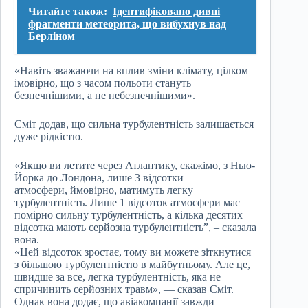
Читайте також:
Ідентифіковано дивні
фрагменти метеорита, що вибухнув над
Берліном
«Навіть зважаючи на вплив зміни клімату, цілком
імовірно, що з часом польоти стануть
безпечнішими, а не небезпечнішими».
Сміт додав, що сильна турбулентність залишається
дуже рідкістю.
«Якщо ви летите через Атлантику, скажімо, з Нью-
Йорка до Лондона, лише 3 відсотки
атмосфери, ймовірно, матимуть легку
турбулентність. Лише 1 відсоток атмосфери має
помірно сильну турбулентність, а кілька десятих
відсотка мають серйозна турбулентність”, – сказала
вона.
«Цей відсоток зростає, тому ви можете зіткнутися
з більшою турбулентністю в майбутньому. Але це,
швидше за все, легка турбулентність, яка не
спричинить серйозних травм», — сказав Сміт.
Однак вона додає, що авіакомпанії завжди