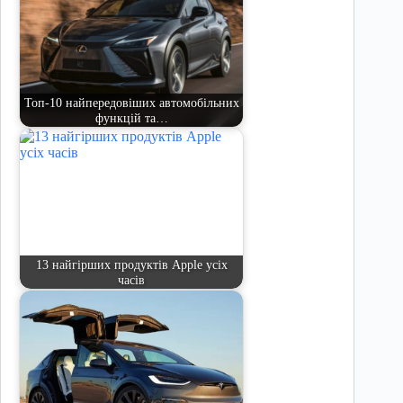
Топ-10 найпередовіших автомобільних
функцій та…
13 найгірших продуктів Apple усіх
часів