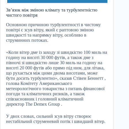
Зв’язок між зміною клімату та турбулентністю
чистого повітря
Основною причиною турбулентності в чистому
повітрі є зсув вітру, який є раптовою зміною
швидкості та напрямку вітру, особливо в
струминних потоках.
«Коли вітер дме із заходу зі швидкістю 100 миль на
годину на висоті 30 000 футів, а також дме з
півночі зі швидкістю лише 30 миль на годину на
висоті 20 000 футів або прямо під ним, для літака,
що рухається між цими двома висотами, може
бути досить турбулентно», сказав Стівен Беннетт ,
голова Комітету Американського
метеорологічного товариства з питань фінансової
погоди та кліматичних ризиків, а також
співзасновник і головний кліматичний
директор The Demex Group .
У двох словах, сильний зсув вітру створює
нестабільний струменевий потік і швидший вітер.