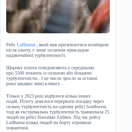
Рейс
Lufthansa
, який мав приземлитися незабаром
після зльоту, є лише останнім прикладом
надзвичайної турбулентності.
Щороку пілоти повідомляють у середньому
про 5500 зіткнень із сильною або більшою
турбулентністю . І це число зросло за останні
роки завдяки зміні клімату .
Тільки у 2023 році відбулося кілька інших
подій. Пілоту довелося перервати посадку через
сильну турбулентність на одному рейсі Southwest,
тоді як екстремальна турбулентність травмувала 25
людей на рейсі Hawaiian Airlines. Під час рейсу
Lufthansa кілька людей на борту отримали
поранення.