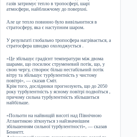
газів затримує тепло в тропосфері, шарі
атмосфери, найближчому до поверхні.
Але це тепло повинно було вивільнитися в
стратосферу, яка є наступним шаром.
У результаті глобально тропосфера нагрівається, а
стратосфера швидко охолоджується .
«Це збільшує градієнт температури між двома
шарами, що посилює струменевий потік, що, у
свою чергу, створює більш нестабільний потік
вітру та збільшує турбулентність у чистому
повітрі», — сказав Сміт.
Крім того, дослідники прогнозують, що до 2050
року турбулентність у ясному повітрі подвоїться ,
причому сильна турбулентність збільшиться
найбільше.
«Польоти на найвищій висоті над Північною
Атлантикою зіткнуться з найзначнішим
збільшенням сильної турбулентності», — сказав
Беннетт.