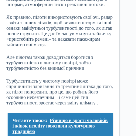
шторми, атмосферний тиск і реактивні потоки.
Як правило, пілоти використовують свої очі, радар
і звіти з інших літаків, щоб виявити шторм та інші
ознаки майбутньої турбулентності до того, як літак
почне струсити. Це дає їм час увімкнути табличку
«пристебніть ремені» та наказати пасажирам
зайняти свої місця.
Але пілотам також доводиться боротися з
турбулентністю в чистому повітрі, тобто
турбулентністю без видимої причини.
Турбулентність у чистому повітрі може
спричинити здригання та тремтіння літака до того,
як пілот попередить про це, що робить його
особливо небезпечним – і саме цей тип
турбулентності зростає через зміну клімату .
Читайте також:
Різницю в зрості чоловіків
і жінок неоліту пояснили культурною
традицією