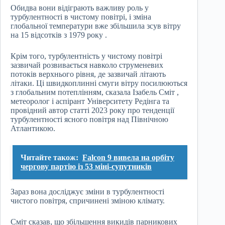
Обидва вони відіграють важливу роль у
турбулентності в чистому повітрі, і зміна
глобальної температури вже збільшила зсув вітру
на 15 відсотків з 1979 року .
Крім того, турбулентність у чистому повітрі
зазвичай розвивається навколо струменевих
потоків верхнього рівня, де зазвичай літають
літаки. Ці швидкоплинні смуги вітру посилюються
з глобальним потеплінням, сказала Ізабель Сміт ,
метеоролог і аспірант Університету Редінга та
провідний автор статті 2023 року про тенденції
турбулентності ясного повітря над Північною
Атлантикою.
Читайте також:
Falcon 9 вивела на орбіту
чергову партію із 53 міні-супутників
Зараз вона досліджує зміни в турбулентності
чистого повітря, спричинені зміною клімату.
Сміт сказав, що збільшення викидів парникових