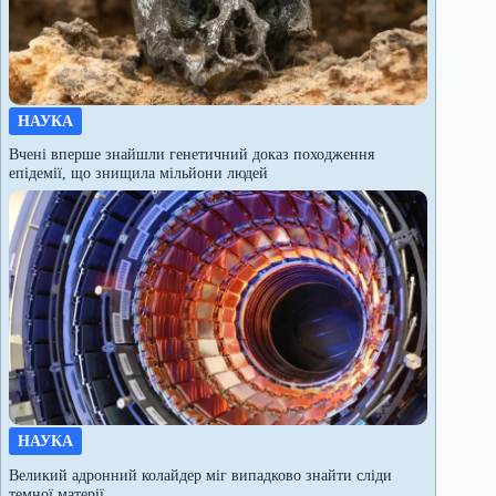
НАУКА
Вчені вперше знайшли генетичний доказ походження
епідемії, що знищила мільйони людей
НАУКА
Великий адронний колайдер міг випадково знайти сліди
темної матерії