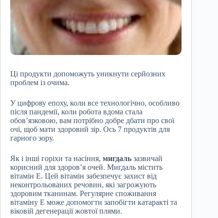
Ці продукти допоможуть уникнути серйозних
проблем із очима.
У цифрову епоху, коли все технологічно, особливо
після пандемії, коли робота вдома стала
обов’язковою, вам потрібно добре дбати про свої
очі, щоб мати здоровий зір. Ось 7 продуктів для
гарного зору.
Як і інші горіхи та насіння,
мигдаль
зазвичай
корисний для здоров’я очей. Мигдаль містить
вітамін Е. Цей вітамін забезпечує захист від
неконтрольованих речовин, які загрожують
здоровим тканинам. Регулярне споживання
вітаміну Е може допомогти запобігти катаракті та
віковій дегенерації жовтої плями.