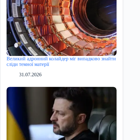
Великий адронний колайдер міг випадково знайти
сліди темної матерії
31.07.2026