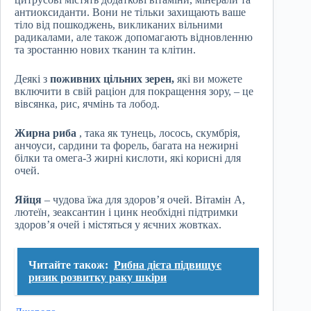
антиоксиданти. Вони не тільки захищають ваше
тіло від пошкоджень, викликаних вільними
радикалами, але також допомагають відновленню
та зростанню нових тканин та клітин.
Деякі з
поживних цільних зерен,
які ви можете
включити в свій раціон для покращення зору, – це
вівсянка, рис, ячмінь та лобод.
Жирна риба
, така як тунець, лосось, скумбрія,
анчоуси, сардини та форель, багата на нежирні
білки та омега-3 жирні кислоти, які корисні для
очей.
Яйця
– чудова їжа для здоров’я очей. Вітамін А,
лютеїн, зеаксантин і цинк необхідні підтримки
здоров’я очей і містяться у яєчних жовтках.
Читайте також:
Рибна дієта підвищує
ризик розвитку раку шкіри