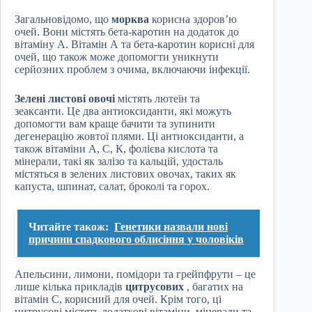
Загальновідомо, що
морква
корисна здоров’ю
очей. Вони містять бета-каротин на додаток до
вітаміну А. Вітамін А та бета-каротин корисні для
очей, що також може допомогти уникнути
серйозних проблем з очима, включаючи інфекції.
Зелені листові овочі
містять лютеїн та
зеаксанти. Це два антиоксиданти, які можуть
допомогти вам краще бачити та зупинити
дегенерацію жовтої плями. Ці антиоксиданти, а
також вітаміни А, С, К, фолієва кислота та
мінерали, такі як залізо та кальцій, удосталь
містяться в зелених листових овочах, таких як
капуста, шпинат, салат, броколі та горох.
Читайте також:
Генетики назвали нові
причини спадкового облисіння у чоловіків
Апельсини, лимони, помідори та грейпфрути – це
лише кілька прикладів
цитрусових
, багатих на
вітамін С, корисний для очей. Крім того, ці
цитрусові містять додаткові вітаміни, мінерали та