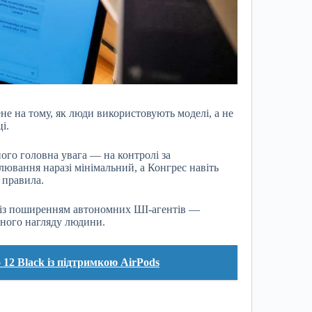
е на тому, як люди використовують моделі, а не
і.
го головна увага — на контролі за
ювання наразі мінімальний, а Конгрес навіть
 правила.
 із поширенням автономних ШІ-агентів —
йного нагляду людини.
12 Black із підтримкою AirPods