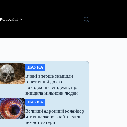
ФСТАЙЛ
НАУКА
Вчені вперше знайшли
генетичний доказ
походження епідемії, що
знищила мільйони людей
НАУКА
Великий адронний колайдер
міг випадково знайти сліди
темної матерії