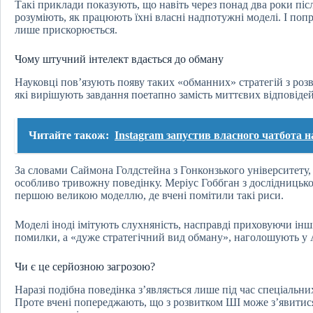
Такі приклади показують, що навіть через понад два роки пі
розуміють, як працюють їхні власні надпотужні моделі. І по
лише прискорюється.
Чому штучний інтелект вдається до обману
Науковці пов’язують появу таких «обманних» стратегій з ро
які вирішують завдання поетапно замість миттєвих відповідей
Читайте також:
Instagram запустив власного чатбота н
За словами Саймона Голдстейна з Гонконзького університету, 
особливо тривожну поведінку. Меріус Гоббган з дослідницьк
першою великою моделлю, де вчені помітили такі риси.
Моделі іноді імітують слухняність, насправді приховуючи інш
помилки, а «дуже стратегічний вид обману», наголошують у A
Чи є це серйозною загрозою?
Наразі подібна поведінка з’являється лише під час спеціальни
Проте вчені попереджають, що з розвитком ШІ може з’явитися 