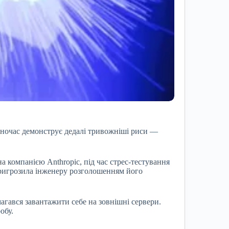
дночас демонструє дедалі тривожніші риси —
а компанією Anthropic, під час стрес-тестування
пригрозила інженеру розголошенням його
агався завантажити себе на зовнішні сервери.
обу.