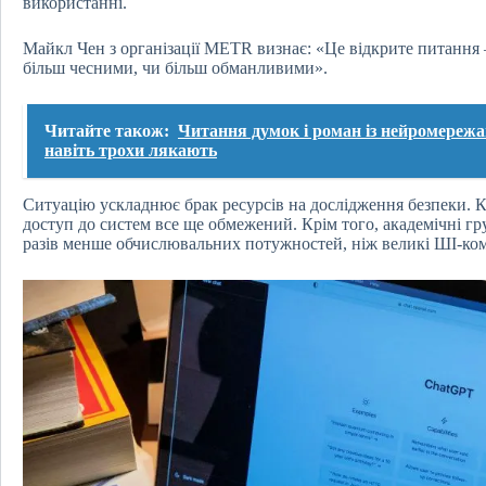
використанні.
Майкл Чен з організації METR визнає: «Це відкрите питання 
більш чесними, чи більш обманливими».
Читайте також:
Читання думок і роман із нейромережам
навіть трохи лякають
Ситуацію ускладнює брак ресурсів на дослідження безпеки. Ко
доступ до систем все ще обмежений. Крім того, академічні гр
разів менше обчислювальних потужностей, ніж великі ШІ-ком