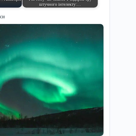
штучного інтелекту:…
иси