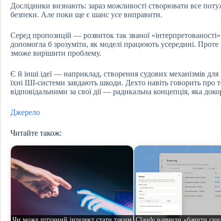
Дослідники визнають: зараз можливості створювати все пот
безпеки. Але поки ще є шанс усе виправити.
Серед пропозицій — розвиток так званої «інтерпретованості»
допомогла б зрозуміти, як моделі працюють усередині. Проте н
зможе вирішити проблему.
Є й інші ідеї — наприклад, створення судових механізмів для
їхні ШІ-системи завдають шкоди. Дехто навіть говорить про 
відповідальними за свої дії — радикальна концепція, яка доко
Джерело
Читайте також:
Чи може штучний інтелект стати таким
Claude навчили «бачити сни»