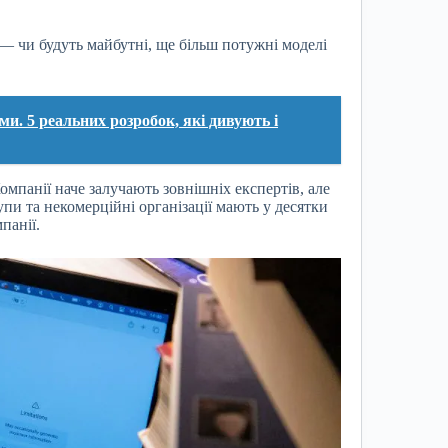
— чи будуть майбутні, ще більш потужні моделі
и. 5 реальних розробок, які дивують і
мпанії наче залучають зовнішніх експертів, але
упи та некомерційні організації мають у десятки
панії.