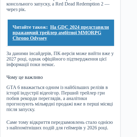
консольного запуску, а Red Dead Redemption 2 —
через рік.
Читайте також:
На GDC 2024 представили
вражаючий трейлер амбітної MMORPG
Chrono Odyssey
За даними інсайдерів, ПК-версія може вийти вже у
2027 році, однак офіційного підтвердження цієї
інформації поки немає.
Чому це важливо
GTA 6 вважається одним із найбільших релізів в
історії індустрії відеоігор. Перший трейлер гри
побив рекорди переглядів, а аналітики
прогнозують мільярдні продажі вже в перші місяці
після запуску.
Саме тому відкриття передзамовлень стало однією
з найпомітніших подій для геймерів у 2026 році.