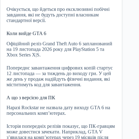
Очікується, що йдеться про ексклюзивні побічні
завдання, які не будуть доступні власникам
стандартної версії.
Коли вийде GTA 6
Офіційний реліз Grand Theft Auto 6 запланований
на 19 листопада 2026 року для PlayStation 5 та
Xbox Series X|S.
Попереднє завантаження цифрових копій стартує
12 листопада — за тиждень до виходу гри. У цей
же день у продаж надійдуть фізичні видання, які
міститимуть код для завантаження.
А що з версією для ПК
Наразі Rockstar не назвала дату виходу GTA 6 на
персональних комп’ютерах.
Історія попередніх релізів показує, що ПК-гравцям
може довестися зачекати. Наприклад, GTA V
з’явилася на комп’ютерах через 19 місяців після