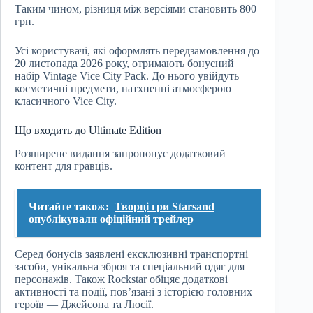
Таким чином, різниця між версіями становить 800
грн.
Усі користувачі, які оформлять передзамовлення до
20 листопада 2026 року, отримають бонусний
набір Vintage Vice City Pack. До нього увійдуть
косметичні предмети, натхненні атмосферою
класичного Vice City.
Що входить до Ultimate Edition
Розширене видання запропонує додатковий
контент для гравців.
Читайте також:
Творці гри Starsand
опублікували офіційний трейлер
Серед бонусів заявлені ексклюзивні транспортні
засоби, унікальна зброя та спеціальний одяг для
персонажів. Також Rockstar обіцяє додаткові
активності та події, пов’язані з історією головних
героїв — Джейсона та Люсії.