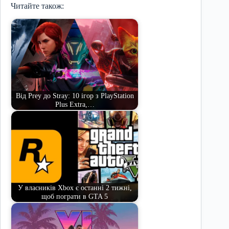
Читайте також:
Від Prey до Stray: 10 ігор з PlayStation
Plus Extra,…
У власників Xbox є останні 2 тижні,
щоб пограти в GTA 5