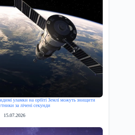
идимі уламки на орбіті Землі можуть знищити
утники за лічені секунди
15.07.2026