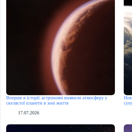
Вперше в історії: астрономи виявили атмосферу у
Нев
скелястої планети в зоні життя
суп
17.07.2026