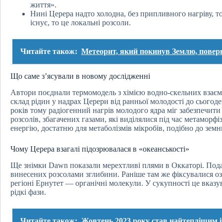
життя».
Нині Церера надто холодна, без припливного нагріву, т
існує, то це локальні розсоли.
Читайте також:
Метеорит, який покинув Землю, поверн
Що саме з’ясували в новому дослідженні
Автори поєднали термомодель з хімією водно-скельних взаємо
склад рідин у надрах Церери від ранньої молодості до сьогод
років тому радіогенний нагрів молодого ядра міг забезпечити
розсолів, збагачених газами, які виділялися під час метаморфі
енергію, достатню для метаболізмів мікробів, подібно до зем
Чому Церера взагалі підозрювалася в «океанськості»
Ще знімки Dawn показали мерехтливі плями в Оккаторі. Подал
винесених розсолами зглибини. Раніше там же фіксувалися озн
регіоні Ернутет — органічні молекули. У сукупності це вказ
рідкі фази.
Читайте також:
Жовтень 2023 року став найтеплішим і