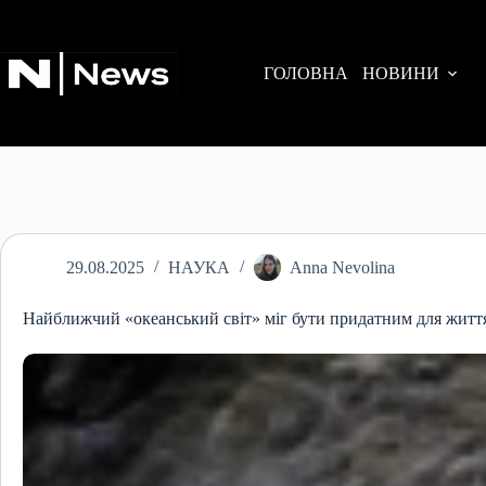
Перейти
до
вмісту
ГОЛОВНА
НОВИНИ
29.08.2025
НАУКА
Anna Nevolina
Найближчий «океанський світ» міг бути придатним для житт