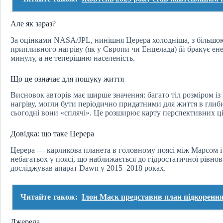
Але як зараз?
За оцінками NASA/JPL, нинішня Церера холодніша, з більшою
припливного нагріву (як у Європи чи Енцелада) їй бракує ене
минулу, а не теперішню населеність.
Що це означає для пошуку життя
Висновок авторів має ширше значення: багато тіл розміром і
нагріву, могли бути періодично придатними для життя в гли
сьогодні вони «сплячі». Це розширює карту перспективних ціле
Довідка: що таке Церера
Церера — карликова планета в головному поясі між Марсом і 
небагатьох у поясі, що наближається до гідростатичної рівнова
досліджував апарат Dawn у 2015–2018 роках.
Читайте також:
Ілон Маск представив план підкоренн
Джерела