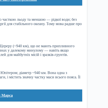
 часткою льоду та меншою — рідкої води; без
ргії для стабільного океану. Тому мова радше про
з Цереру (~940 км), що не мають припливного
бинах у далекому минулому — навіть якщо
й для майбутніх місій і зразків-грунтів.
Юпітером; діаметр ~940 км. Вона одна з
ги, і містить значну частку маси всього пояса. Її
я Марса