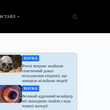
ФСТАЙЛ
НАУКА
Вчені вперше знайшли
генетичний доказ
походження епідемії, що
знищила мільйони людей
НАУКА
Великий адронний колайдер
міг випадково знайти сліди
темної матерії