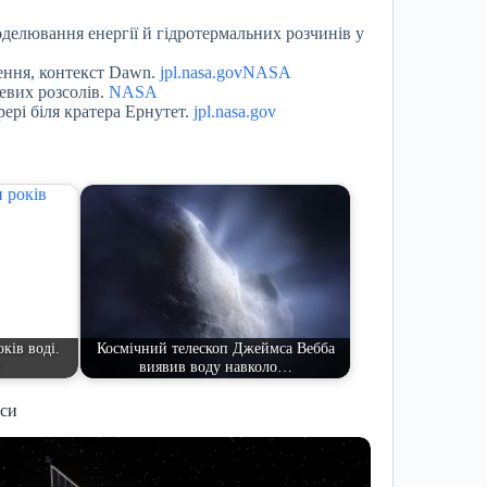
(моделювання енергії й гідротермальних розчинів у
ження, контекст Dawn.
jpl.nasa.gov
NASA
евих розсолів.
NASA
ері біля кратера Ернутет.
jpl.nasa.gov
ків воді.
Космічний телескоп Джеймса Вебба
виявив воду навколо…
иси