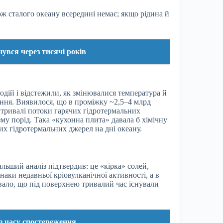
ож сталого океану всередині немає; якщо рідина й
увся через тисячі років
дій і відстежили, як змінювалися температура й
ення. Виявилося, що в проміжку ~2,5–4 млрд
 тривалі потоки гарячих гідротермальних
зму порід. Така «кухонна плита» давала б хімічну
них гідротермальних джерел на дні океану.
ьший аналіз підтвердив: це «кірка» солей,
аки недавньої кріовулканічної активності, а в
увало, що під поверхнею тривалий час існували
з часу спостереження