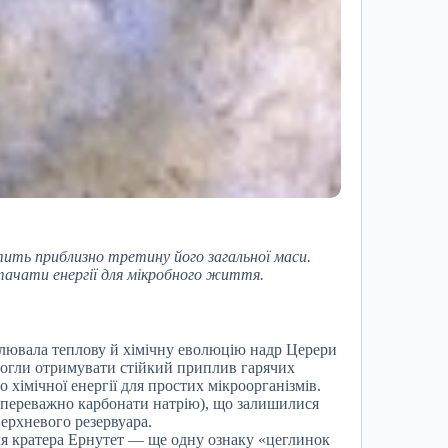
тить приблизно третину його загальної маси.
стачати енергії для мікробного життя.
лювала теплову й хімічну еволюцію надр Церери
 могли отримувати стійкий приплив гарячих
о хімічної енергії для простих мікроорганізмів.
 (переважно карбонати натрію), що залишилися
верхневого резервуара.
ля кратера Ернутет — ще одну ознаку «цеглинок