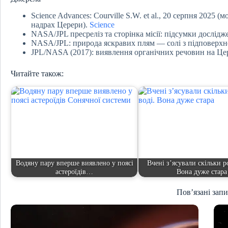
Science Advances: Courville S.W. et al., 20 серпня 2025 
надрах Церери).
Science
NASA/JPL пресреліз та сторінка місії: підсумки дослід
NASA/JPL: природа яскравих плям — солі з підповерхн
JPL/NASA (2017): виявлення органічних речовин на Цер
Читайте також:
Водяну пару вперше виявлено у поясі
Вчені з’ясували скільки ро
астероїдів…
Вона дуже стара
Пов’язані зап