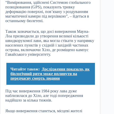
“Вимірювання, здійснені Системою глобального
позиціювання (GPS), показують тривку
деформацію поверхні, пов’язану з роздуванням
магматичної камери під верхівкою”, – йдеться в
останньому бюлетені.
Також зазначається, що досі виверження Мауна-
Лоа призводили до утворення великої кількості
швидкорухомої лави, яка могла стікати у напрямку
населених пунктів у східній і західній частинах
острова, включаючи Хіло, де розміщено кампус
Гавайського університету.
Читайте також:
Дослідження показало, як
біологічний ритм може вплинути на
передчасну смерть людини
Під час виверження 1984 року лава дуже
наблизилася до Хіло, але тоді попередження
надійшло за кілька тижнів.
Якщо виверження станеться, місцеві жителі