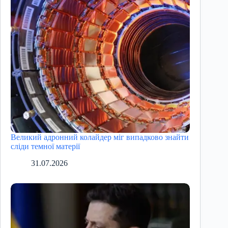
Великий адронний колайдер міг випадково знайти
сліди темної матерії
31.07.2026