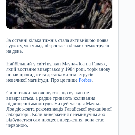
За останні кілька тижнів стала активнішою поява
гуркоту, яка чимдалі зростає з кількох землетрусів
на день.
Найбільший у світі вулкан Мауна-Лоа на Гаваях,
який востаннє вивергався у 1984 році, торік знову
почав прокидатися десятками землетрусів
невеликої магнітуди. Про це пише
Forbes
.
Синоптики наголошують, що вулкан не
вивергається, а радше тривають коливання
підвищеної амплітуди. На цей час для Мауна-
Лоа діє жовта рекомендація Гавайської вулканічної
лабораторії. Коли виверження є неминучим або
відбувається сам процес виверження, вона стає
червоною.