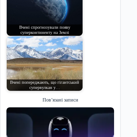
Вчені спрогнозували появу
суперконтиненту на Землі
Вчені попереджають, що гігантський
супервулкан у…
Пов’язані записи