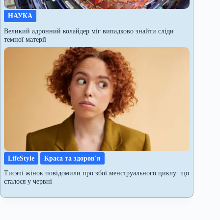
НАУКА
Великий адронний колайдер міг випадково знайти сліди
темної матерії
LifeStyle
Краса та здоров'я
Тисячі жінок повідомили про збої менструального циклу: що
сталося у червні