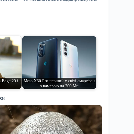
 Edge 20 і
Moto X30 Pro перший у світі смартфон
…
з камерою на 200 Мп
иси