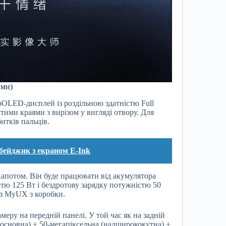
ами)
 pOLED-дисплей із роздільною здатністю Full
тими краями з вирізом у вигляді отвору. Для
итків пальців.
бейджик з екраном E-Ink
апотом. Він буде працювати від акумулятора
тю 125 Вт і бездротову зарядку потужністю 50
 з MyUX з коробки.
меру на передній панелі. У той час як на задній
 (основна) + 50-мегапіксельна (надширококутна) +