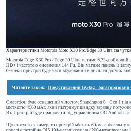
Характеристики Motorola Moto X30 Pro/Edge 30 Ultra (за чутк
Motorola Edge X30 Pro / Edge 30 Ultra матиме 6,73-дюймовий
HD+ і частотою оновлення 144 Гц. Він матиме панель із загну
безпеки пристрій буде мати вбудований в дисплей датчик відб
Читайте також:
Представлений GGtag - багаторазовий 
Смартфон буде оснащений чіпсетом Snapdragon 8+ Gen 1 під к
місткістю 4500 мАг, який підтримує швидку зарядку потужніс
Вт. Пристрій буде працювати під управлінням ОС Android 12
Що стосується камер, то пристрій містить 60-мегапіксельну ка
панелі є потрійна OIS 194-мегапіксельна / 200-мегапіксельна