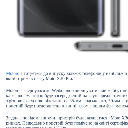
Motorola
готується до випуску кількох телефонів у найближчі
який отримав назву Moto X30 Pro.
Motorola звернулася до Weibo, щоб анонсувати свій майбутні
каже, що смартфон буде зосереджений на «суперреалістичних
з різною фокусною відстанню – 35-мм людське око, 50-мм люд
пристрій буде представлено в липні разом з іншим флагманс
Згідно з повідомленнями, пристрій буде називатися «Moto X30 
ринках. Нещодавно пристрій було помічено на сайті сертифіка