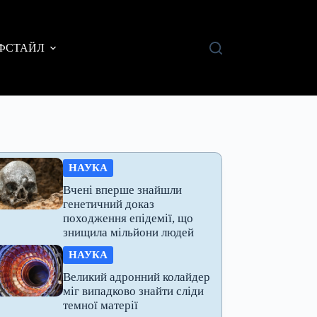
ФСТАЙЛ
НАУКА
Вчені вперше знайшли
генетичний доказ
походження епідемії, що
знищила мільйони людей
НАУКА
Великий адронний колайдер
міг випадково знайти сліди
темної матерії