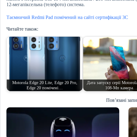
12-мегапіксельна (телефото) система.
Таємничий Redmi Pad помічений на сайті сертифікації 3C
Читайте також:
Motorola Edge 20 Lite, Edge 20 Pro,
Дата запуску серії Motorola
Edge 20 помічені…
108-Мп камера
Пов’язані зап