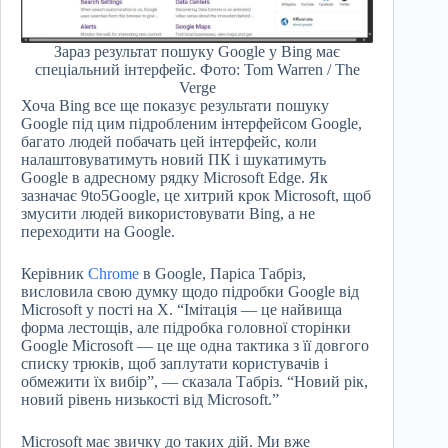
Зараз результат пошуку Google у Bing має
спеціальний інтерфейс. Фото: Tom Warren / The
Verge
Хоча Bing все ще показує результати пошуку
Google під цим підробленим інтерфейсом Google,
багато людей побачать цей інтерфейс, коли
налаштовуватимуть новий ПК і шукатимуть
Google в адресному рядку Microsoft Edge. Як
зазначає 9to5Google, це хитрий крок Microsoft, щоб
змусити людей використовувати Bing, а не
переходити на Google.
Керівник
Chrome
в Google, Паріса Табріз,
висловила свою думку щодо підробки Google від
Microsoft у пості на X. “Імітація — це найвища
форма лестощів, але підробка головної сторінки
Google Microsoft — це ще одна тактика з її довгого
списку трюків, щоб заплутати користувачів і
обмежити їх вибір”, — сказала Табріз. “Новий рік,
новий рівень низькості від Microsoft.”
Microsoft має звичку до таких дій. Ми вже