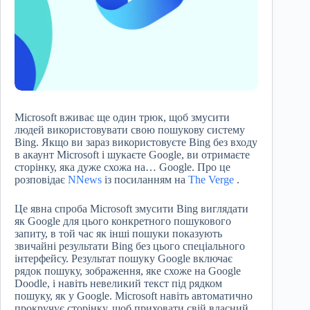
Microsoft вживає ще один трюк, щоб змусити
людей використовувати свою пошукову систему
Bing. Якщо ви зараз використовуєте Bing без входу
в акаунт Microsoft і шукаєте Google, ви отримаєте
сторінку, яка дуже схожа на… Google. Про це
розповідає
NNews
із посиланням на
The Verge
.
Це явна спроба Microsoft змусити Bing виглядати
як Google для цього конкретного пошукового
запиту, в той час як інші пошуки показують
звичайні результати Bing без цього спеціального
інтерфейсу. Результат пошуку Google включає
рядок пошуку, зображення, яке схоже на Google
Doodle, і навіть невеликий текст під рядком
пошуку, як у Google. Microsoft навіть автоматично
прокручує сторінку, щоб приховати свій власний