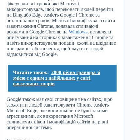
фіксували всі трюки, які Microsoft
використовувала, щоб переконати людей перейти
на Bing або Edge замість Google і Chrome за
останні кілька років. Microsoft модифікувала сайти
завантаження Chrome, додавала спливаючі
реклами в Google Chrome на
Windows
, вставляла
опитування на сторінках завантаження Chrome та
навіть використовувала попапи, схожі на шкідливе
програмне забезпечення, щоб змусити людей
відмовитися від Google.
Читайте також:
2000-річна гравюра зі
змією є одним з найбільших у світі
наскельних творів
Google також має свої сповіщення на сайтах, щоб
заохотити людей завантажувати Chrome замість
Microsoft Edge, але вони ніколи не були такими
агресивними, як використання Microsoft
спливаючих вікон і модифікацій сайтів на рівні
операційної системи.