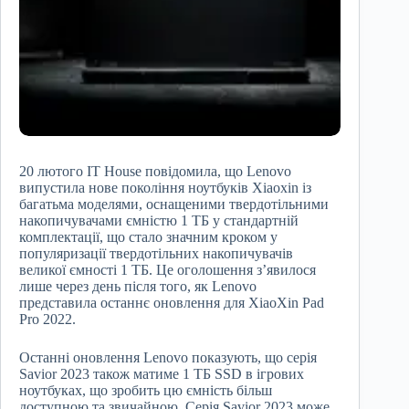
20 лютого IT House повідомила, що Lenovo
випустила нове покоління ноутбуків Xiaoxin із
багатьма моделями, оснащеними твердотільними
накопичувачами ємністю 1 ТБ у стандартній
комплектації, що стало значним кроком у
популяризації твердотільних накопичувачів
великої ємності 1 ТБ. Це оголошення з’явилося
лише через день після того, як Lenovo
представила останнє оновлення для XiaoXin Pad
Pro 2022.
Останні оновлення Lenovo показують, що серія
Savior 2023 також матиме 1 ТБ SSD в ігрових
ноутбуках, що зробить цю ємність більш
доступною та звичайною. Серія Savior 2023 може