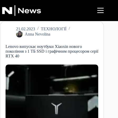
Перейти
до
вмісту
21.02.2023
ТЕХНОЛОГІЇ
Anna Nevolina
Lenovo випускає ноутбуки Xiaoxin нового
покоління з 1 ТБ SSD і графічним процесором серії
RTX 40