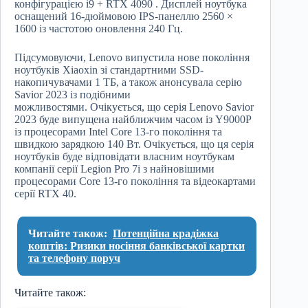
конфігурацією i9 + RTX 4090 . Дисплей ноутбука
оснащений 16-дюймовою IPS-панеллю 2560 ×
1600 із частотою оновлення 240 Гц.
Підсумовуючи, Lenovo випустила нове покоління
ноутбуків Xiaoxin зі стандартними SSD-
накопичувачами 1 ТБ, а також анонсувала серію
Savior 2023 із подібними
можливостями. Очікується, що серія Lenovo Savior
2023 буде випущена найближчим часом із Y9000P
із процесорами Intel Core 13-го покоління та
швидкою зарядкою 140 Вт. Очікується, що ця серія
ноутбуків буде відповідати власним ноутбукам
компанії серії Legion Pro 7i з найновішими
процесорами Core 13-го покоління та відеокартами
серії RTX 40.
Читайте також:
Потенційна крадіжка
коштів: Ризики носіння банківської картки
та телефону поруч
Читайте також: