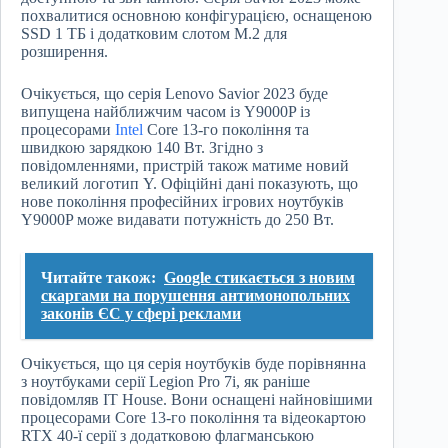
похвалитися основною конфігурацією, оснащеною
SSD 1 ТБ і додатковим слотом M.2 для
розширення.
Очікується, що серія Lenovo Savior 2023 буде
випущена найближчим часом із Y9000P із
процесорами
Intel
Core 13-го покоління та
швидкою зарядкою 140 Вт. Згідно з
повідомленнями, пристрій також матиме новий
великий логотип Y. Офіційні дані показують, що
нове покоління професійних ігрових ноутбуків
Y9000P може видавати потужність до 250 Вт.
Читайте також:
Google стикається з новим
скаргами на порушення антимонопольних
законів ЄС у сфері реклами
Очікується, що ця серія ноутбуків буде порівнянна
з ноутбуками серії Legion Pro 7i, як раніше
повідомляв IT House. Вони оснащені найновішими
процесорами Core 13-го покоління та відеокартою
RTX 40-ї серії з додатковою флагманською