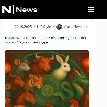
Перейти
до
вмісту
22.09.2025
LifeStyle
Anna Nevolina
Китайський гороскоп на 22 вересня: що чекає всі
знаки Східного календаря