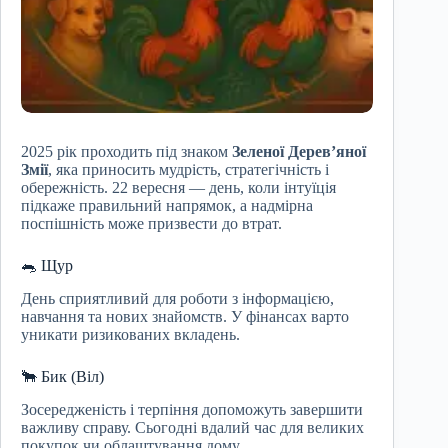
2025 рік проходить під знаком
Зеленої Дерев’яної
Змії
, яка приносить мудрість, стратегічність і
обережність. 22 вересня — день, коли інтуїція
підкаже правильний напрямок, а надмірна
поспішність може призвести до втрат.
🐀 Щур
День сприятливий для роботи з інформацією,
навчання та нових знайомств. У фінансах варто
уникати ризикованих вкладень.
🐂 Бик (Віл)
Зосередженість і терпіння допоможуть завершити
важливу справу. Сьогодні вдалий час для великих
покупок чи облаштування дому.