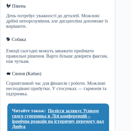
🐓 Півень
День потребує уважності до деталей. Можливі
дрібні непорозуміння, але дисципліна допоможе їх
вирішити.
🐕 Собака
Емоції сьогодні можуть заважати приймати
правильні рішення. Варто більше довіряти фактам,
ніж чуткам.
🐖 Свиня (Кабан)
Сприятливий час для фінансів і роботи. Можливі
несподівані прибутки. У стосунках — гармонія та
підтримка.
Читайте також:
Полісся залякує Усиком
свого суперника в Лізі конференцій –
іронічна реакція на історичну перемогу над
Дюбуа