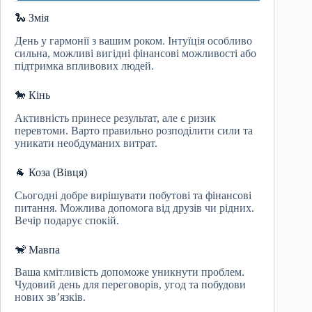
🐍 Змія
День у гармонії з вашим роком. Інтуїція особливо
сильна, можливі вигідні фінансові можливості або
підтримка впливових людей.
🐎 Кінь
Активність принесе результат, але є ризик
перевтоми. Варто правильно розподілити сили та
уникати необдуманих витрат.
🐐 Коза (Вівця)
Сьогодні добре вирішувати побутові та фінансові
питання. Можлива допомога від друзів чи рідних.
Вечір подарує спокій.
🐒 Мавпа
Ваша кмітливість допоможе уникнути проблем.
Чудовий день для переговорів, угод та побудови
нових зв’язків.