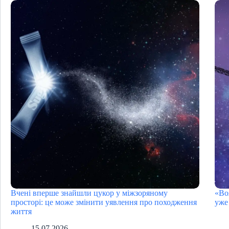
Вчені вперше знайшли цукор у міжзоряному
«Во
просторі: це може змінити уявлення про походження
уже
життя
15.07.2026