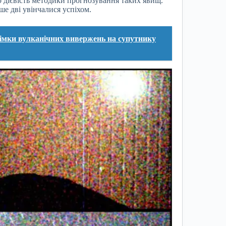
 дієвість методики прогнозування таких явищ.
ше дві увінчалися успіхом.
імки вулканічних вивержень на супутнику