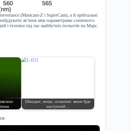
severance (Mastcam-Z і SuperCam), а й орбітальні
 вибудувати зв’язок між параметрами сонячного
ей і техніки під час майбутніх польотів на Марс.
иявлено
Швидше, вище, сильніше: яким буде
тіння
наступний…
иси