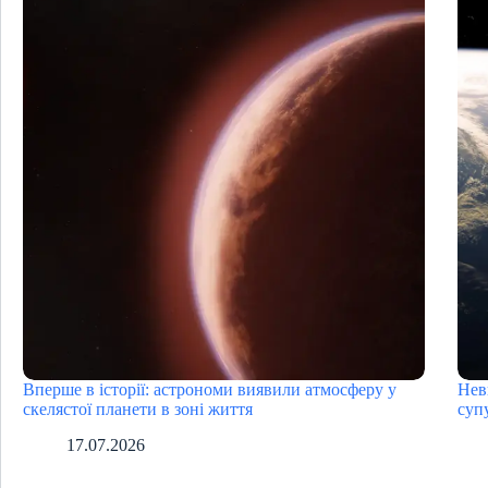
Вперше в історії: астрономи виявили атмосферу у
Нев
скелястої планети в зоні життя
суп
17.07.2026