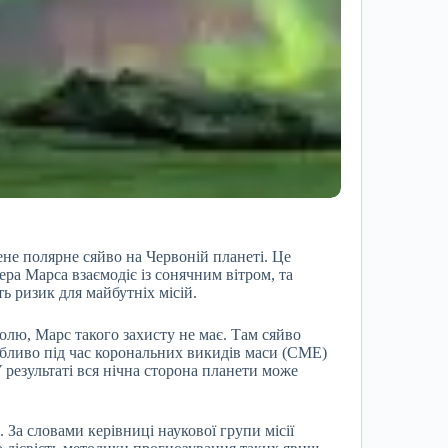
ене полярне сяйво на Червоній планеті. Це
ера Марса взаємодіє із сонячним вітром, та
ь ризик для майбутніх місій.
полю, Марс такого захисту не має. Там сяйво
обливо під час корональних викидів маси (CME)
результаті вся нічна сторона планети може
. За словами керівниці наукової групи місії