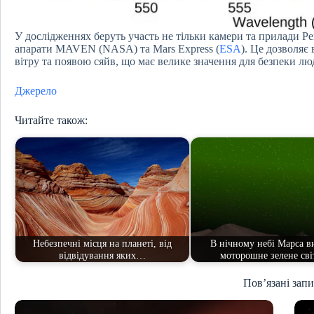
У дослідженнях беруть участь не тільки камери та прилади Per
апарати MAVEN (NASA) та Mars Express (
ESA
). Це дозволяє
вітру та появою сяйв, що має велике значення для безпеки люд
Джерело
Читайте також:
Небезпечні місця на планеті, від
В нічному небі Марса в
відвідування яких…
моторошне зелене сві
Пов’язані зап