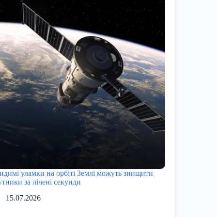
идимі уламки на орбіті Землі можуть знищити
утники за лічені секунди
15.07.2026