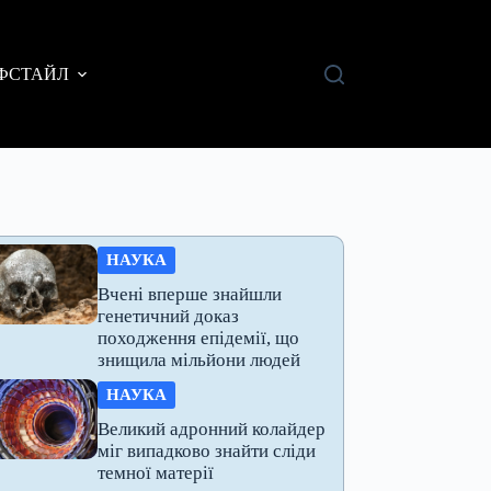
ФСТАЙЛ
НАУКА
Вчені вперше знайшли
генетичний доказ
походження епідемії, що
знищила мільйони людей
НАУКА
Великий адронний колайдер
міг випадково знайти сліди
темної матерії