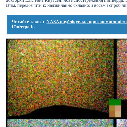
докторки Еліс Райт Кнутсен, нове спостереження підтвердило
Втім, передбачити їх надзвичайно складно: з восьми спроб ли
Читайте також:
NASA опублікувало приголомшливі зн
Юпітера Іо