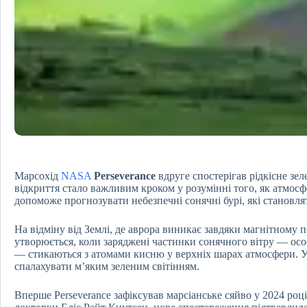
Марсохід
NASA
Perseverance
вдруге спостерігав рідкісне зел
відкриття стало важливим кроком у розумінні того, як атмосф
допоможе прогнозувати небезпечні сонячні бурі, які становлят
На відміну від Землі, де аврора виникає завдяки магнітному 
утворюється, коли заряджені частинки сонячного вітру — ос
— стикаються з атомами кисню у верхніх шарах атмосфери. У 
спалахувати м’яким зеленим світінням.
Вперше Perseverance зафіксував марсіанське сяйво у 2024 році