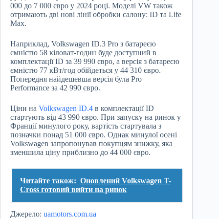
000 до 7 000 євро у 2024 році. Моделі VW також
отримають дві нові лінії обробки салону: ID та Life
Max.
Наприклад, Volkswagen ID.3 Pro з батареєю
ємністю 58 кіловат-годин буде доступний в
комплектації ID за 39 990 євро, а версія з батареєю
ємністю 77 кВт/год обійдеться у 44 310 євро.
Попередня найдешевша версія була Pro
Performance за 42 990 євро.
Ціни на
Volkswagen ID.4
в комплектації ID
стартують від 43 990 євро. При запуску на ринок у
Франції минулого року, вартість стартувала з
позначки понад 51 000 євро. Однак минулої осені
Volkswagen запропонував покупцям знижку, яка
зменшила ціну приблизно до 44 000 євро.
Читайте також:
Оновлений Volkswagen T-
Cross готовий вийти на ринок
Джерело:
uamotors.com.ua