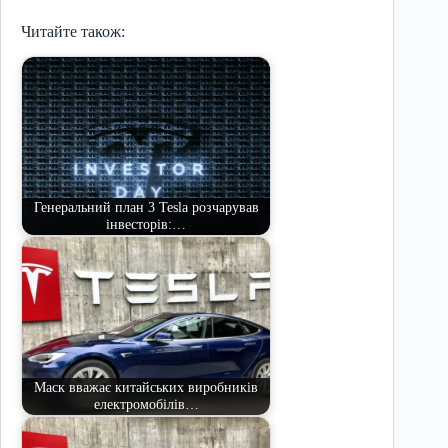
Читайте також:
Генеральний план 3 Tesla розчарував
інвесторів:…
Маск вважає китайських виробників
електромобілів…