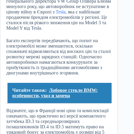
генерального директора VW Group Олівера Блюма
минулого року, що автовиробник не вступатиме в
цінову війну в Європі з
Tesla
, яка є найбільше
продаючим брендом електромобілів у регіоні. Це
сталося після різкого зниження цін на Model 3 та
Model Y від Tesla.
Багато експертів передбачають, що попит на
електромобілі може зменшитися, оскільки
споживачі відмовляються від високих цін та сталої
розвитку мережі зарядних станцій. Одночасно
автовиробники намагаються конкурувати за
прибутковість із традиційними автомобілями з
двигунами внутрішнього згоряння.
Читайте також:
Лобовое стекло BMW:
особенности, уход и замена
Відзначте, що в Франції нові ціни та комплектації
означають, що практично всі версії компактного
хетчбека ID.3 та середньорозмірних
позашляховиків ID.4 та ID.5 матимуть право на
урядовий бонус за електромобіль у розмірі від 5