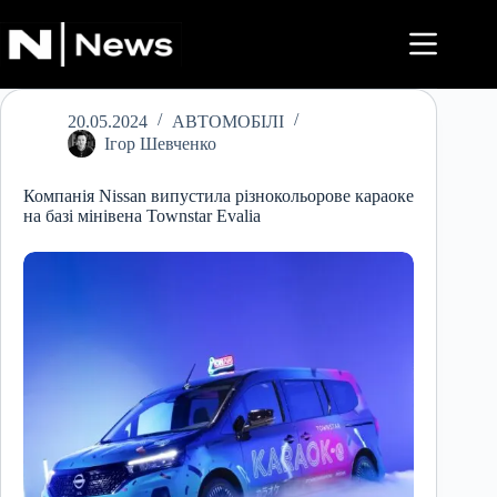
Перейти
до
вмісту
20.05.2024
АВТОМОБІЛІ
Ігор Шевченко
Компанія Nissan випустила різнокольорове караоке
на базі мінівена Townstar Evalia