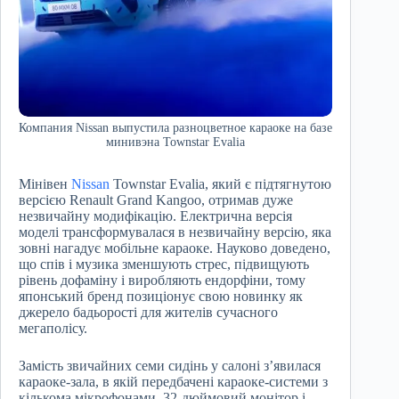
Компания Nissan выпустила разноцветное караоке на базе
минивэна Townstar Evalia
Мінівен
Nissan
Townstar Evalia, який є підтягнутою
версією Renault Grand Kangoo, отримав дуже
незвичайну модифікацію. Електрична версія
моделі трансформувалася в незвичайну версію, яка
зовні нагадує мобільне караоке. Науково доведено,
що спів і музика зменшують стрес, підвищують
рівень дофаміну і виробляють ендорфіни, тому
японський бренд позиціонує свою новинку як
джерело бадьорості для жителів сучасного
мегаполісу.
Замість звичайних семи сидінь у салоні з’явилася
караоке-зала, в якій передбачені караоке-системи з
кількома мікрофонами, 32-дюймовий монітор і