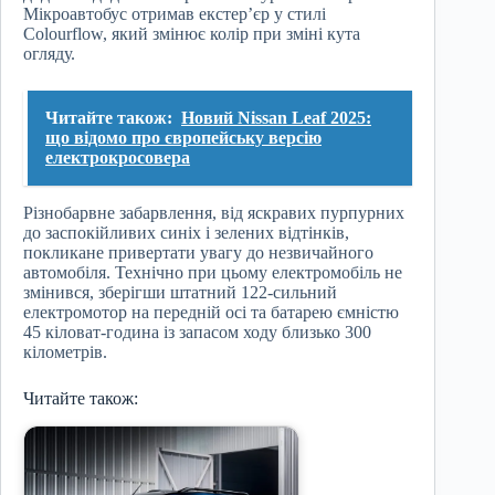
Мікроавтобус отримав екстер’єр у стилі
Colourflow, який змінює колір при зміні кута
огляду.
Читайте також:
Новий Nissan Leaf 2025:
що відомо про європейську версію
електрокросовера
Різнобарвне забарвлення, від яскравих пурпурних
до заспокійливих синіх і зелених відтінків,
покликане привертати увагу до незвичайного
автомобіля. Технічно при цьому електромобіль не
змінився, зберігши штатний 122-сильний
електромотор на передній осі та батарею ємністю
45 кіловат-година із запасом ходу близько 300
кілометрів.
Читайте також: