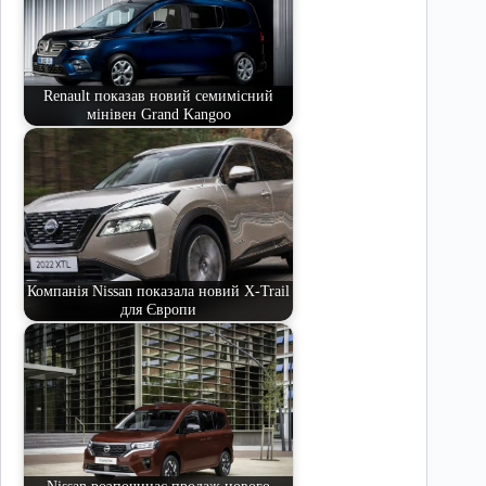
Renault показав новий семимісний
мінівен Grand Kangoo
Компанія Nissan показала новий X-Trail
для Європи