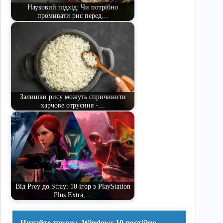
Науковий підхід: Чи потрібно
промивати рис перед…
Залишки рису можуть спричинити
харчове отруєння -…
Від Prey до Stray: 10 ігор з PlayStation
Plus Extra,…
Читайте також:
Windows 10 постійно