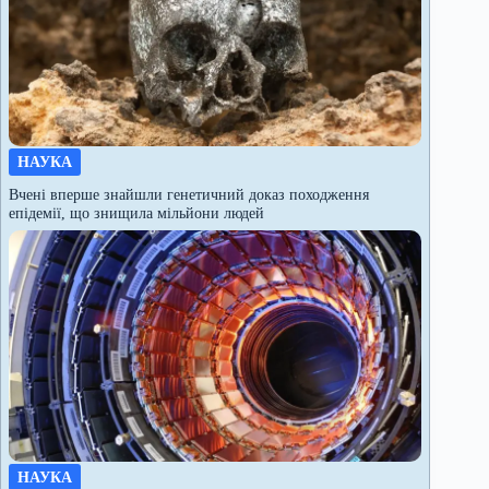
НАУКА
Вчені вперше знайшли генетичний доказ походження
епідемії, що знищила мільйони людей
НАУКА