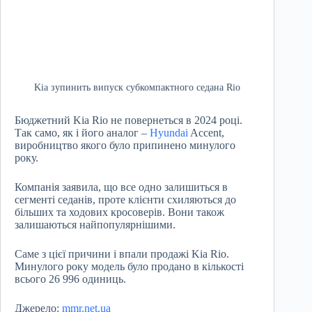
Kia зупинить випуск субкомпактного седана Rio
Бюджетний Kia Rio не повернеться в 2024 році.
Так само, як і його аналог –
Hyundai
Accent,
виробництво якого було припинено минулого
року.
Компанія заявила, що все одно залишиться в
сегменті седанів, проте клієнти схиляються до
більших та ходових кросоверів. Вони також
залишаються найпопулярнішими.
Саме з цієї причини і впали продажі Kia Rio.
Минулого року модель було продано в кількості
всього 26 996 одиниць.
Джерело:
mmr.net.ua