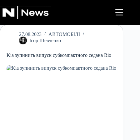
Перейти
до
вмісту
27.08.2023
АВТОМОБІЛІ
Ігор Шевченко
Kia зупинить випуск субкомпактного седана Rio