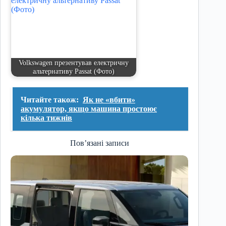
Volkswagen презентував електричну
альтернативу Passat (Фото)
Читайте також:
Як не «вбити»
акумулятор, якщо машина простоює
кілька тижнів
Пов’язані записи