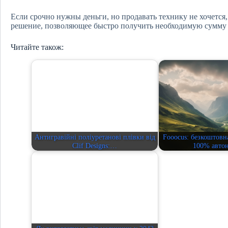
Если срочно нужны деньги, но продавать технику не хочется, 
решение, позволяющее быстро получить необходимую сумму 
Читайте також:
Антигравійні поліуретанові плівки від
Fooocus: безкоштовна
Clif Designs:…
100% авто