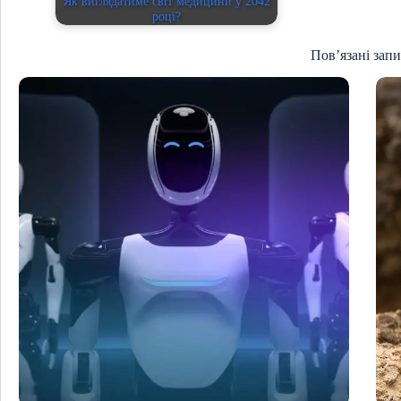
Як виглядатиме світ медицини у 2042
році?
Пов’язані зап