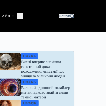
ТАЙЛ
Пошук
НАУКА
Вчені вперше знайшли
генетичний доказ
походження епідемії, що
знищила мільйони людей
НАУКА
Великий адронний колайдер
міг випадково знайти сліди
темної матерії
LifeStyle