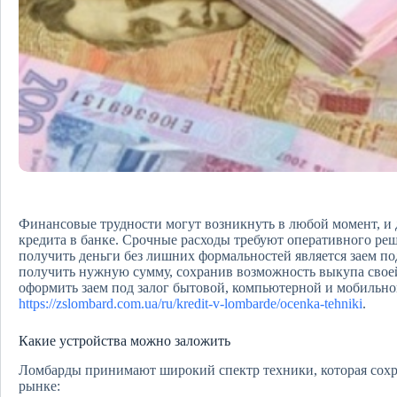
Финансовые трудности могут возникнуть в любой момент, и д
кредита в банке. Срочные расходы требуют оперативного ре
получить деньги без лишних формальностей является заем по
получить нужную сумму, сохранив возможность выкупа свое
оформить заем под залог бытовой, компьютерной и мобильн
https://zslombard.com.ua/ru/kredit-v-lombarde/ocenka-tehniki
.
Какие устройства можно заложить
Ломбарды принимают широкий спектр техники, которая сохр
рынке: