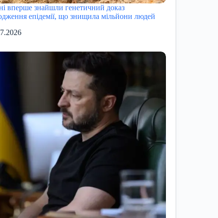
ні вперше знайшли генетичний доказ
одження епідемії, що знищила мільйони людей
07.2026