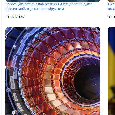
Робот Qualcomm впав обличчям у підлогу під час
Вче
презентації: відео стало вірусним
пох
31.07.2026
31.