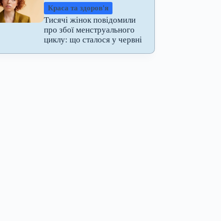
Краса та здоров'я
Тисячі жінок повідомили
про збої менструального
циклу: що сталося у червні