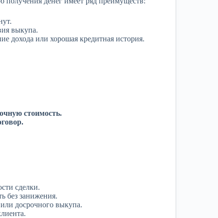
об получения денег имеет ряд преимуществ:
нут.
вия выкупа.
ние дохода или хорошая кредитная история.
очную стоимость.
говор.
ости сделки.
ь без занижения.
 или досрочного выкупа.
лиента.