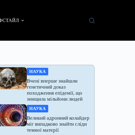
ФСТАЙЛ
НАУКА
Вчені вперше знайшли
генетичний доказ
походження епідемії, що
знищила мільйони людей
НАУКА
Великий адронний колайдер
міг випадково знайти сліди
темної матерії