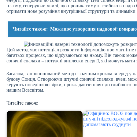
енергії, подібний до сонячного спалаху. Цей сплеск енергії с
плазму, генеруючи хвилі, що проникатимуть глибоко в надра 
отримати нове розуміння внутрішньої структури та динаміки
Читайте також:
Можливе утворення наднової: вмираюч
Цей метод має потенціал розкрити інформацію про магнітне п
багатьох процесах, що відбуваються на ньому. Він також мож
сонячні спалахи – потужні виплески енергії, які можуть мати 
Загалом, запропонований метод є значним кроком вперед у 
будову Сонця. Створюючи штучні сонячні спалахи, вчені можу
керують поведінкою зірки, прокладаючи шлях до глибшого ро
нашим Всесвітом.
Читайте також: