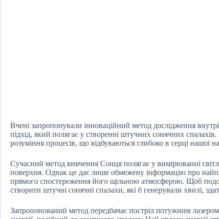
Вчені запропонували інноваційний метод дослідження внутр
підхід, який полягає у створенні штучних сонячних спалахів
розуміння процесів, що відбуваються глибоко в серці нашої н
Сучасний метод вивчення Сонця полягає у вимірюванні світл
поверхня. Однак це дає лише обмежену інформацію про найпот
прямого спостереження його щільною атмосферою. Щоб подо
створити штучні сонячні спалахи, які б генерували хвилі, зд
Запропонований метод передбачає постріл потужним лазером у