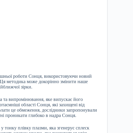
ішньої роботи Сонця, використовуючи новий
. Ця методика може докорінно змінити наше
айближчої зірки.
а та випромінювання, яке випускає його
аємніші області Сонця, які захищені від
лати це обмеження, дослідники запропонували
атні проникати глибоко в надра Сонця.
 тонку плівку плазми, яка згенерує сплеск