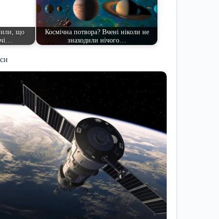
мили, що
Космічна потвора? Вчені ніколи не
ачі…
знаходили нічого…
иси