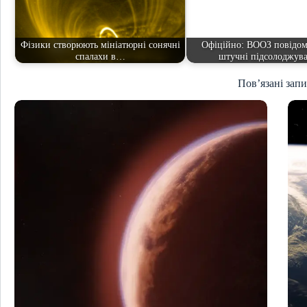
Фізики створюють мініатюрні сонячні
Офіційно: ВООЗ повідо
спалахи в…
штучні підсолоджув
Пов’язані зап