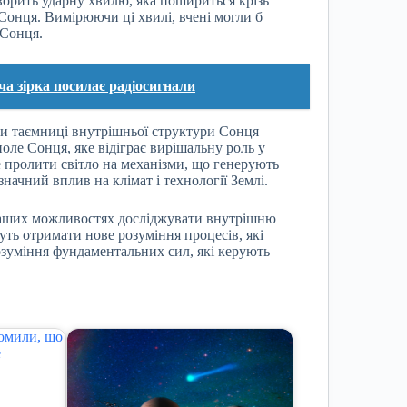
творить ударну хвилю, яка пошириться крізь
Сонця. Вимірюючи ці хвилі, вчені могли б
 Сонця.
а зірка посилає радіосигнали
оле Сонця, яке відіграє вирішальну роль у
е пролити світло на механізми, що генерують
значний вплив на клімат і технології Землі.
наших можливостях досліджувати внутрішню
ть отримати нове розуміння процесів, які
зуміння фундаментальних сил, які керують