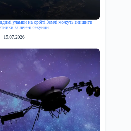
идимі уламки на орбіті Землі можуть знищити
утники за лічені секунди
15.07.2026