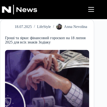
Перейти
до
вмісту
18.07.2025
LifeStyle
Anna Nevolina
Гроші та зірки: фінансовий гороскоп на 18 липня
2025 для всіх знаків Зодіаку