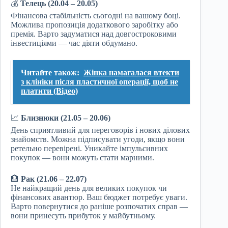
💰
Телець (20.04 – 20.05)
Фінансова стабільність сьогодні на вашому боці.
Можлива пропозиція додаткового заробітку або
премія. Варто задуматися над довгостроковими
інвестиціями — час діяти обдумано.
Читайте також:
Жінка намагалася втекти
з клініки після пластичної операції, щоб не
платити (Відео)
📈
Близнюки (21.05 – 20.06)
День сприятливий для переговорів і нових ділових
знайомств. Можна підписувати угоди, якщо вони
ретельно перевірені. Уникайте імпульсивних
покупок — вони можуть стати марними.
🏦
Рак (21.06 – 22.07)
Не найкращий день для великих покупок чи
фінансових авантюр. Ваш бюджет потребує уваги.
Варто повернутися до раніше розпочатих справ —
вони принесуть прибуток у майбутньому.