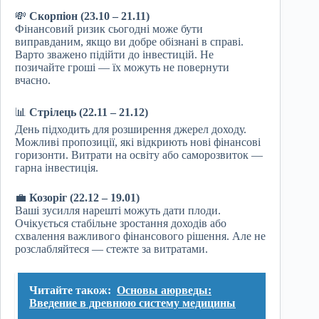
💸
Скорпіон (23.10 – 21.11)
Фінансовий ризик сьогодні може бути
виправданим, якщо ви добре обізнані в справі.
Варто зважено підійти до інвестицій. Не
позичайте гроші — їх можуть не повернути
вчасно.
📊
Стрілець (22.11 – 21.12)
День підходить для розширення джерел доходу.
Можливі пропозиції, які відкриють нові фінансові
горизонти. Витрати на освіту або саморозвиток —
гарна інвестиція.
💼
Козоріг (22.12 – 19.01)
Ваші зусилля нарешті можуть дати плоди.
Очікується стабільне зростання доходів або
схвалення важливого фінансового рішення. Але не
розслабляйтеся — стежте за витратами.
Читайте також:
Основы аюрведы:
Введение в древнюю систему медицины