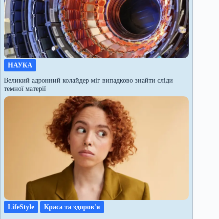
НАУКА
Великий адронний колайдер міг випадково знайти сліди
темної матерії
LifeStyle
Краса та здоров'я