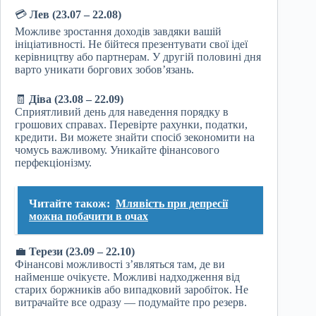
💳
Лев (23.07 – 22.08)
Можливе зростання доходів завдяки вашій
ініціативності. Не бійтеся презентувати свої ідеї
керівництву або партнерам. У другій половині дня
варто уникати боргових зобов’язань.
🧾
Діва (23.08 – 22.09)
Сприятливий день для наведення порядку в
грошових справах. Перевірте рахунки, податки,
кредити. Ви можете знайти спосіб зекономити на
чомусь важливому. Уникайте фінансового
перфекціонізму.
Читайте також:
Млявість при депресії
можна побачити в очах
💼
Терези (23.09 – 22.10)
Фінансові можливості з’являться там, де ви
найменше очікуєте. Можливі надходження від
старих боржників або випадковий заробіток. Не
витрачайте все одразу — подумайте про резерв.