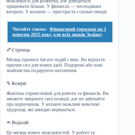
можливості для розвитку, але доведеться
працювати більше. У фінансах — несподівані
витрати. У коханні — пристрасть і сильні емоції.
Читайте також:
Фінансовий гороскоп на 3
вересня 2025 року для всіх знаків Зодіаку
♐ Стрілець
Місяць принесе багато подій і змін. Ви відчуєте
прилив сил для нових ідей. Подорожі або нові
знайомства подарують натхнення.
♑ Козеріг
Жовтень сприятливий для роботи та фінансів. Ви
зможете зміцнити свої позиції, але не забувайте
про відпочинок. У коханні можливі невеликі
труднощі, які швидко вирішаться.
♒ Водолій
Це місяць нових можливостей. У роботі та