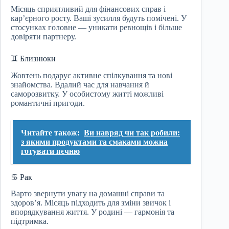
Місяць сприятливий для фінансових справ і
кар’єрного росту. Ваші зусилля будуть помічені. У
стосунках головне — уникати ревнощів і більше
довіряти партнеру.
♊ Близнюки
Жовтень подарує активне спілкування та нові
знайомства. Вдалий час для навчання й
саморозвитку. У особистому житті можливі
романтичні пригоди.
Читайте також:
Ви навряд чи так робили:
з якими продуктами та смаками можна
готувати яєчню
♋ Рак
Варто звернути увагу на домашні справи та
здоров’я. Місяць підходить для зміни звичок і
впорядкування життя. У родині — гармонія та
підтримка.