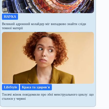
НАУКА
Великий адронний колайдер міг випадково знайти сліди
темної матерії
LifeStyle
Краса та здоров'я
Тисячі жінок повідомили про збої менструального циклу: що
сталося у червні