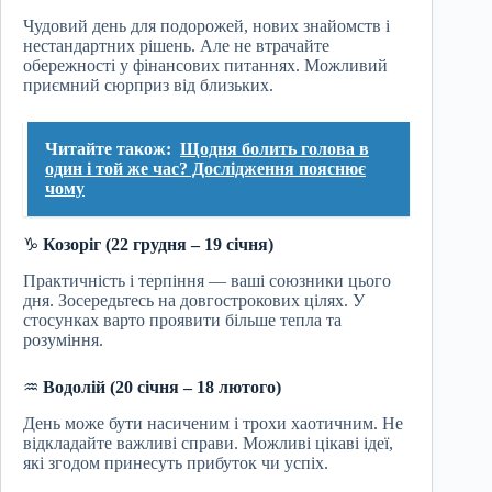
Чудовий день для подорожей, нових знайомств і
нестандартних рішень. Але не втрачайте
обережності у фінансових питаннях. Можливий
приємний сюрприз від близьких.
Читайте також:
Щодня болить голова в
один і той же час? Дослідження пояснює
чому
♑
Козоріг (22 грудня – 19 січня)
Практичність і терпіння — ваші союзники цього
дня. Зосередьтесь на довгострокових цілях. У
стосунках варто проявити більше тепла та
розуміння.
♒
Водолій (20 січня – 18 лютого)
День може бути насиченим і трохи хаотичним. Не
відкладайте важливі справи. Можливі цікаві ідеї,
які згодом принесуть прибуток чи успіх.