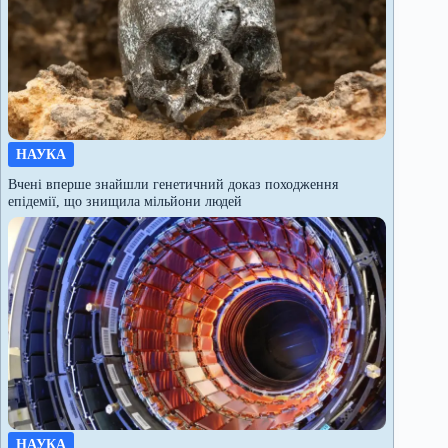
НАУКА
Вчені вперше знайшли генетичний доказ походження
епідемії, що знищила мільйони людей
НАУКА