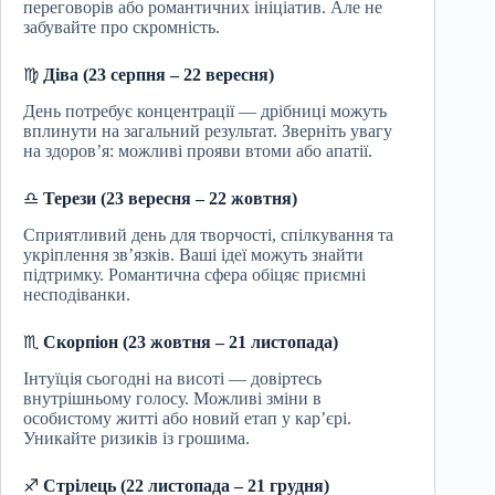
переговорів або романтичних ініціатив. Але не
забувайте про скромність.
♍
Діва (23 серпня – 22 вересня)
День потребує концентрації — дрібниці можуть
вплинути на загальний результат. Зверніть увагу
на здоров’я: можливі прояви втоми або апатії.
♎
Терези (23 вересня – 22 жовтня)
Сприятливий день для творчості, спілкування та
укріплення зв’язків. Ваші ідеї можуть знайти
підтримку. Романтична сфера обіцяє приємні
несподіванки.
♏
Скорпіон (23 жовтня – 21 листопада)
Інтуїція сьогодні на висоті — довіртесь
внутрішньому голосу. Можливі зміни в
особистому житті або новий етап у кар’єрі.
Уникайте ризиків із грошима.
♐
Стрілець (22 листопада – 21 грудня)