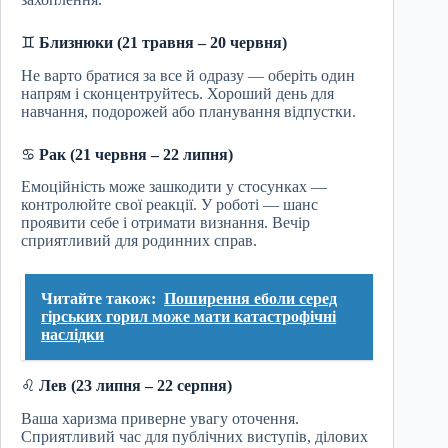
♊
Близнюки (21 травня – 20 червня)
Не варто братися за все й одразу — оберіть один
напрям і сконцентруйтесь. Хороший день для
навчання, подорожей або планування відпустки.
♋
Рак (21 червня – 22 липня)
Емоційність може зашкодити у стосунках —
контролюйте свої реакції. У роботі — шанс
проявити себе і отримати визнання. Вечір
сприятливий для родинних справ.
Читайте також:
Поширення еболи серед
гірських горил може мати катастрофічні
наслідки
♌
Лев (23 липня – 22 серпня)
Ваша харизма приверне увагу оточення.
Сприятливий час для публічних виступів, ділових