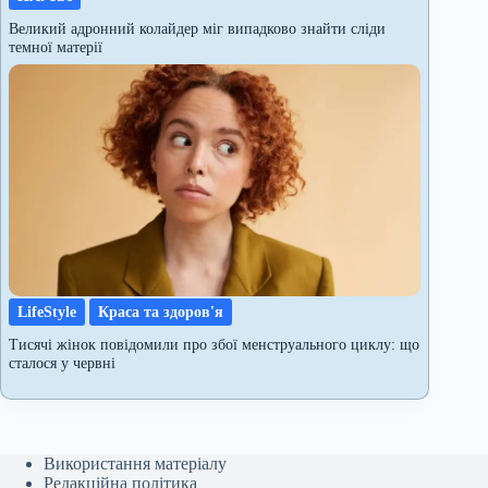
Великий адронний колайдер міг випадково знайти сліди
темної матерії
LifeStyle
Краса та здоров'я
Тисячі жінок повідомили про збої менструального циклу: що
сталося у червні
Використання матеріалу
Редакційна політика