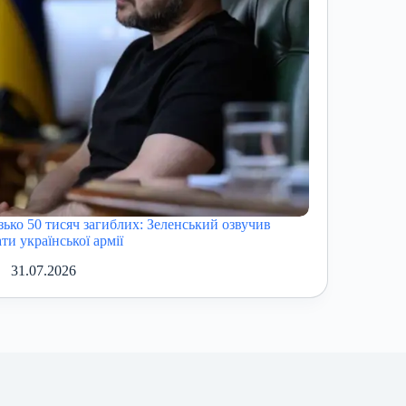
зько 50 тисяч загиблих: Зеленський озвучив
ти української армії
31.07.2026