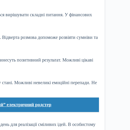
ься вирішувати складні питання. У фінансових
. Відверта розмова допоможе розвіяти сумніви та
инесуть позитивний результат. Можливі цікаві
у стані. Можливі невеликі емоційні перепади. Не
ий” електричний родстер
ень для реалізації сміливих ідей. В особистому