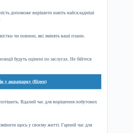
вність допоможе вирішити навіть найскладніші
.
істки чи новини, які змінять ваші плани.
озиції будуть оцінені по заслугах. Не бійтеся
в у аквапарку (Відео)
с потішить. Вдалий час для вирішення побутових
змінити щось у своєму житті. Гарний час для