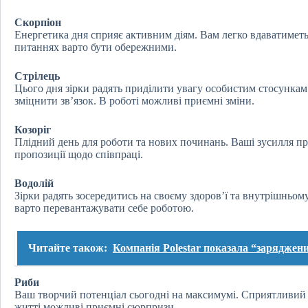
Скорпіон
Енергетика дня сприяє активним діям. Вам легко вдаватимет
питаннях варто бути обережними.
Стрілець
Цього дня зірки радять приділити увагу особистим стосункам
зміцнити зв’язок. В роботі можливі приємні зміни.
Козоріг
Плідний день для роботи та нових починань. Ваші зусилля пр
пропозиції щодо співпраці.
Водолій
Зірки радять зосередитись на своєму здоров’ї та внутрішньом
варто перевантажувати себе роботою.
Читайте також:
Компанія Polestar показала “заряджен
Риби
Ваш творчий потенціал сьогодні на максимумі. Сприятливий д
житті можливі приємні сюрпризи.