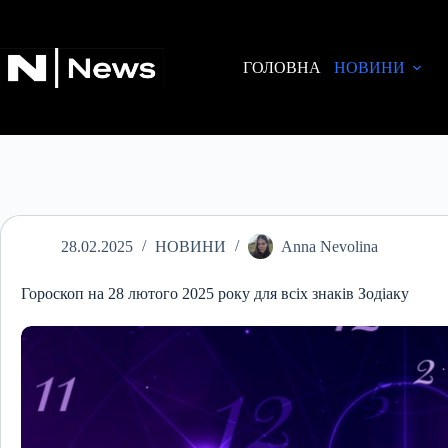
Перейти
до
вмісту
ГОЛОВНА
НОВИНИ
28.02.2025
НОВИНИ
Anna Nevolina
Гороскоп на 28 лютого 2025 року для всіх знаків Зодіаку