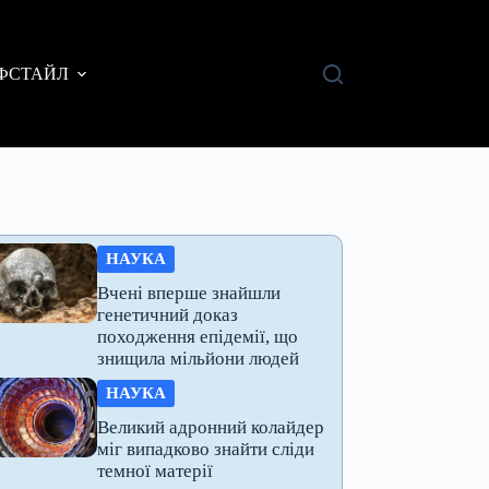
ФСТАЙЛ
НАУКА
Вчені вперше знайшли
генетичний доказ
походження епідемії, що
знищила мільйони людей
НАУКА
Великий адронний колайдер
міг випадково знайти сліди
темної матерії