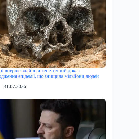
ні вперше знайшли генетичний доказ
одження епідемії, що знищила мільйони людей
31.07.2026