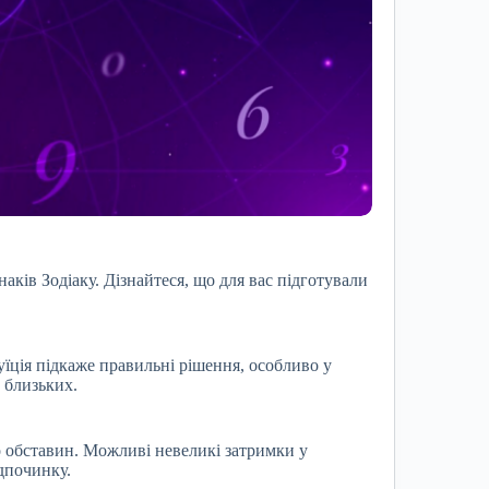
аків Зодіаку. Дізнайтеся, що для вас підготували
уїція підкаже правильні рішення, особливо у
 близьких.
о обставин. Можливі невеликі затримки у
ідпочинку.