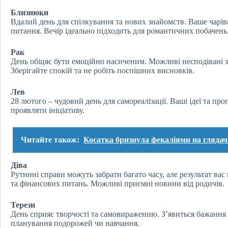
Близнюки
Вдалий день для спілкування та нових знайомств. Ваше чарі
питання. Вечір ідеально підходить для романтичних побачень
Рак
День обіцяє бути емоційно насиченим. Можливі несподівані зв
Зберігайте спокій та не робіть поспішних висновків.
Лев
28 лютого – чудовий день для самореалізації. Ваші ідеї та проп
проявляти ініціативу.
Читайте також:
Косатка бризнула фекаліями на глядачі
Діва
Рутинні справи можуть забрати багато часу, але результат ва
та фінансових питань. Можливі приємні новини від родичів.
Терези
День сприяє творчості та самовираженню. З’явиться бажання 
планування подорожей чи навчання.