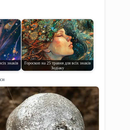
всіх знаків
Гороскоп на 25 травня для всіх знаків
Зодіаку
иси