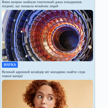
Вчені вперше знайшли генетичний доказ походження
епідемії, що знищила мільйони людей
НАУКА
Великий адронний колайдер міг випадково знайти сліди
темної матерії