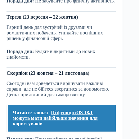
Порада дня:
Не забувайте про фізичну активність.
Терези (23 вересня – 22 жовтня)
Гарний день для зустрічей із друзями чи
романтичних побачень. Уникайте поспішних
рішень у фінансовій сфері.
Порада дня:
Будьте відкритими до нових
знайомств.
Скорпіон (23 жовтня – 21 листопада)
Сьогодні вам доведеться вирішувати важливі
справи, але не бійтеся звертатися за допомогою.
День сприятливий для саморозвитку.
Читайте також:
Ці функції iOS 18.1
можуть мати найбільше значення для
користувачів