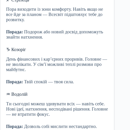
Пора виходити із зони комфорту. Навіть якщо не
все йде за планом — Всесвіт підштовхує тебе до
розвитку.
Порада:
Подорож або новий досвід допоможуть
знайти натхнення.
♑ Козоріг
День фінансових і кар’єрних проривів. Головне —
не зволікати. У сім’ї можливі теплі розмови про
майбутнє.
Порада:
Твій спокій — твоя сила.
♒ Водолій
Ти сьогодні можеш здивувати всіх — навіть себе.
Нові ідеї, натхнення, несподівані рішення. Головне
— не втратити фокус.
Порада:
Дозволь собі мислити нестандартно.