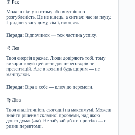
♋ Рак
Можеш відчути втому або внутрішню
розгубленість. Це не кінець, а сигнал: час на паузу.
Приділи увагу дому, сім’ї, емоціям.
Порада:
Відпочинок — теж частина успіху.
♌ Лев
Твоя енергія вражає. Люди довіряють тобі, тому
використовуй цей день для переговорів чи
презентацій. Але в коханні будь щирим — не
маніпулюй.
Порада:
Віра в себе — ключ до перемоги.
♍ Діва
Твоя аналітичність сьогодні на максимумі. Можеш
знайти рішення складної проблеми, над якою
довго думав(-ла). Не забувай дбати про тіло — є
ризик перевтоми.