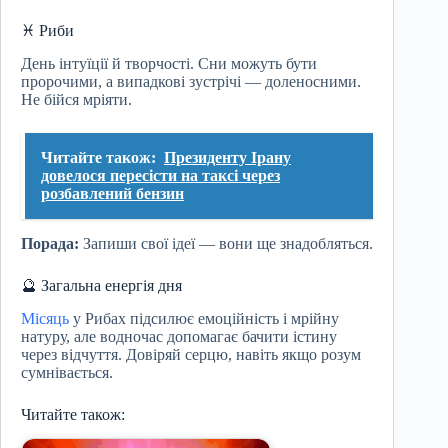
♓ Риби
День інтуїції й творчості. Сни можуть бути
пророчими, а випадкові зустрічі — доленосними.
Не бійся мріяти.
Читайте також:
Президенту Ірану
довелося пересісти на таксі через
розбавлений бензин
Порада:
Запиши свої ідеї — вони ще знадобляться.
🔮 Загальна енергія дня
Місяць
у Рибах підсилює емоційність і мрійну
натуру, але водночас допомагає бачити істину
через відчуття. Довіряй серцю, навіть якщо розум
сумнівається.
Читайте також: