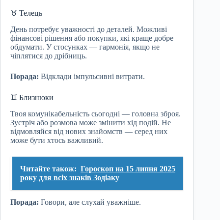
♉ Телець
День потребує уважності до деталей. Можливі
фінансові рішення або покупки, які краще добре
обдумати. У стосунках — гармонія, якщо не
чіплятися до дрібниць.
Порада:
Відклади імпульсивні витрати.
♊ Близнюки
Твоя комунікабельність сьогодні — головна зброя.
Зустріч або розмова може змінити хід подій. Не
відмовляйся від нових знайомств — серед них
може бути хтось важливий.
Читайте також:
Гороскоп на 15 липня 2025
року для всіх знаків Зодіаку
Порада:
Говори, але слухай уважніше.