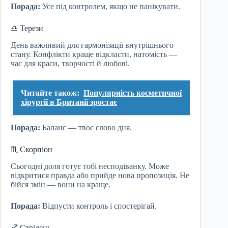
Порада:
Усе під контролем, якщо не панікувати.
♎ Терези
День важливий для гармонізації внутрішнього
стану. Конфлікти краще відкласти, натомість —
час для краси, творчості й любові.
Читайте також:
Популярність косметичної
хірургії в Британії зростає
Порада:
Баланс — твоє слово дня.
♏ Скорпіон
Сьогодні доля готує тобі несподіванку. Може
відкритися правда або прийде нова пропозиція. Не
бійся змін — вони на краще.
Порада:
Відпусти контроль і спостерігай.
♐ Стрілець