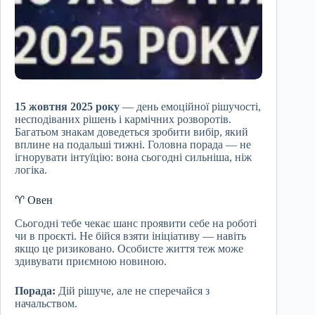
15 жовтня 2025 року
— день емоційної рішучості,
несподіваних рішень і кармічних розворотів.
Багатьом знакам доведеться зробити вибір, який
вплине на подальші тижні. Головна порада — не
ігнорувати інтуїцію: вона сьогодні сильніша, ніж
логіка.
♈ Овен
Сьогодні тебе чекає шанс проявити себе на роботі
чи в проєкті. Не бійся взяти ініціативу — навіть
якщо це ризиковано. Особисте життя теж може
здивувати приємною новиною.
Порада:
Дій рішуче, але не сперечайся з
начальством.