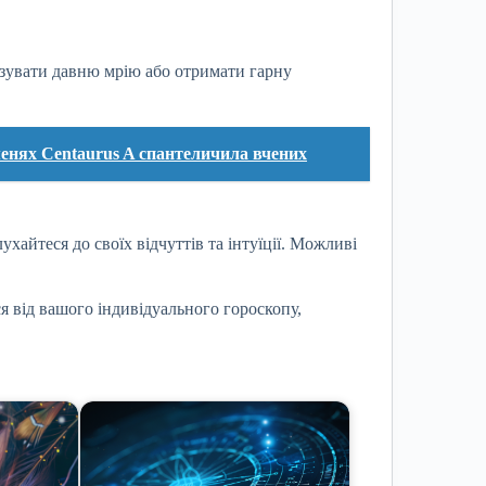
ізувати давню мрію або отримати гарну
менях Centaurus A спантеличила вчених
хайтеся до своїх відчуттів та інтуїції. Можливі
ся від вашого індивідуального гороскопу,