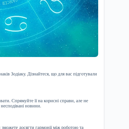
аків Зодіаку. Дізнайтеся, що для вас підготували
вати. Спрямуйте її на корисні справи, але не
о несподівані новини.
и зможете досягти гармонії між роботою та