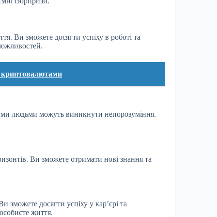
иємні сюрпризи.
тя. Ви зможете досягти успіху в роботі та
 можливостей.
х криптовалютами
кими людьми можуть виникнути непорозуміння.
изонтів. Ви зможете отримати нові знання та
и зможете досягти успіху у кар’єрі та
 особисте життя.