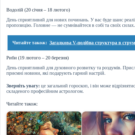
Водолій (20 січня – 18 лютого)
День сприятливий для нових починань. У вас буде шанс реал
пропозицію. Головне — не сумнівайтеся в собі та своїх силах.
Читайте також:
Загадкова V-подібна структура в стру
Риби (19 лютого – 20 березня)
День сприятливий для духовного розвитку та роздумів. Прислу
приємні новини, які подарують гарний настрій.
Зверніть увагу:
це загальний гороскоп, і він може відрізняти
складеного професійним астрологом.
Читайте також: