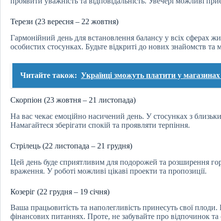
проявити уважність та відповідальність. Увечері можливі пр
Терези (23 вересня – 22 жовтня)
Гармонійний день для встановлення балансу у всіх сферах жит
особистих стосунках. Будьте відкриті до нових знайомств та
Читайте також:
Українці зможуть платити у магазина
Скорпіон (23 жовтня – 21 листопада)
На вас чекає емоційно насичений день. У стосунках з близь
Намагайтеся зберігати спокій та проявляти терпіння.
Стрілець (22 листопада – 21 грудня)
Цей день буде сприятливим для подорожей та розширення гор
враження. У роботі можливі цікаві проекти та пропозиції.
Козеріг (22 грудня – 19 січня)
Ваша працьовитість та наполегливість принесуть свої плоди. В
фінансових питаннях. Проте, не забувайте про відпочинок та