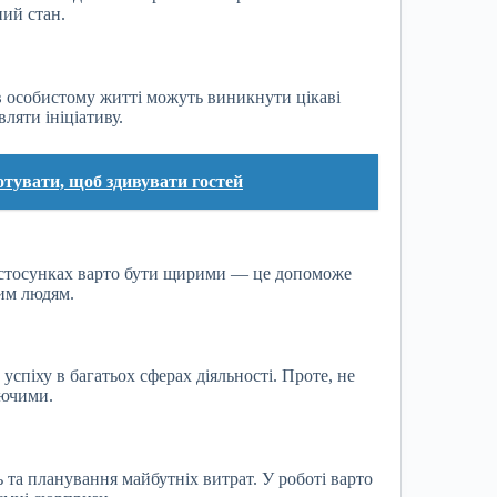
ний стан.
 в особистому житті можуть виникнути цікаві
вляти ініціативу.
отувати, щоб здивувати гостей
У стосунках варто бути щирими — це допоможе
ким людям.
успіху в багатьох сферах діяльності. Проте, не
уючими.
та планування майбутніх витрат. У роботі варто