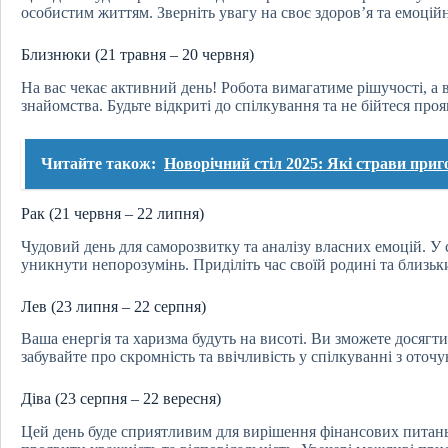
особистим життям. Зверніть увагу на своє здоров’я та емоцій
Близнюки (21 травня – 20 червня)
На вас чекає активний день! Робота вимагатиме рішучості, а
знайомства. Будьте відкриті до спілкування та не бійтеся проя
Читайте також:
Новорічний стіл 2025: Які страви приг
Рак (21 червня – 22 липня)
Чудовий день для саморозвитку та аналізу власних емоцій. 
уникнути непорозумінь. Приділіть час своїй родині та близь
Лев (23 липня – 22 серпня)
Ваша енергія та харизма будуть на висоті. Ви зможете досягти 
забувайте про скромність та ввічливість у спілкуванні з оточ
Діва (23 серпня – 22 вересня)
Цей день буде сприятливим для вирішення фінансових питань 