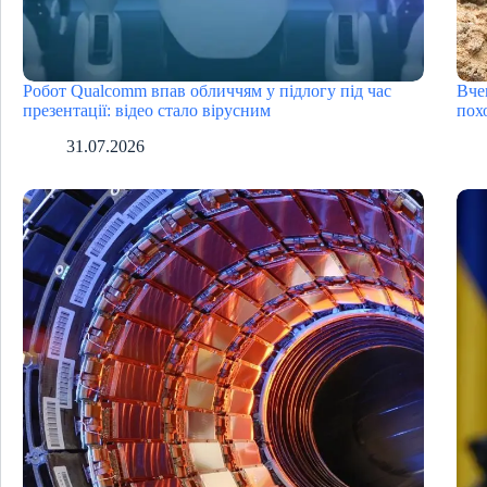
Робот Qualcomm впав обличчям у підлогу під час
Вче
презентації: відео стало вірусним
пох
31.07.2026