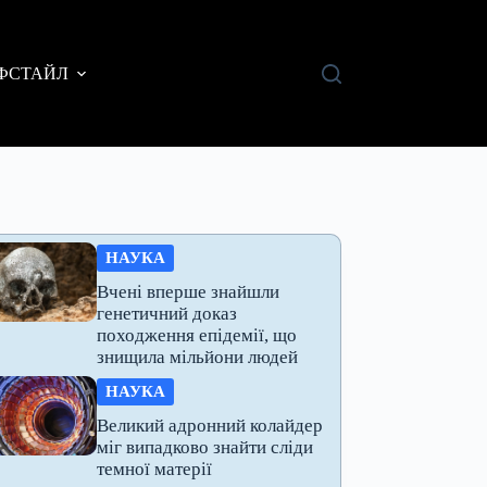
ФСТАЙЛ
НАУКА
Вчені вперше знайшли
генетичний доказ
походження епідемії, що
знищила мільйони людей
НАУКА
Великий адронний колайдер
міг випадково знайти сліди
темної матерії