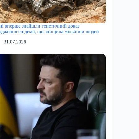
ні вперше знайшли генетичний доказ
одження епідемії, що знищила мільйони людей
31.07.2026