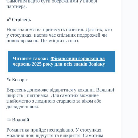
Самотнім варто бути обережними у виборі
партнера.
♐ Стрілець
Нові знайомства принесуть позитив. Для тих, хто
у стосунках, настав час спільних подорожей чи
нових вражень. Це зміцнить союз.
Читайте також:
Фінансовий гороскоп на
червень 2025 року для всіх знаків Зодіаку
♑ Козоріг
Вересень допоможе відкритися у коханні. Важливі
щирість і підтримка. Для самотніх можливе
знайомство з людиною старшою за віком або
досвідченішою.
♒ Водолій
Романтика прийде несподівано. У стосунках
можливі нові відчуття та відкриття. Самотнім