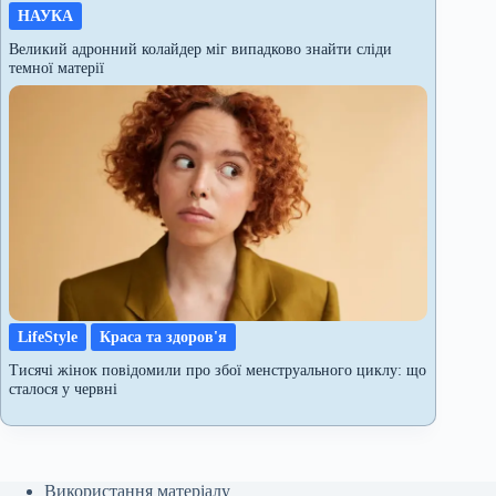
НАУКА
Великий адронний колайдер міг випадково знайти сліди
темної матерії
LifeStyle
Краса та здоров'я
Тисячі жінок повідомили про збої менструального циклу: що
сталося у червні
Використання матеріалу