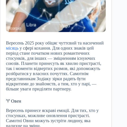
Вересень 2025 року обіцяє чуттєвий та насичений
місяць
у сфері кохання. Для одних знаків цей
період стане початком нових романтичних
стосунків, для інших — зміцненням існуючих
союзів. Планети принесуть як хвилю пристрасті,
так і моменти відвертих розмов, які допоможуть
розібратися у власних почуттях. Самотнім
представникам Зодіаку зірки радять бути
відкритими до знайомств, а тим, хто у парі, —
більше уваги приділяти партнеру.
♈ Овен
Вересень принесе яскраві емоції. Для тих, хто у
стосунках, можливе оновлення пристрасті.
Самотні Овни можуть зустріти людину, яка
надихне на зміни.