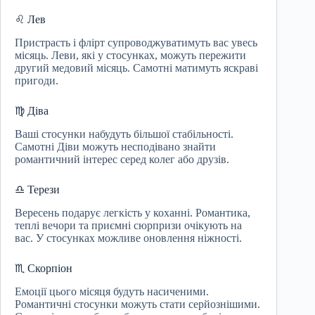
♌ Лев
Пристрасть і флірт супроводжуватимуть вас увесь
місяць. Леви, які у стосунках, можуть пережити
другий медовий місяць. Самотні матимуть яскраві
пригоди.
♍ Діва
Ваші стосунки набудуть більшої стабільності.
Самотні Діви можуть несподівано знайти
романтичний інтерес серед колег або друзів.
♎ Терези
Вересень подарує легкість у коханні. Романтика,
теплі вечори та приємні сюрпризи очікують на
вас. У стосунках можливе оновлення ніжності.
♏ Скорпіон
Емоції цього місяця будуть насиченими.
Романтичні стосунки можуть стати серйознішими.