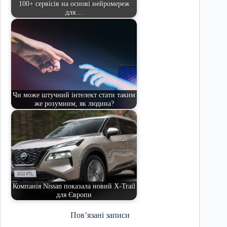
100+ сервісів на основі нейромереж
для…
Чи може штучний інтелект стати таким
же розумним, як людина?
Компанія Nissan показала новий X-Trail
для Європи
Пов’язані записи