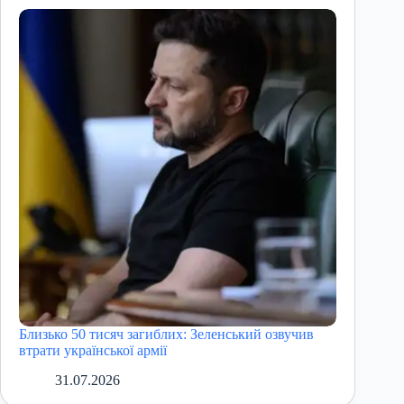
Близько 50 тисяч загиблих: Зеленський озвучив
втрати української армії
31.07.2026