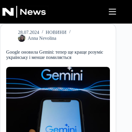
Перейти
до
вмісту
28.07.2024
НОВИНИ
Anna Nevolina
Google оновила Gemini: тепер ще краще розуміє
українську і менше помиляється