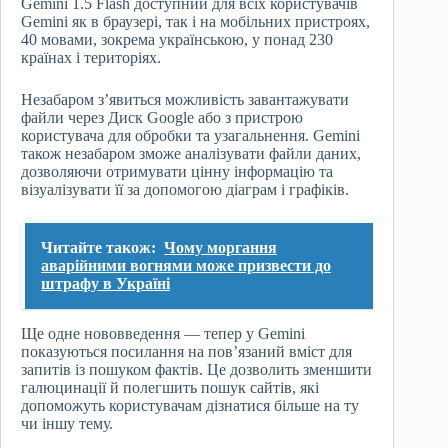
Gemini 1.5 Flash доступний для всіх користувачів
Gemini як в браузері, так і на мобільних пристроях,
40 мовами, зокрема українською, у понад 230
країнах і територіях.
Незабаром з’явиться можливість завантажувати
файли через Диск Google або з пристрою
користувача для обробки та узагальнення. Gemini
також незабаром зможе аналізувати файли даних,
дозволяючи отримувати цінну інформацію та
візуалізувати її за допомогою діаграм і графіків.
Читайте також:
Чому моргання
аварійними вогнями може призвести до
штрафу в Україні
Ще одне нововведення — тепер у Gemini
показуються посилання на пов’язаний вміст для
запитів із пошуком фактів. Це дозволить зменшити
галюцинації й полегшить пошук сайтів, які
допоможуть користувачам дізнатися більше на ту
чи іншу тему.