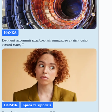
НАУКА
Великий адронний колайдер міг випадково знайти сліди
темної матерії
LifeStyle
Краса та здоров'я