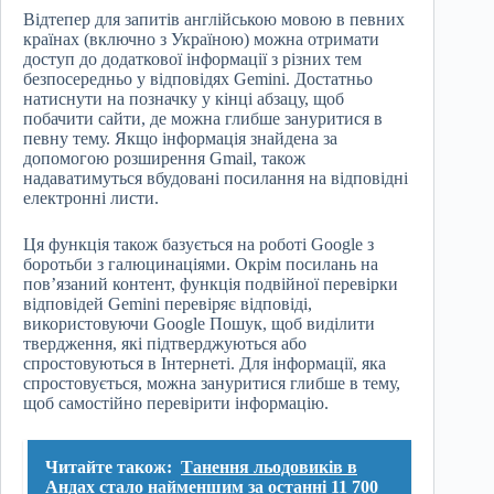
Відтепер для запитів англійською мовою в певних
країнах (включно з Україною) можна отримати
доступ до додаткової інформації з різних тем
безпосередньо у відповідях Gemini. Достатньо
натиснути на позначку у кінці абзацу, щоб
побачити сайти, де можна глибше зануритися в
певну тему. Якщо інформація знайдена за
допомогою розширення Gmail, також
надаватимуться вбудовані посилання на відповідні
електронні листи.
Ця функція також базується на роботі Google з
боротьби з галюцинаціями. Окрім посилань на
пов’язаний контент, функція подвійної перевірки
відповідей Gemini перевіряє відповіді,
використовуючи Google Пошук, щоб виділити
твердження, які підтверджуються або
спростовуються в Інтернеті. Для інформації, яка
спростовується, можна зануритися глибше в тему,
щоб самостійно перевірити інформацію.
Читайте також:
Танення льодовиків в
Андах стало найменшим за останні 11 700