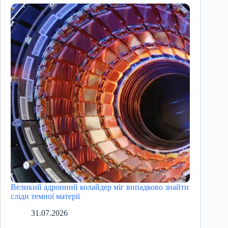
Великий адронний колайдер міг випадково знайти
сліди темної матерії
31.07.2026