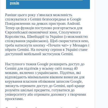
років
Раніше цього року з’явилася можливість
спілкуватися з Gemini безпосередньо в Google
Повідомленнях на деяких пристроях Android.
Тепер ця функція поступово розгортається для
Європейської економічної зони, Сполученого
Королівства, Швейцарії та України (з можливістю
спілкування українською). Щоб скористатися нею,
треба натиснути кнопку «Почати чат» у Messages і
обрати Gemini. На початку серпня в Україні стане
доступний мобільний застосунок Gemini.
Наступного тижня Google розширить доступ до
Gemini для підлітків у всьому світі понад 40
мовами, включно з українською. Підлітки, які
відповідають мінімальним віковим вимогам для
керування власним обліковим записом Google,
зможуть отримати доступ до Gemini, щоб краще
розуміти шкільні предмети, готуватися до
університету або отримати допомогу з творчими
проєктами.