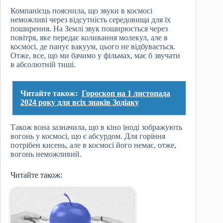
Компанієць пояснила, що звуки в космосі
неможливі через відсутність середовища для їх
поширення. На Землі звук поширюється через
повітря, яке передає коливання молекул, але в
космосі, де панує вакуум, цього не відбувається.
Отже, все, що ми бачимо у фільмах, має б звучати
в абсолютній тиші.
Читайте також:
Гороскоп на 1 листопада
2024 року для всіх знаків Зодіаку
Також вона зазначила, що в кіно іноді зображують
вогонь у космосі, що є абсурдом. Для горіння
потрібен кисень, але в космосі його немає, отже,
вогонь неможливий.
Читайте також: