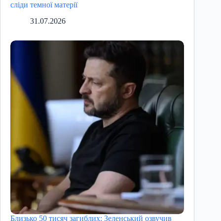
сліди темної матерії
31.07.2026
Близько 50 тисяч загиблих: Зеленський озвучив