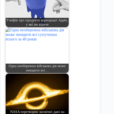
9 міфів про продукти корпорації Apple,
у які ви вірите
Одна необережна військова дія може
знищити всі…
NASA перетворює космічні дані на