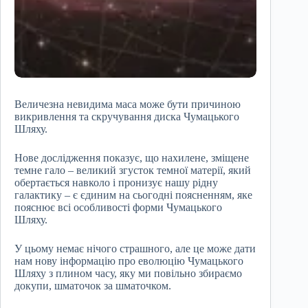
Величезна невидима маса може бути причиною
викривлення та скручування диска Чумацького
Шляху.
Нове дослідження показує, що нахилене, зміщене
темне гало – великий згусток темної матерії, який
обертається навколо і пронизує нашу рідну
галактику – є єдиним на сьогодні поясненням, яке
пояснює всі особливості форми Чумацького
Шляху.
У цьому немає нічого страшного, але це може дати
нам нову інформацію про еволюцію Чумацького
Шляху з плином часу, яку ми повільно збираємо
докупи, шматочок за шматочком.