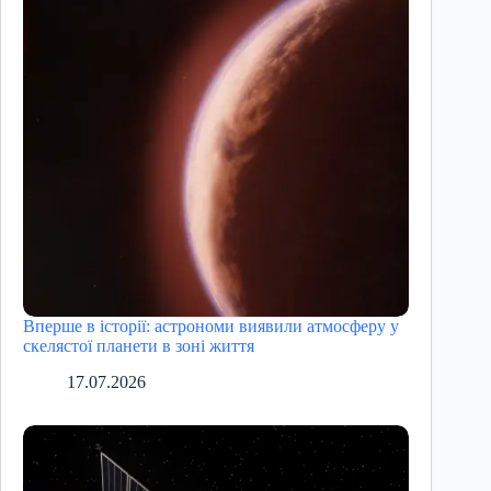
Вперше в історії: астрономи виявили атмосферу у
скелястої планети в зоні життя
17.07.2026