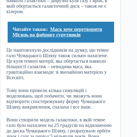
навколо галактики – дифузна куля газу і зірок, в
якій обертається галактичний диск – також не є
кілером.
Читайте також:
Маск хоче перетворити
Місяць на фабрику супутників
Це наштовхнуло дослідників на думку, що темне
гало Чумацького Шляху також сильно нахилене.
Це куля темної матерії, яка обертається навколо
більшості галактик – невидима маса, яка
гравітаційно взаємодіє зі звичайною матерією у
Всесвіті.
Тому вони провели кілька симуляцій і
моделювань, щоб побачити, чи зможуть вони
відтворити спостережувану форму Чумацького
Шляху, викривлення, спалахи і все інше.
Вони створили модель галактики, в якій темне
гало було нахилене на 25 градусів по відношенню
до диска Чумацького Шляху, і розрахували орбіти
зірок і газу за період 5 мільярдів років. Вони