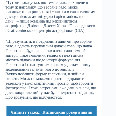
“Тут ми показуємо, що темне гало, нахилене в
тому ж напрямку, що і зоряне гало, може
викликати викривлення і спалахи в галактичному
диску з тією ж амплітудою і орієнтацією, що і
дані”, – пише команда під керівництвом
астрофізика Джівона Джессі Хана з Гарвардського
і Смітсонівського центрів астрофізики (CfA).
“Ці результати, в поєднанні з даними про зоряне
гало, надають переконливі докази того, що наша
Галактика вбудована в нахилене гало темної
матерії. Таке зміщення темного гало і диска
містить підказки щодо історії формування
Галактики і є наступним кроком у динамічному
моделюванні галактичного потенціалу”.
Важко побачити форму галактики, в якій ви
живете. Ми ж не можемо просто відправити
телескоп у міжгалактичний простір, щоб зробити
фотографію. І хоча астрономи вже давно знали, що
диск викривлений, у нас було недостатньо даних,
щоб зрозуміти, що відбувається.
Читайте також:
Китайський ровер виявив