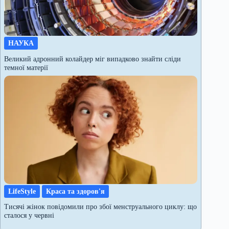
НАУКА
Великий адронний колайдер міг випадково знайти сліди
темної матерії
LifeStyle
Краса та здоров'я
Тисячі жінок повідомили про збої менструального циклу: що
сталося у червні