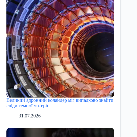
Великий адронний колайдер міг випадково знайти
сліди темної матерії
31.07.2026