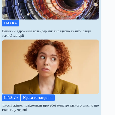
НАУКА
Великий адронний колайдер міг випадково знайти сліди
темної матерії
LifeStyle
Краса та здоров'я
Тисячі жінок повідомили про збої менструального циклу: що
сталося у червні