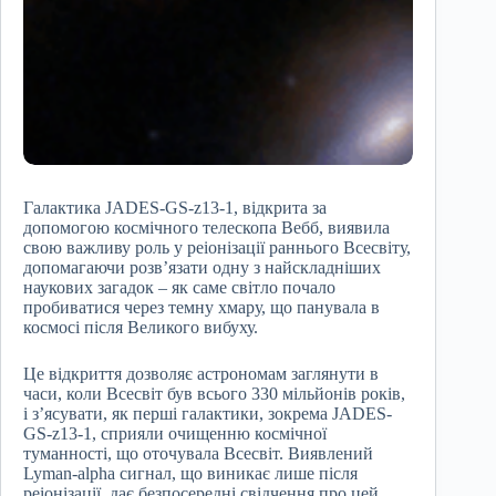
Галактика JADES-GS-z13-1, відкрита за
допомогою космічного телескопа Вебб, виявила
свою важливу роль у реіонізації раннього Всесвіту,
допомагаючи розв’язати одну з найскладніших
наукових загадок – як саме світло почало
пробиватися через темну хмару, що панувала в
космосі після Великого вибуху.
Це відкриття дозволяє астрономам заглянути в
часи, коли Всесвіт був всього 330 мільйонів років,
і з’ясувати, як перші галактики, зокрема JADES-
GS-z13-1, сприяли очищенню космічної
туманності, що оточувала Всесвіт. Виявлений
Lyman-alpha сигнал, що виникає лише після
реіонізації, дає безпосередні свідчення про цей