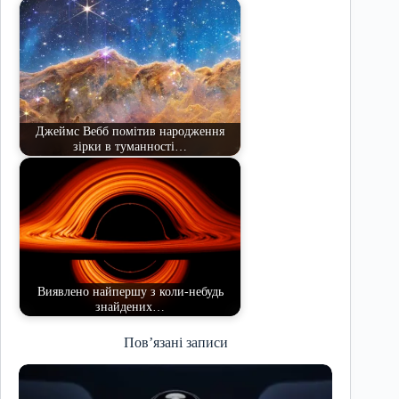
Джеймс Вебб помітив народження
зірки в туманності…
Виявлено найпершу з коли-небудь
знайдених…
Пов’язані записи