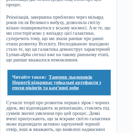
процес.
Реіонізація, завершена приблизно через мільярд
років після Великого вибуху, дозволила світлу
вільно поширюватися у всьому космосі. Але те, що
ми спостерігаємо у випадку цієї галактики,
суперечить тому, що ми знали раніше про ранні
етапи розвитку Всесвіту. Несподіваною знахідкою
стало те, що ця галактика демонструє характерний
Lyman-alpha сигнал вже на такому ранньому етапі,
що раніше вважалося неможливим.
Читайте також:
Танення льодовиків
Норвегії відкриває унікальні артефакти з
епохи вікінгів та кам’яної доби
Сучасні теорії про розвиток перших зірок і чорних
дірок, які відповідають за реіонізацію, ставлять під
сумнів звичні уявлення про цей процес. Деякі
вчені припускають, що за яскраве світло галактики
може відповідати активно харчуючий чорний
отвір, інші ж вважають, що виявлені надмасивні