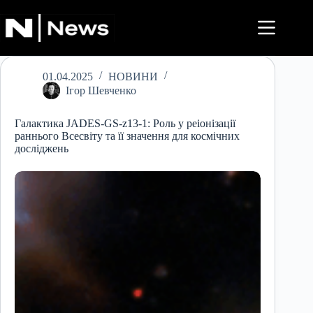
Перейти
до
вмісту
01.04.2025
НОВИНИ
Ігор Шевченко
Галактика JADES-GS-z13-1: Роль у реіонізації
раннього Всесвіту та її значення для космічних
досліджень