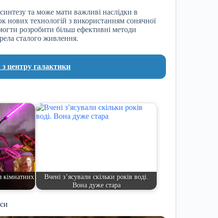
синтезу та може мати важливі наслідки в
ток нових технологій з використанням сонячної
омогти розробити більш ефективні методи
рела сталого живлення.
 з центру галактики
я кімнатних
Вчені з’ясували скільки років воді.
Вона дуже стара
иси