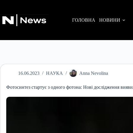
Перейти
до
вмісту
ГОЛОВНА
НОВИНИ
16.06.2023
НАУКА
Anna Nevolina
Фотосинтез стартує з одного фотона: Нові дослідження вияв