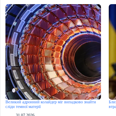
Великий адронний колайдер міг випадково знайти
Бли
сліди темної матерії
втра
31.07.2026