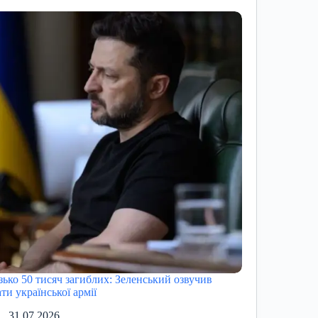
зько 50 тисяч загиблих: Зеленський озвучив
ти української армії
31.07.2026