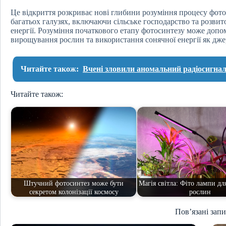
Це відкриття розкриває нові глибини розуміння процесу фото
багатьох галузях, включаючи сільське господарство та розви
енергії. Розуміння початкового етапу фотосинтезу може доп
вирощування рослин та використання сонячної енергії як дже
Читайте також:
Вчені зловили аномальний радіосигнал
Читайте також:
Штучний фотосинтез може бути
Магія світла: Фіто лампи дл
секретом колонізації космосу
рослин
Пов’язані зап