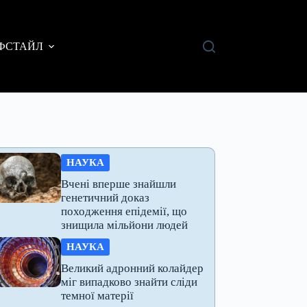
ФСТАЙЛ
НАУКА
Вчені вперше знайшли
генетичний доказ
походження епідемії, що
знищила мільйони людей
НАУКА
Великий адронний колайдер
міг випадково знайти сліди
темної матерії