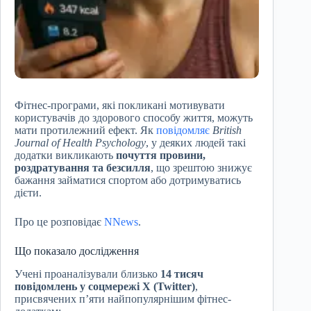
Фітнес-програми, які покликані мотивувати
користувачів до здорового способу життя, можуть
мати протилежний ефект. Як
повідомляє
British
Journal of Health Psychology
, у деяких людей такі
додатки викликають
почуття провини,
роздратування та безсилля
, що зрештою знижує
бажання займатися спортом або дотримуватись
дієти.
Про це розповідає
NNews
.
Що показало дослідження
Учені проаналізували близько
14 тисяч
повідомлень у соцмережі X (Twitter)
,
присвячених п’яти найпопулярнішим фітнес-