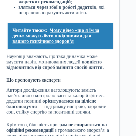
жорстких рекомендацій
;
зляться через збої в роботі додатків
, які
неправильно рахують активність.
Читайте також:
Чому відео «що я їм за
день» можуть бути шкідливими для
вашого психічного здоров’я
Науковці вважають, що така динаміка може
змусити навіть мотивованих людей
повністю
відмовитись від спроб змінити спосіб життя
.
Що пропонують експерти
Автори дослідження наголошують: замість
нав’язливого контролю ваги та калорій фітнес-
додатки повинні
орієнтуватися на цілісне
благополуччя
— підтримку настрою, здоровий
сон, стійку енергію та позитивні звички.
Крім того, більшість програм
не спираються на
офіційні рекомендації
з громадського здоров’я, а
лише підлаштовуються під індивідуальні цілі