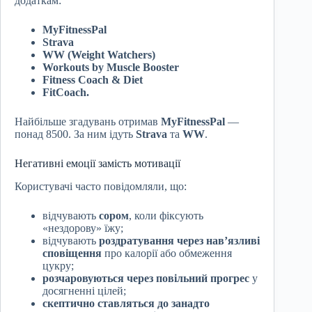
додаткам:
MyFitnessPal
Strava
WW (Weight Watchers)
Workouts by Muscle Booster
Fitness Coach & Diet
FitCoach.
Найбільше згадувань отримав
MyFitnessPal
—
понад 8500. За ним ідуть
Strava
та
WW
.
Негативні емоції замість мотивації
Користувачі часто повідомляли, що:
відчувають
сором
, коли фіксують
«нездорову» їжу;
відчувають
роздратування через нав’язливі
сповіщення
про калорії або обмеження
цукру;
розчаровуються через повільний прогрес
у
досягненні цілей;
скептично ставляться до занадто