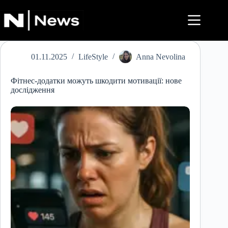
Перейти
до
вмісту
01.11.2025
LifeStyle
Anna Nevolina
Фітнес-додатки можуть шкодити мотивації: нове
дослідження