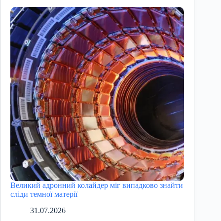
Великий адронний колайдер міг випадково знайти
сліди темної матерії
31.07.2026