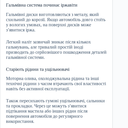
Гальмівна система починає іржавіти
Гальмівні диски виготовляються з металу, який
схильний до корозії. Якщо автомобіль довго стоїть
у вологих умовах, на поверхні дисків може
з’явитися іржа.
Легкий наліт зазвичай зникає після кількох
гальмувань, але тривалий простій іноді
призводить до серйознішого пошкодження деталей
гальмівної системи.
Старіють рідини та ущільнювачі
Моторна олива, охолоджувальна рідина та інші
технічні рідини з часом втрачають свої властивості
навіть без активної експлуатації.
Також пересихають гумові ущільнювачі, сальники
та прокладки. Через це можуть з’явитися
підтікання мастила або інших рідин після
повернення автомобіля до регулярного
використання.