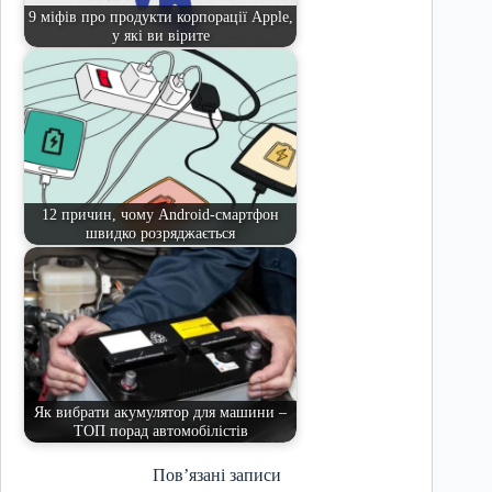
9 міфів про продукти корпорації Apple,
у які ви вірите
12 причин, чому Android-смартфон
швидко розряджається
Як вибрати акумулятор для машини –
ТОП порад автомобілістів
Пов’язані записи