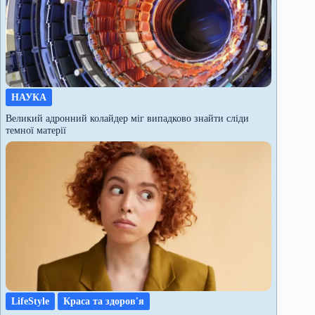
НАУКА
Великий адронний колайдер міг випадково знайти сліди
темної матерії
LifeStyle
Краса та здоров'я