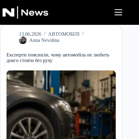
Перейти
до
вмісту
13.06.2026
АВТОМОБІЛІ
Anna Nevolina
Експерти пояснили, чому автомобіль не любить
довго стояти без руху