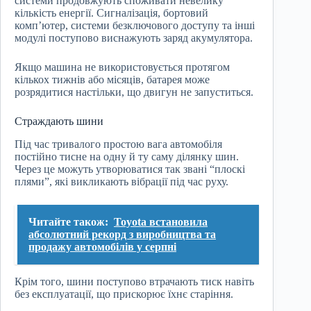
системи продовжують споживати невелику
кількість енергії. Сигналізація, бортовий
комп’ютер, системи безключового доступу та інші
модулі поступово виснажують заряд акумулятора.
Якщо машина не використовується протягом
кількох тижнів або місяців, батарея може
розрядитися настільки, що двигун не запуститься.
Страждають шини
Під час тривалого простою вага автомобіля
постійно тисне на одну й ту саму ділянку шин.
Через це можуть утворюватися так звані “плоскі
плями”, які викликають вібрації під час руху.
Читайте також:
Toyota встановила
абсолютний рекорд з виробництва та
продажу автомобілів у серпні
Крім того, шини поступово втрачають тиск навіть
без експлуатації, що прискорює їхнє старіння.