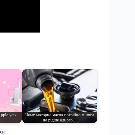
pple усіх
Чому моторне масло потрібно міняти
не рідше одного…
иси