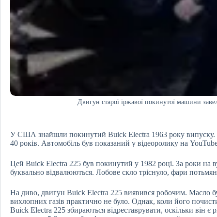
Двигун старої іржавої покинутої машини завел
У США знайшли покинутий Buick Electra 1963 року випуску.
40 років. Автомобіль був показаний у відеоролику на YouTube
Цей Buick Electra 225 був покинутий у 1982 році. За роки на 
буквально відвалюються. Лобове скло тріснуло, фари потьмян
На диво, двигун Buick Electra 225 виявився робочим. Масло б
вихлопних газів практично не було. Однак, коли його почисти
Buick Electra 225 збираються відреставрувати, оскільки він 