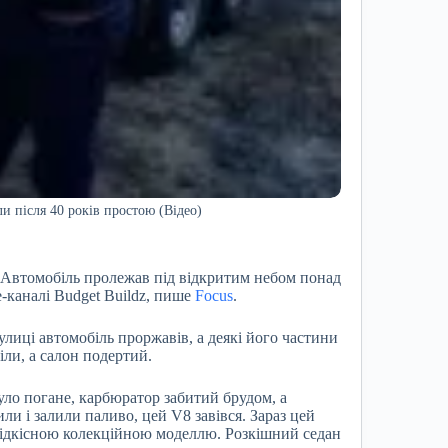
и після 40 років простою (Відео)
 Автомобіль пролежав під відкритим небом понад
-каналі Budget Buildz, пише
Focus
.
вулиці автомобіль проржавів, а деякі його частини
іли, а салон подертий.
уло погане, карбюратор забитий брудом, а
ли і залили паливо, цей V8 завівся. Зараз цей
є рідкісною колекційною моделлю. Розкішний седан