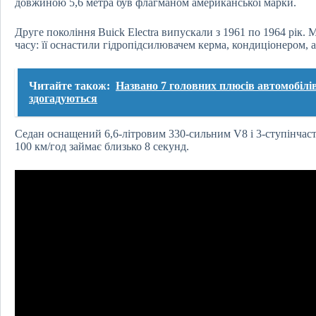
довжиною 5,6 метра був флагманом американської марки.
Друге покоління Buick Electra випускали з 1961 по 1964 рік. 
часу: її оснастили гідропідсилювачем керма, кондиціонером, а
Читайте також:
Названо 7 головних плюсів автомобілів 
здогадуються
Седан оснащений 6,6-літровим 330-сильним V8 і 3-ступінчас
100 км/год займає близько 8 секунд.