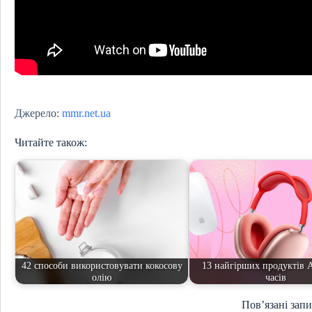
Джерело:
mmr.net.ua
Читайте також:
42 способи використовувати кокосову
13 найгірших продуктів A
олію
часів
Пов’язані зап