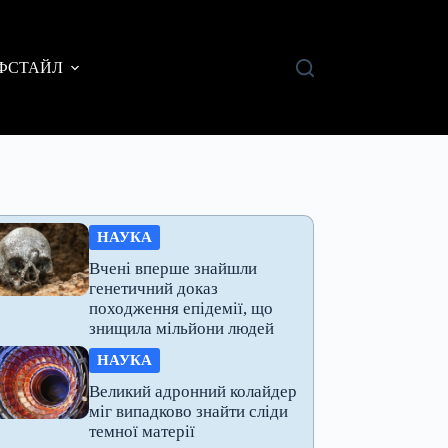
ФСТАЙЛ
НАУКА
Вчені вперше знайшли
генетичний доказ
походження епідемії, що
знищила мільйони людей
НАУКА
Великий адронний колайдер
міг випадково знайти сліди
темної матерії