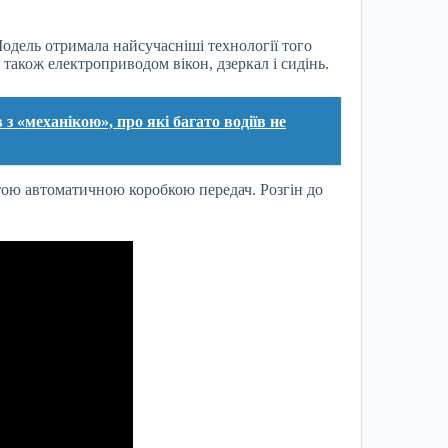
Модель отримала найсучасніші технології того
 також електроприводом вікон, дзеркал і сидінь.
з «механікою», про які багато водіїв не
тою автоматичною коробкою передач. Розгін до