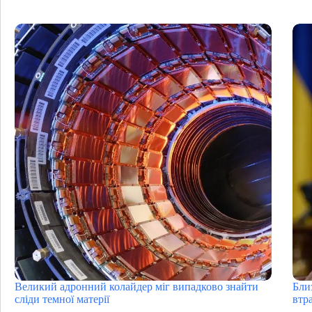
Великий адронний колайдер міг випадково знайти
Бли
сліди темної матерії
втра