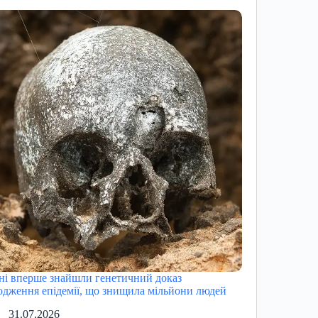
ні вперше знайшли генетичний доказ
одження епідемії, що знищила мільйони людей
31.07.2026