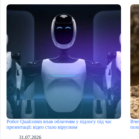
Робот Qualcomm впав обличчям у підлогу під час
Вче
презентації: відео стало вірусним
пох
31.07.2026