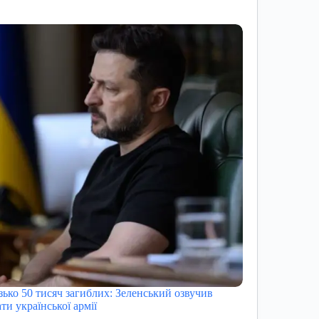
зько 50 тисяч загиблих: Зеленський озвучив
ти української армії