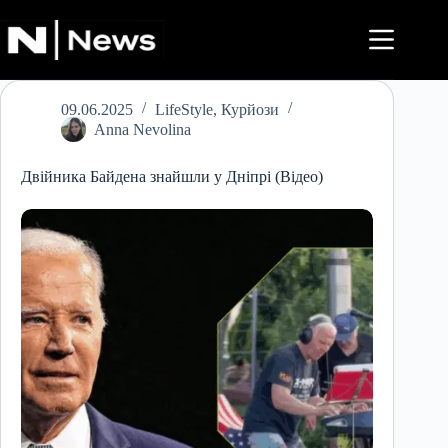
Перейти
до
вмісту
09.06.2025
LifeStyle
,
Курйози
Anna Nevolina
Двійника Байдена знайшли у Дніпрі (Відео)