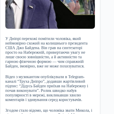
У Дніпрі перехожі помітили чоловіка, який
неймовірно схожий на колишнього президента
США Джо Байдена. Він грав на синтезаторі
просто на Набережній, привертаючи увагу не
лише своєю зовнішністю, а й активністю та
гарною фізичною формою — чим справжній
Байден, імовірно, вже не може похизуватися.
Відео з музикантом опублікували в Telegram-
каналі “Труха Дніпро”, додавши жартівливий
підпис: “Дідусь Байден приїхав на Набережну і
почав виконувати”. Ролик швидко набув
популярності в мережі, викликавши хвилю
коментарів і здивування серед користувачів.
Згодом стало відомо, що чоловіка звати Микола, і