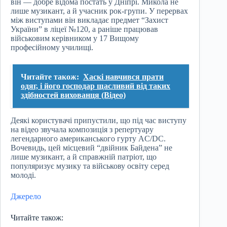
він — добре відома постать у Дніпрі. Микола не
лише музикант, а й учасник рок-групи. У перервах
між виступами він викладає предмет “Захист
України” в ліцеї №120, а раніше працював
військовим керівником у 17 Вищому
професійному училищі.
Читайте також:
Хаскі навчився прати
одяг, і його господар щасливий від таких
здібностей вихованця (Відео)
Деякі користувачі припустили, що під час виступу
на відео звучала композиція з репертуару
легендарного американського гурту AC/DC.
Вочевидь, цей місцевий “двійник Байдена” не
лише музикант, а й справжній патріот, що
популяризує музику та військову освіту серед
молоді.
Джерело
Читайте також: