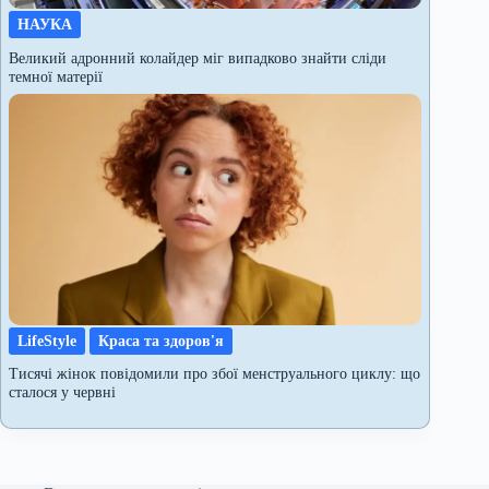
НАУКА
Великий адронний колайдер міг випадково знайти сліди
темної матерії
LifeStyle
Краса та здоров'я
Тисячі жінок повідомили про збої менструального циклу: що
сталося у червні