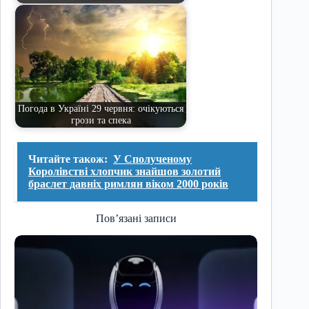
Погода в Україні 29 червня: очікуються
грози та спека
Читайте також:
У Сполученому
Королівстві хлопчик знайшов золотий
браслет давніх римлян віком 2000 років
Пов’язані записи