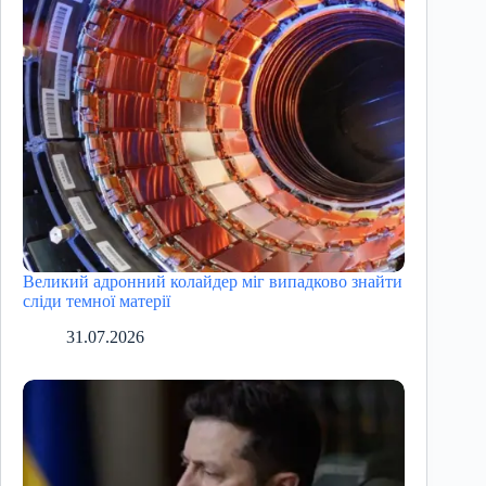
Великий адронний колайдер міг випадково знайти
сліди темної матерії
31.07.2026