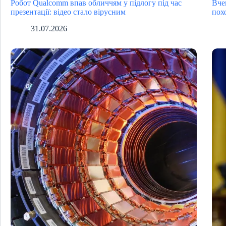
Робот Qualcomm впав обличчям у підлогу під час
Вче
презентації: відео стало вірусним
пох
31.07.2026