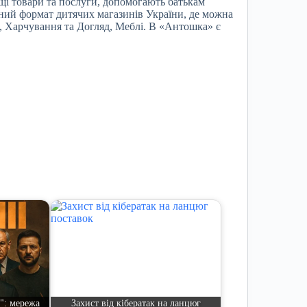
щі товари та послуги, допомогають батькам
ний формат дитячих магазинів України, де можна
я, Харчування та Догляд, Меблі. В «Антошка» є
": мережа
Захист від кібератак на ланцюг