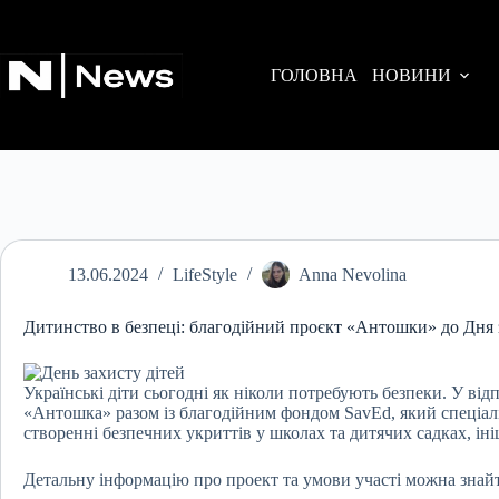
Перейти
до
вмісту
ГОЛОВНА
НОВИНИ
13.06.2024
LifeStyle
Anna Nevolina
Дитинство в безпеці: благодійний проєкт «Антошки» до Дня 
Українські діти сьогодні як ніколи потребують безпеки. У від
«Антошка» разом із благодійним фондом SavEd, який спеціаліз
створенні безпечних укриттів у школах та дитячих садках, ін
Детальну інформацію про проект та умови участі можна знай