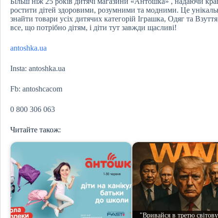
Більш ніж 25 років дитячі магазини «Антошка» , надаючи кра
ростити дітей здоровими, розумними та модними. Це унікаль
знайти товари усіх дитячих категорій Іграшка, Одяг та Взутт
все, що потрібно дітям, і діти тут завжди щасливі!
аntoshka.ua
Insta: antoshka.ua
Fb: antoshcacom
0 800 306 063
Читайте також:
"Вривайся в третю світову