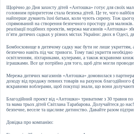
Щорічно до Дня захисту дітей «Антошка» готує для своїх мал
головним пріоритетом стала безпека дітей. Це те, чого найбіль
найперше думають їхні батьки, коли чують сирену. Тож цьо
спрямований на створення безпечного простору для малюків. 
реалізації подібних проектів, мережа магазинів «Антошка» 
п’яти дитячих садках у різних містах України: двох в Одесі, 
Бомбосховище в дитячому садку має бути не лише укриттям, а 
безпечно навіть під час тривоги. Тому такі укриття необхідн
освітленням, ліхтариками, кулерами, а також яскравими кни
іграшками. Все це потрібно для того, щоб діти могли проводит
Мережа дитячих магазинів «Антошка» домовилася з партнер
доходу від продажу певних товарів на рахунок благодійного ф
яскравими воблерами, щоб покупці знали, що вони долучають
Благодійний проект від «Антошки» триватиме з 30 травня по 
та мама трьох дітей Світлана Тарабарова. Долучайтеся до нас
безпечне, веселе та щасливе дитинство. Давайте разом підтр
Довідка про компанію: