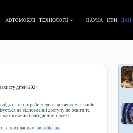
АВТОМОБІЛІ
ТЕХНОЛОГІЇ
НАУКА
ІГРИ
ЛАЙ
захисту дітей-2024
повідь на ці потреби мережа дитячих магазинів
ується на відновленні доступу до освіти та
іціюють новий благодійний проект.
ти за посиланням:
antoshka.ua
.