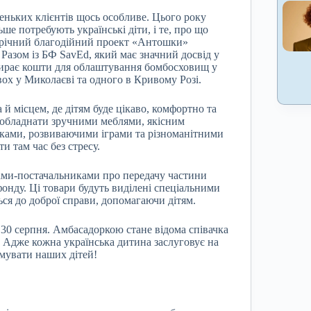
еньких клієнтів щось особливе. Цього року
ше потребують українські діти, і те, про що
горічний благодійний проект «Антошки»
Разом із БФ SavEd, який має значний досвід у
збирає кошти для облаштування бомбосховищ у
двох у Миколаєві та одного в Кривому Розі.
й місцем, де дітям буде цікаво, комфортно та
о обладнати зручними меблями, якісним
жками, розвиваючими іграми та різноманітними
и там час без стресу.
ами-постачальниками про передачу частини
онду. Ці товари будуть виділені спеціальними
ся до доброї справи, допомагаючи дітям.
30 серпня. Амбасадоркою стане відома співачка
! Адже кожна українська дитина заслуговує на
имувати наших дітей!