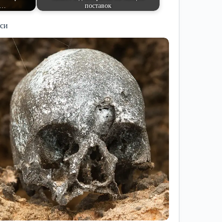
и…
поставок
иси