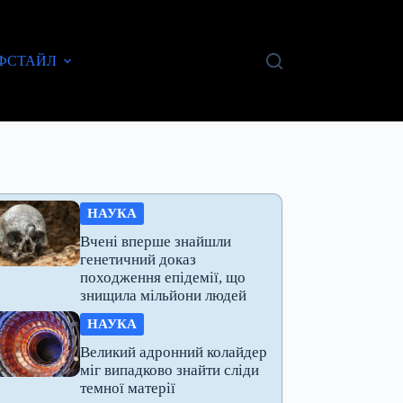
ФСТАЙЛ
НАУКА
Вчені вперше знайшли
генетичний доказ
походження епідемії, що
знищила мільйони людей
НАУКА
Великий адронний колайдер
міг випадково знайти сліди
темної матерії