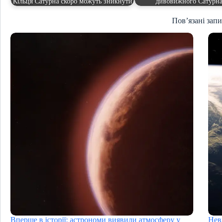
Кільця Сатурна скоро можуть зникнути
дивовижного Сатурн
Пов’язані зап
Вперше в історії: астрономи виявили атмосферу у
Нев