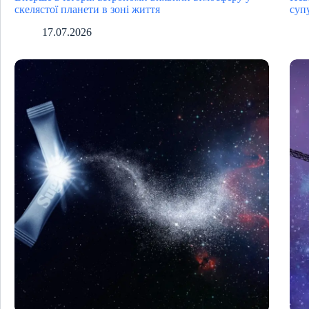
скелястої планети в зоні життя
суп
17.07.2026