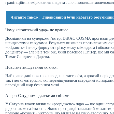
гравітаційні вимірювання апарата Juno і подальше моделюван
Читайте також:
Тиранозаври були набагато розумніши
Чому «гігантський удар» не працює
Дослідники на суперкомп’ютері DiRAC COSMA прогнали десят
швидкостями та кутами. Результат виявився протилежним очі
«осідають» і знову формують різку межу між ядром і оболонк
до центру — але не в той бік, який пояснює Юпітер, що ми б
Томас Санднес із Дарема.
Повільне змішування як ключ
Найкраще дані пояснює не одна катастрофа, а довгий період 
так і легкі матеріали, які перемішувалися всередині мільярд
перехідний шар без різкої межі.
А що з Сатурном і далекими світами
У Сатурна також виявили «розріджене» ядро — ще один аргум
рідкісних мегазіткнень. Якщо це справді загальний механізм, 
подібно «розмиті» нутрощі, що впливає на їхню еволюцію, ма