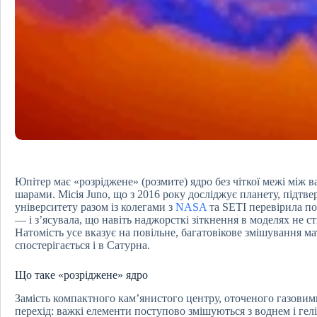
Юпітер має «розріджене» (розмите) ядро без чіткої межі між
шарами. Місія Juno, що з 2016 року досліджує планету, підтв
університету разом із колегами з
NASA
та SETI перевірила по
— і з’ясувала, що навіть наджорсткі зіткнення в моделях не 
Натомість усе вказує на повільне, багатовікове змішування ма
спостерігається і в Сатурна.
Що таке «розріджене» ядро
Замість компактного кам’янистого центру, оточеного газови
перехід: важкі елементи поступово змішуються з воднем і гел