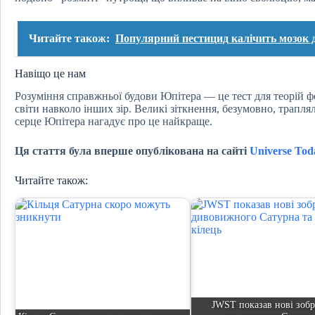
Читайте також:
Популярний пестицид калічить мозок д
Навіщо це нам
Розуміння справжньої будови Юпітера — це тест для теорій ф
світи навколо інших зір. Великі зіткнення, безумовно, трапл
серце Юпітера нагадує про це найкраще.
Ця стаття була вперше опублікована на сайті
Universe Tod
Читайте також:
JWST показав нові зоб