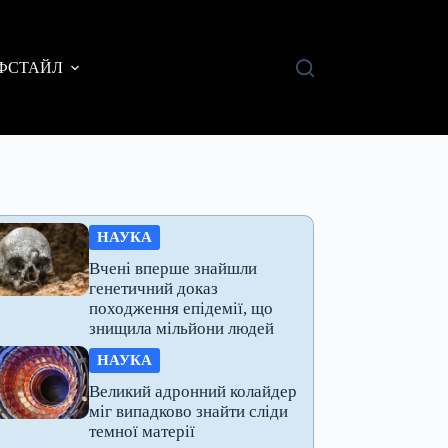
ФСТАЙЛ
НАУКА
Вчені вперше знайшли
генетичний доказ
походження епідемії, що
знищила мільйони людей
НАУКА
Великий адронний колайдер
міг випадково знайти сліди
темної матерії