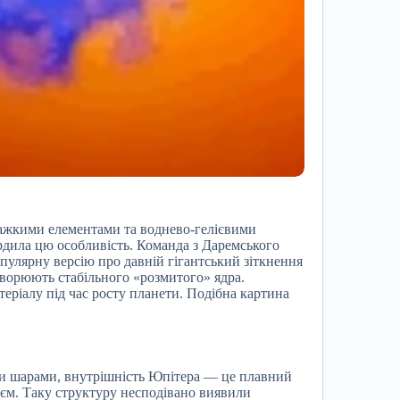
 важкими елементами та воднево-гелієвими
ердила цю особливість. Команда з Даремського
пулярну версію про давній гігантський зіткнення
створюють стабільного «розмитого» ядра.
теріалу під час росту планети. Подібна картина
ми шарами, внутрішність Юпітера — це плавний
ієм. Таку структуру несподівано виявили