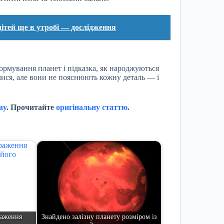
ітей ще в утробі — дослідження
ормування планет і підказка, як народжуються
ялися, але вони не пояснюють кожну деталь — і
ay
. Прочитайте
оригінальну статтю
.
раження
Знайдено залізну планету розміром із