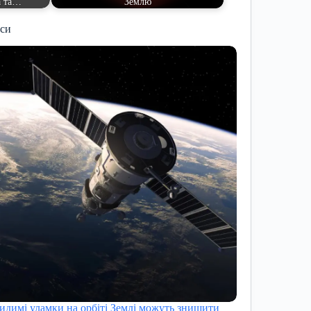
а та…
Землю
иси
идимі уламки на орбіті Землі можуть знищити