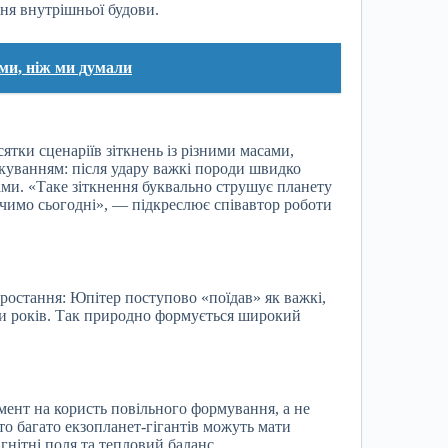
ня внутрішньої будови.
ми, ніж ми думали
ки сценаріїв зіткнень із різними масами,
куванням: після удару важкі породи швидко
ами. «Таке зіткнення буквально струшує планету
ачимо сьогодні», — підкреслює співавтор роботи
зростання: Юпітер поступово «поїдав» як важкі,
ами років. Так природно формується широкий
ент на користь повільного формування, а не
то багато екзопланет-гігантів можуть мати
гнітні поля та тепловий баланс.