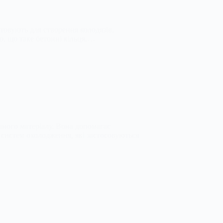
товують для створення колодязів,
о, що таке бетонні кільця,…
аного матеріалу. Вона допомагає
 систем охолодження, які застосовуються