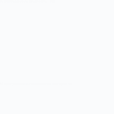
тать оптимальным решением. Это
MM просування від споживачів послуги чи