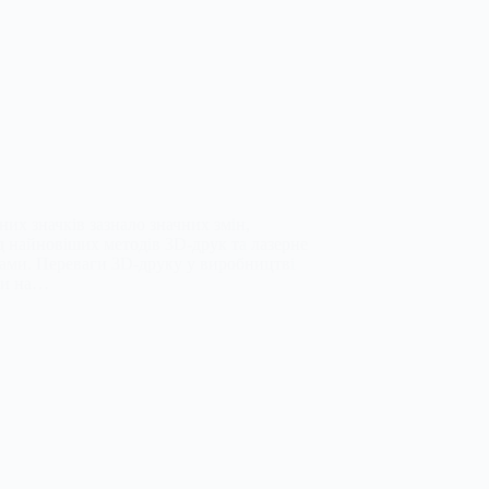
их значків зазнало значних змін,
д найновіших методів 3D-друк та лазерне
ами. Переваги 3D-друку у виробництві
чки на…