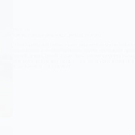
Реклама
Как рассчитать стоимость доставки грузов
Транспортировка грузов может осуществляться нескольким
организовать все самостоятельно, другие заказывают проф
знаний, опыта, связей и даже базы для мониторинга рынк
маршрута, то лучшее решение – это заказ услуг в компан
Anna Nevolina
17.10.2023