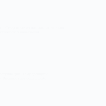
ти. Серед багатьох навчальних закладів
х технологій у навчальний…
доступна ціна. Тому досвідчені
нь. Вибрати в зручний спосіб…