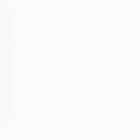
Реклама
Для чого потрібен пластинчастий насос?
Пластинчасті гідронасоси (шиберні або роторні) – це гідр
робочої рідини виконують радіально розташовані рухомі п
поступальні рухи при обертанні ротора. Пристрій признач
загусають при зміні температури. Завдяки конструкційн
Anna Nevolina
11.10.2023