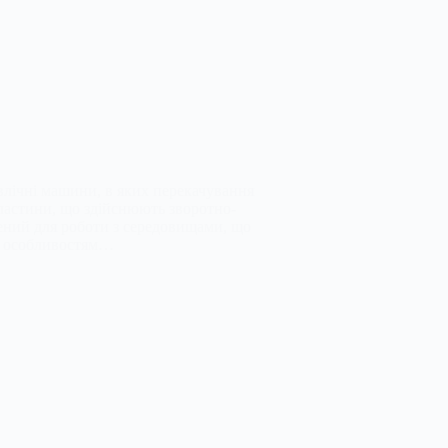
авлічні машини, в яких перекачування
ластини, що здійснюють зворотно-
ений для роботи з середовищами, що
им особливостям…