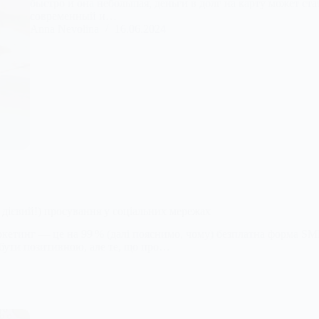
быстро и она небольшая, деньги в долг на карту может с
современный и…
Anna Nevolina
16.06.2024
 дієвий!) просування у соціальних мережах
аркетинг — це на 99 % (далі пояснимо, чому) безплатна форма S
е бути позитивною, але те, що про…