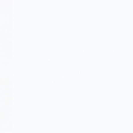
Реклама
Технологічні інновації у створенні індивідуальних значків
Застосування передових технологій у виробництві унікальн
роблячи процес більш ефективним та різноманітним. Сере
гравіювання виділяються своїми можливостями та переваг
значків Використання 3D-друку у створенні металеві зна
Anna Nevolina
12.06.2024