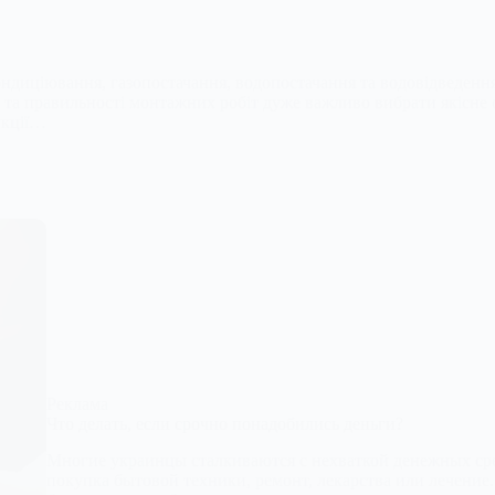
ндиціювання, газопостачання, водопостачання та водовідведення
 та правильності монтажних робіт дуже важливо вибрати якісне 
укції…
Реклама
Что делать, если срочно понадобились деньги?
Многие украинцы сталкиваются с нехваткой денежных сре
покупка бытовой техники, ремонт, лекарства или лечение.