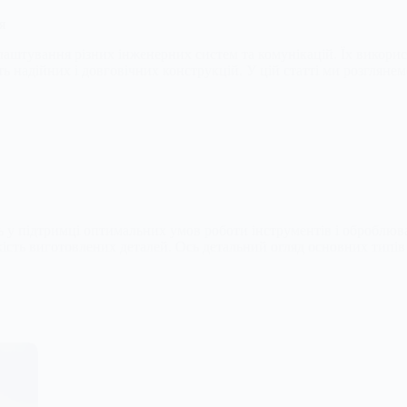
я
лаштування різних інженерних систем та комунікацій. Їх викорис
ь надійних і довговічних конструкцій. У цій статті ми розглянем
ь у підтримці оптимальних умов роботи інструментів і оброблюв
якість виготовлених деталей. Ось детальний огляд основних типів