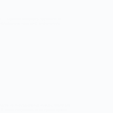
 — гарантія комфорту, зручності та
обладнання, пристрої, компоненти.
дств на повседневные нужды, такие как
 В таких ситуациях, если сумма нужна