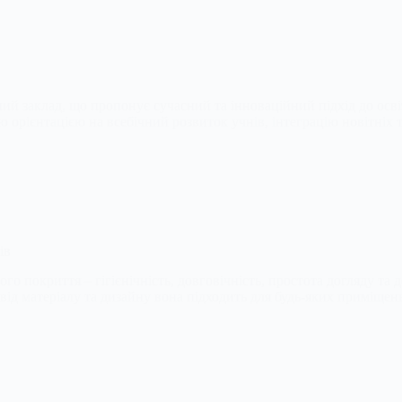
ий заклад, що пропонує сучасний та інноваційний підхід до осві
єю орієнтацією на всебічний розвиток учнів, інтеграцію новітні
ів
го покриття – гігієнічність, довговічність, простота догляду та 
 від матеріалу та дизайну вона підходить для будь-яких приміще