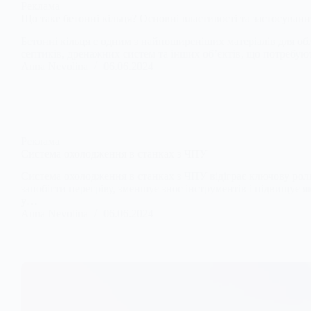
Реклама
Що таке бетонні кільця? Основні властивості та застосуванн
Бетонні кільця є одним з найпоширеніших матеріалів для об
септиків, дренажних систем та інших об’єктів, що потребуют
Anna Nevolina
06.06.2024
Реклама
Система охолодження в станках з ЧПУ
Система охолодження в станках з ЧПУ відіграє ключову рол
запобігти перегріву, зменшує знос інструментів і підвищує 
у…
Anna Nevolina
06.06.2024