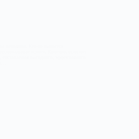
и методами. Кто-то пытается
ессиональные услуги. Конечно, если нет
а, составления выгодного, эффективного
ии…