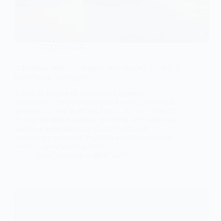
АВТОМОБІЛІ
Офіційно: Rimac та Bugatti об’єднались в одного
виробника гіперкарів
Rimac та Bugatti об’єднались в одного
виробника гіперкарів Bugatti-Rimac (55% новій
компанії належать Rimac Group, 45% — Porsche)
Чутки, які довго ходили по ринку, про можливе
злиття автовиробників Rimac та Bugatti
виявилися правдою, сторони вже підтвердили
угоду та розповіли деталі…
Anna Nevolina
08.07.2021