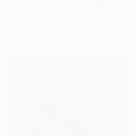
стане рідна Корея. Там модель буде доступна з
тими ж бензиновими та дизельними двигунами
що і свіжий Туссон, покупцям також
запропонують гібридну версію. На окремих
ринках продажі кросоверу Кіа стартують до
кінця цього року,…
Anna Nevolina
06.07.2021