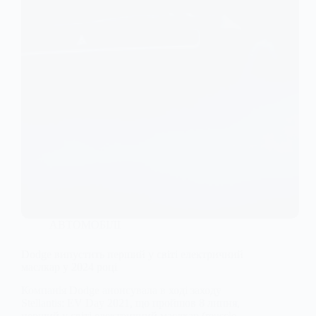
АВТОМОБІЛІ
Dodge випустить перший у світі електричний
маслкар у 2024 році
Компанія Dodge анонсувала в ході заходу
Stellantis: EV Day 2021, що пройшов 8 липня,
перший у світі електричний маслкар (muscle