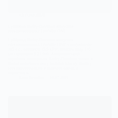
АВТОМОБІЛІ
Суббренд Harley-Davidson випустив
електромотоцикл LiveWire ONE
Суббренд Harley-Davidson випустив
електромотоцикл LiveWire ONE з потужністю
105 к.с., батареєю 15,5 кВтг, запасом ходу 235
км і цінником $ 21,999. Американський
виробник мотоциклів Harley-Davidson тільки в
травні поточного року виділив власну лінійку
електромотоциклів в окремий бренд, а
первісток в…
Anna Nevolina
10.07.2021