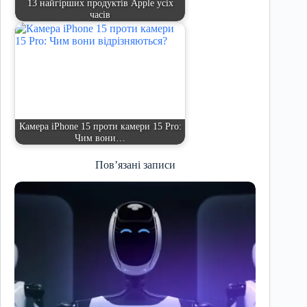
13 найгірших продуктів Apple усіх
часів
Камера iPhone 15 проти камери 15 Pro:
Чим вони…
Пов’язані записи