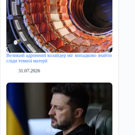
Великий адронний колайдер міг випадково знайти
сліди темної матерії
31.07.2026