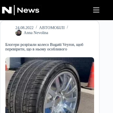
Перейти
до
вмісту
24.08.2022
АВТОМОБІЛІ
Anna Nevolina
Блогери розрізали колесо Bugatti Veyron, щоб
перевірити, що в ньому особливого