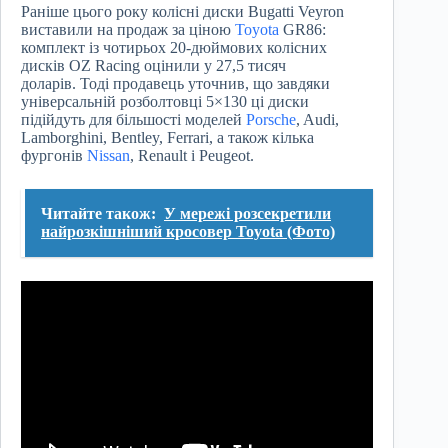
Раніше цього року колісні диски Bugatti Veyron
виставили на продаж за ціною
Toyota
GR86:
комплект із чотирьох 20-дюймових колісних
дисків OZ Racing оцінили у 27,5 тисяч
доларів. Тоді продавець уточнив, що завдяки
універсальній розболтовці 5×130 ці диски
підійдуть для більшості моделей
Porsche
, Audi,
Lamborghini, Bentley, Ferrari, а також кілька
фургонів
Nissan
, Renault і Peugeot.
Читайте також:
У мережі розсекретили
найрозкішніший кросовер Toyota (Фото)