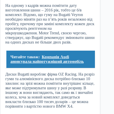
На одному з кадрів можна помітити дату
виготовлення шини – 2016 рік, тобто це б/в
комплект. Відомо, що гуму на Bugatti Veyron
необхідно міняти раз на п’ять років незалежно від
пробігу, причому при заміні комплекту кожен диск
просвічують рентгеном на
мікроушкодження. Motor Trend, своєю чергою,
стверджує, що Bugatti рекомендує змінювати шини
на одних дисках не більше двох разів.
Читайте також:
Компанія Audi
анонсувала найпотужніший автомобіль
Диски Bugatti виробляє фірма OZ Racing. На розріз
гуми та алюмінієвого диска потрібно близько 10
хвилин: на зрізі можна помітити внутрішнє кільце,
яке може підтримувати шину у разі розриву. В
іншому ж вони виглядають, так само як і звичайні
колеса, хоча за новий комплект доведеться
викласти близько 100 тисяч доларів – це можна
порівняти з вартістю нового BMW X4.