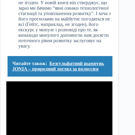
не згоден. У новій книзі він стверджує, що
зараз ми бачимо “явні ознаки технологічної
стагнації та уповільнення розвитку”. І хоча з
його прогнозами на майбутнє погодяться не
всі (Гейтс, наприклад, не згоден), його
екскурс у минуле і розповіді про те, як
винаходи минулого допомогли нам досягти
поточного рівня розвитку заслуговує на
увагу.
Читайте також:
Безсульфатний шампунь
JONIA – природний догляд за волоссям