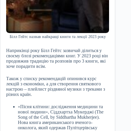
Білл Гейтс назвав найкращі книги та лекції 2023 року
Наприкінці року Білл Гейтс зазвичай ділиться у
своєму блозі рекомендаціями книг. У 2023 році він
продовжив традицію та розповів про 3 книги, які
хоче порадити всім.
Також у списку рекомендацій опинився курс
лекцій з економіки, а для створення святкового
настрою – плейлист різдвяної музики з треками з
різних країн.
«Пісня клітини: дослідження медицини та
нової людини», Сіддхартха Мукерджі (The
Song of the Cell, by Siddhartha Mukherjee).
Нова книга американського вченого-
онколога, який одержав Пулітцерівську