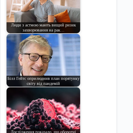
Люди з астмою мають вищий ризик
захворювання на рак…
Білл Гейтс оприлюднив план порятунку
світу від пандемій
Дослідження показало, що оборотні