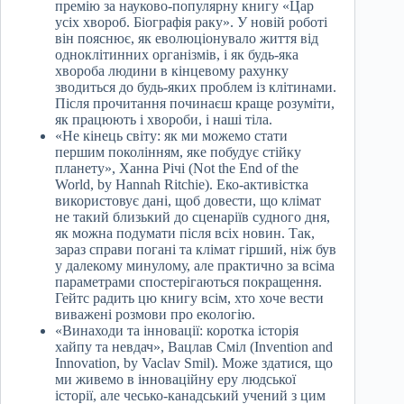
премію за науково-популярну книгу «Цар
усіх хвороб. Біографія раку». У новій роботі
він пояснює, як еволюціонувало життя від
одноклітинних організмів, і як будь-яка
хвороба людини в кінцевому рахунку
зводиться до будь-яких проблем із клітинами.
Після прочитання починаєш краще розуміти,
як працюють і хвороби, і наші тіла.
«Не кінець світу: як ми можемо стати
першим поколінням, яке побудує стійку
планету», Ханна Річі (Not the End of the
World, by Hannah Ritchie). Еко-активістка
використовує дані, щоб довести, що клімат
не такий близький до сценаріїв судного дня,
як можна подумати після всіх новин. Так,
зараз справи погані та клімат гірший, ніж був
у далекому минулому, але практично за всіма
параметрами спостерігаються покращення.
Гейтс радить цю книгу всім, хто хоче вести
виважені розмови про екологію.
«Винаходи та інновації: коротка історія
хайпу та невдач», Вацлав Сміл (Invention and
Innovation, by Vaclav Smil). Може здатися, що
ми живемо в інноваційну еру людської
історії, але чесько-канадський учений з цим