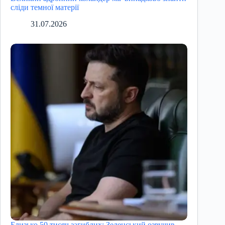
сліди темної матерії
31.07.2026
Близько 50 тисяч загиблих: Зеленський озвучив