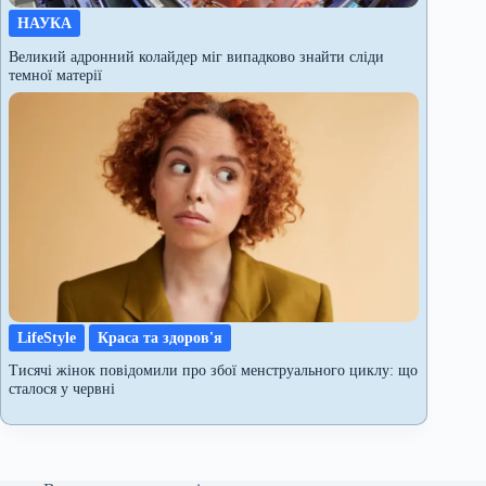
НАУКА
Великий адронний колайдер міг випадково знайти сліди
темної матерії
LifeStyle
Краса та здоров'я
Тисячі жінок повідомили про збої менструального циклу: що
сталося у червні