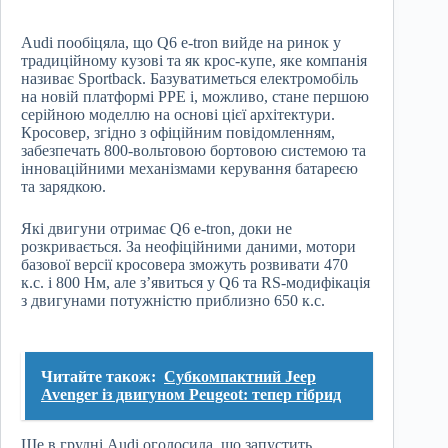
Audi пообіцяла, що Q6 e-tron вийде на ринок у
традиційному кузові та як крос-купе, яке компанія
називає Sportback. Базуватиметься електромобіль
на новій платформі PPE і, можливо, стане першою
серійною моделлю на основі цієї архітектури.
Кросовер, згідно з офіційним повідомленням,
забезпечать 800-вольтовою бортовою системою та
інноваційними механізмами керування батареєю
та зарядкою.
Які двигуни отримає Q6 e-tron, доки не
розкривається. За неофіційними даними, мотори
базової версії кросовера зможуть розвивати 470
к.с. і 800 Нм, але з’явиться у Q6 та RS-модифікація
з двигунами потужністю приблизно 650 к.с.
Читайте також:
Субкомпактний Jeep
Avenger із двигуном Peugeot: тепер гібрид
Ще в грудні Audi оголосила, що запустить