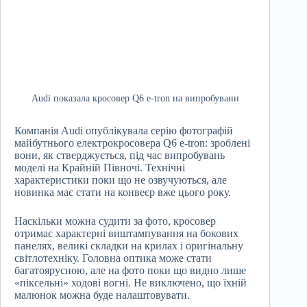
Audi показала кросовер Q6 e-tron на випробуванн
Компанія Audi опублікувала серію фотографій
майбутнього електрокросовера Q6 e-tron: зроблені
вони, як стверджується, під час випробувань
моделі на Крайній Півночі. Технічні
характеристики поки що не озвучуються, але
новинка має стати на конвеєр вже цього року.
Наскільки можна судити за фото, кросовер
отримає характерні виштампування на бокових
панелях, великі складки на крилах і оригінальну
світлотехніку. Головна оптика може стати
багатоярусною, але на фото поки що видно лише
«піксельні» ходові вогні. Не виключено, що їхній
малюнок можна буде налаштовувати.