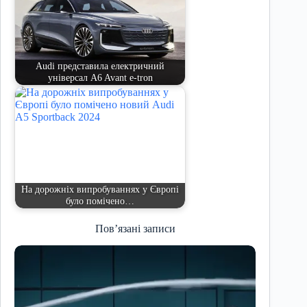
Audi представила електричний
універсал A6 Avant e-tron
На дорожніх випробуваннях у Європі
було помічено…
Пов’язані записи