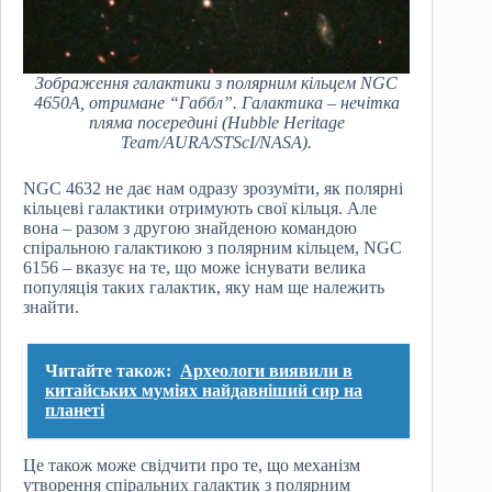
Зображення галактики з полярним кільцем NGC
4650A, отримане “Габбл”. Галактика – нечітка
пляма посередині (Hubble Heritage
Team/AURA/STScI/NASA).
NGC 4632 не дає нам одразу зрозуміти, як полярні
кільцеві галактики отримують свої кільця. Але
вона – разом з другою знайденою командою
спіральною галактикою з полярним кільцем, NGC
6156 – вказує на те, що може існувати велика
популяція таких галактик, яку нам ще належить
знайти.
Читайте також:
Археологи виявили в
китайських муміях найдавніший сир на
планеті
Це також може свідчити про те, що механізм
утворення спіральних галактик з полярним