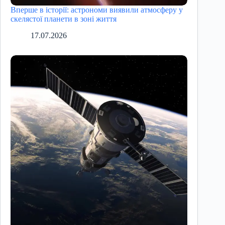
Вперше в історії: астрономи виявили атмосферу у
скелястої планети в зоні життя
17.07.2026