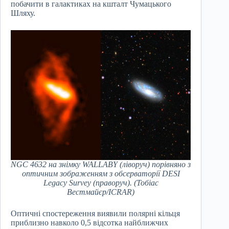
побачити в галактиках на кшталт Чумацького
Шляху.
NGC 4632 на знімку WALLABY (ліворуч) порівняно з
оптичним зображенням з обсерваторії DESI
Legacy Survey (праворуч). (Тобіас
Вестмайєр/ICRAR)
Оптичні спостереження виявили полярні кільця
приблизно навколо 0,5 відсотка найближчих