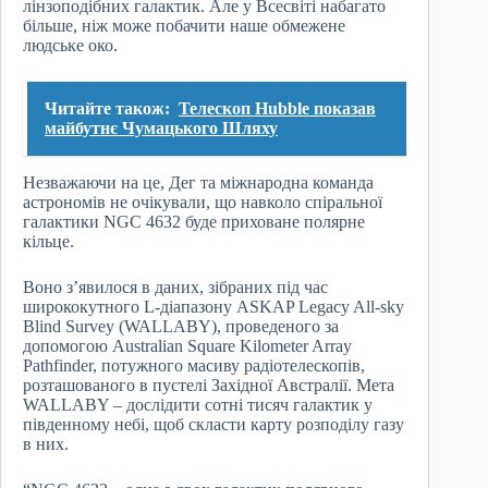
лінзоподібних галактик. Але у Всесвіті набагато
більше, ніж може побачити наше обмежене
людське око.
Читайте також:
Телескоп Hubble показав
майбутнє Чумацького Шляху
Незважаючи на це, Дег та міжнародна команда
астрономів не очікували, що навколо спіральної
галактики NGC 4632 буде приховане полярне
кільце.
Воно з’явилося в даних, зібраних під час
ширококутного L-діапазону ASKAP Legacy All-sky
Blind Survey (WALLABY), проведеного за
допомогою Australian Square Kilometer Array
Pathfinder, потужного масиву радіотелескопів,
розташованого в пустелі Західної Австралії. Мета
WALLABY – дослідити сотні тисяч галактик у
південному небі, щоб скласти карту розподілу газу
в них.