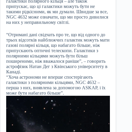
галактики полярного кільця – але також
припускає, що ці галактики можуть бути не
такими рідкісними, як ми думали. Швидше за все,
NGC 4632 може означати, що ми просто дивилися
на них у неправильному світлі.
“Отримані дані свідчать про те, що від одного до
трьох відсотків найближчих галактик можуть мати
газові полярні кільця, що набагато більше, ніж
припускають оптичні телескопи. Галактики з
полярними кільцями можуть бути більш
поширеними, ніж вважалося раніше”, – говорить
астрофізик Натан Дег з Квінського університету в
Канаді.
“Хоча астрономи не вперше спостерігають
галактики з полярними кільцями, NGC 4632 –
перша з них, виявлена за допомогою ASKAP, і їх
може бути набагато більше”.