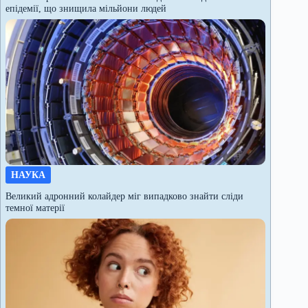
епідемії, що знищила мільйони людей
НАУКА
Великий адронний колайдер міг випадково знайти сліди
темної матерії