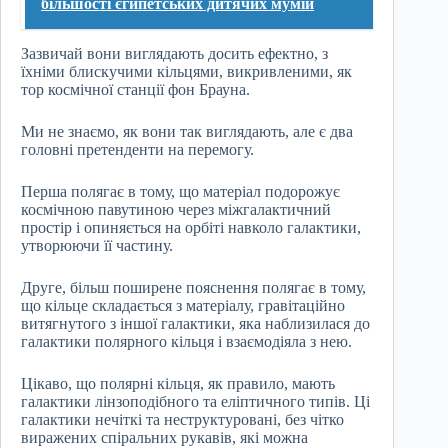
більшості єгипетських дитячих мумій
Зазвичай вони виглядають досить ефектно, з
їхніми блискучими кільцями, викривленими, як
тор космічної станції фон Брауна.
Ми не знаємо, як вони так виглядають, але є два
головні претенденти на перемогу.
Перша полягає в тому, що матеріал подорожує
космічною павутиною через міжгалактичний
простір і опиняється на орбіті навколо галактики,
утворюючи її частину.
Друге, більш поширене пояснення полягає в тому,
що кільце складається з матеріалу, гравітаційно
витягнутого з іншої галактики, яка наблизилася до
галактики полярного кільця і взаємодіяла з нею.
Цікаво, що полярні кільця, як правило, мають
галактики лінзоподібного та еліптичного типів. Ці
галактики нечіткі та неструктуровані, без чітко
виражених спіральних рукавів, які можна