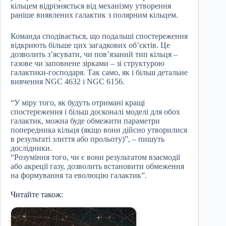
кільцем відрізняється від механізму утворення
раніше виявлених галактик з полярним кільцем.
Команда сподівається, що подальші спостереження
відкриють більше цих загадкових об’єктів. Це
дозволить з’ясувати, чи пов’язаний тип кільця –
газове чи заповнене зірками – зі структурою
галактики-господаря. Так само, як і більш детальне
вивчення NGC 4632 і NGC 6156.
“У міру того, як будуть отримані кращі
спостереження і більш досконалі моделі для обох
галактик, можна буде обмежити параметри
попередника кільця (якщо вони дійсно утворилися
в результаті злиття або прольоту)”, – пишуть
дослідники.
“Розуміння того, чи є вони результатом взаємодії
або акреції газу, дозволить встановити обмеження
на формування та еволюцію галактик”.
Читайте також: