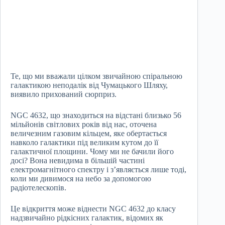
Те, що ми вважали цілком звичайною спіральною
галактикою неподалік від Чумацького Шляху,
виявило прихований сюрприз.
NGC 4632, що знаходиться на відстані близько 56
мільйонів світлових років від нас, оточена
величезним газовим кільцем, яке обертається
навколо галактики під великим кутом до її
галактичної площини. Чому ми не бачили його
досі? Вона невидима в більшій частині
електромагнітного спектру і з’являється лише тоді,
коли ми дивимося на небо за допомогою
радіотелескопів.
Це відкриття може віднести NGC 4632 до класу
надзвичайно рідкісних галактик, відомих як