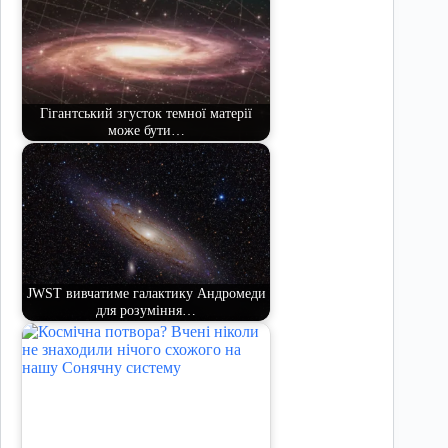
Гігантський згусток темної матерії
може бути…
JWST вивчатиме галактику Андромеди
для розуміння…