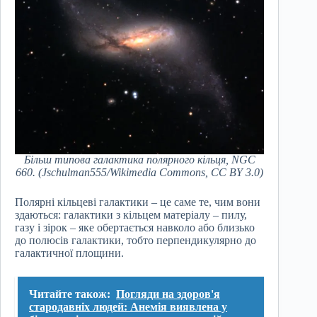
Більш типова галактика полярного кільця, NGC
660. (Jschulman555/Wikimedia Commons, CC BY 3.0)
Полярні кільцеві галактики – це саме те, чим вони
здаються: галактики з кільцем матеріалу – пилу,
газу і зірок – яке обертається навколо або близько
до полюсів галактики, тобто перпендикулярно до
галактичної площини.
Читайте також:
Погляди на здоров'я
стародавніх людей: Анемія виявлена у