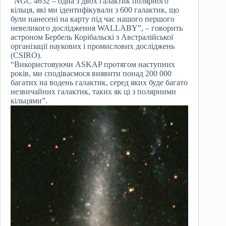
“NGC 4632 – одна з двох галактик полярного
кільця, які ми ідентифікували з 600 галактик, що
були нанесені на карту під час нашого першого
невеликого дослідження WALLABY”, – говорить
астроном Бербель Корібальскі з Австралійської
організації наукових і промислових досліджень
(CSIRO).
“Використовуючи ASKAP протягом наступних
років, ми сподіваємося виявити понад 200 000
багатих на водень галактик, серед яких буде багато
незвичайних галактик, таких як ці з полярними
кільцями”.