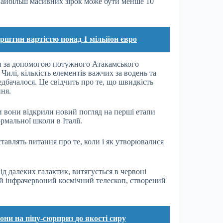
 найбільш масивних зірок може бути менше 10
рштин вартістю понад 1 мільйон євро
и за допомогою потужного Атакамського
илі, кількість елементів важчих за водень та
дбачалося. Це свідчить про те, що швидкість
ня.
 вони відкрили новий погляд на перші етапи
мальної школи в Італії.
ставлять питання про те, коли і як утворювалися
ід далеких галактик, витягується в червоні
 інфрачервоний космічний телескоп, створений
ни на піцу-сюрприз до якості сиру