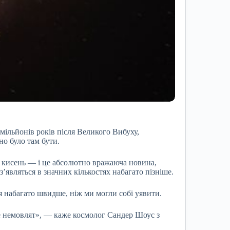
 мільйонів років після Великого Вибуху,
но було там бути.
 кисень — і це абсолютно вражаюча новина,
з’являться в значних кількостях набагато пізніше.
я набагато швидше, ніж ми могли собі уявити.
ше немовлят», — каже космолог Сандер Шоус з