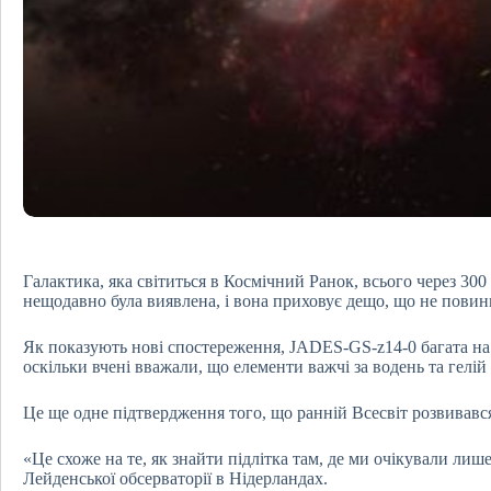
Галактика, яка світиться в Космічний Ранок, всього через 300
нещодавно була виявлена, і вона приховує дещо, що не повин
Як показують нові спостереження, JADES-GS-z14-0 багата на
оскільки вчені вважали, що елементи важчі за водень та гелій 
Це ще одне підтвердження того, що ранній Всесвіт розвивавс
«Це схоже на те, як знайти підлітка там, де ми очікували ли
Лейденської обсерваторії в Нідерландах.