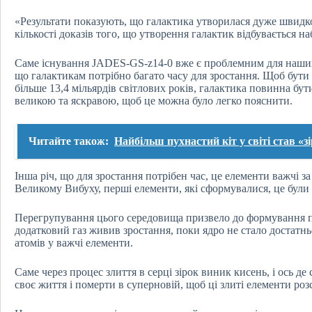
«Результати показують, що галактика утворилася дуже швидко 
кількості доказів того, що утворення галактик відбувається н
Саме існування JADES-GS-z14-0 вже є проблемним для наших
що галактикам потрібно багато часу для зростання. Щоб бут
більше 13,4 мільярдів світлових років, галактика повинна бу
великою та яскравою, щоб це можна було легко пояснити.
Читайте також:
Найбільш пухнастий кіт у світі став «
Інша річ, що для зростання потрібен час, це елементи важчі з
Великому Вибуху, перші елементи, які сформувалися, це були 
Перегрупування цього середовища призвело до формування пер
додатковий газ живив зростання, поки ядро не стало достатнь
атомів у важчі елементи.
Саме через процес злиття в серці зірок виник кисень, і ось д
своє життя і померти в суперновій, щоб ці злиті елементи розс