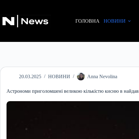
Перейти
до
вмісту
ГОЛОВНА
НОВИНИ
20.03.2025
НОВИНИ
Anna Nevolina
Астрономи приголомшені великою кількістю кисню в найдавн