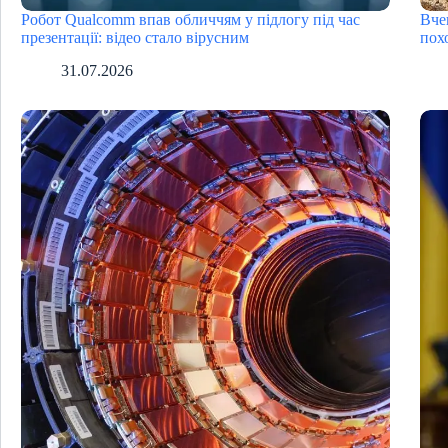
Робот Qualcomm впав обличчям у підлогу під час
Вче
презентації: відео стало вірусним
пох
31.07.2026