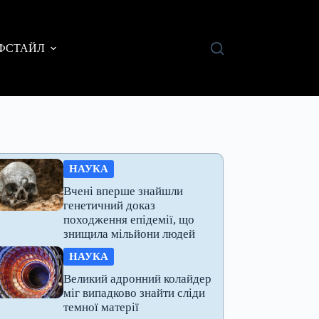
ФСТАЙЛ
НАУКА
Вчені вперше знайшли
генетичний доказ
походження епідемії, що
знищила мільйони людей
НАУКА
Великий адронний колайдер
міг випадково знайти сліди
темної матерії