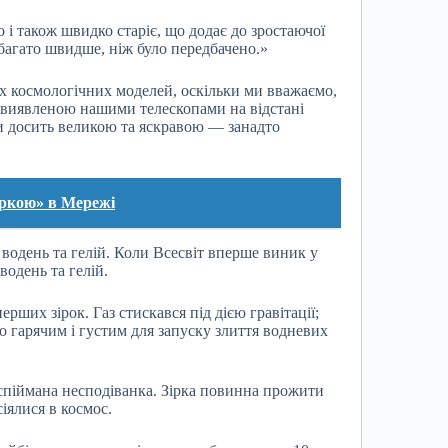
і також швидко старіє, що додає до зростаючої
абагато швидше, ніж було передбачено.»
 космологічних моделей, оскільки ми вважаємо,
и виявленою нашими телескопами на відстані
ти досить великою та яскравою — занадто
зіркою» в Мережі
а водень та гелій. Коли Всесвіт вперше виник у
водень та гелій.
ших зірок. Газ стискався під дією гравітації;
о гарячим і густим для запуску злиття водневих
е спіймана несподіванка. Зірка повинна прожити
іялися в космос.