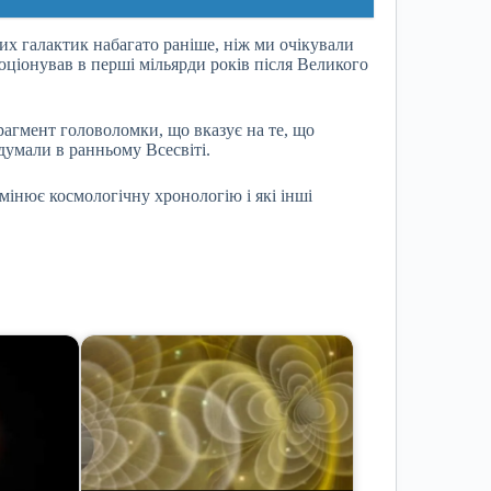
х галактик набагато раніше, ніж ми очікували
юціонував в перші мільярди років після Великого
агмент головоломки, що вказує на те, що
думали в ранньому Всесвіті.
мінює космологічну хронологію і які інші