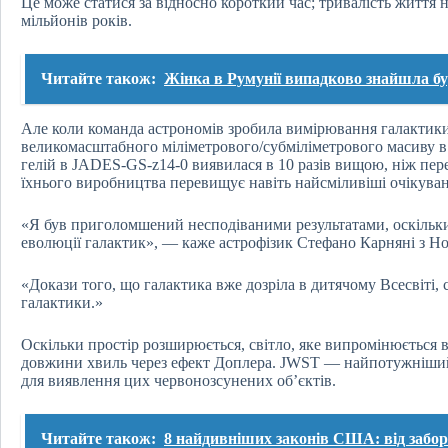
Це може статися за відносно короткий час; тривалість життя
мільйонів років.
Читайте також:
Жінка в Румунії випадково знайшла бу
Але коли команда астрономів зробила вимірювання галактик
великомасштабного міліметрового/субміліметрового масиву в Ч
гелій в JADES-GS-z14-0 виявилася в 10 разів вищою, ніж пере
їхнього виробництва перевищує навіть найсміливіші очікуван
«Я був приголомшений несподіваними результатами, оскільки
еволюції галактик», — каже астрофізик Стефано Карняні з Нор
«Докази того, що галактика вже дозріла в дитячому Всесвіті, 
галактики.»
Оскільки простір розширюється, світло, яке випромінюється в
довжини хвиль через ефект Доплера. JWST — найпотужніший
для виявлення цих червонозсунених об’єктів.
Читайте також:
8 найдивніших законів США: від заборо